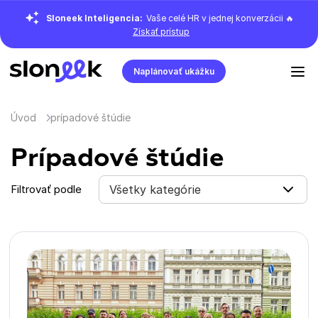
Sloneek Inteligencia:
Vaše celé HR v jednej konverzácii 🔥
Získať prístup
Naplánovať ukážku
Úvod
prípadové štúdie
Prípadové štúdie
Filtrovať podle
Všetky kategórie