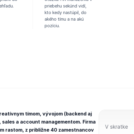
ehľadu.
priebehu sekúnd vidí,
kto kedy nastúpil, do
akého tímu a na akú
pozíciu.
kreatívnym tímom, vývojom (backend aj
om, sales a account managementom. Firma
V skratke
ým rastom, z približne 40 zamestnancov