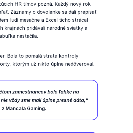
astúcich HR tímov pozná. Každý nový rok
ľať. Záznamy o dovolenke sa dali prepísať
dem ľudí mesačne a Excel ticho strácal
h krajinách pridávali národné sviatky a
abuľka nestačila.
r. Bola to pomalá strata kontroly:
porty, ktorým už nikto úplne nedôveroval.
počtom zamestnancov bolo ľahké na
a nie vždy sme mali úplne presné dáta,“
a z Mancala Gaming.