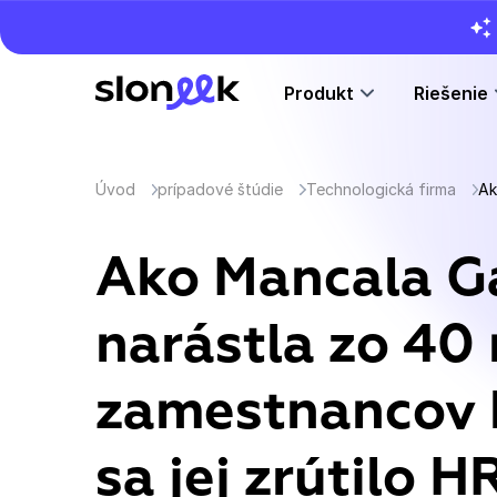
Produkt
Riešenie
Úvod
prípadové štúdie
Technologická firma
Ako Mancala G
narástla zo 40 
zamestnancov 
sa jej zrútilo H