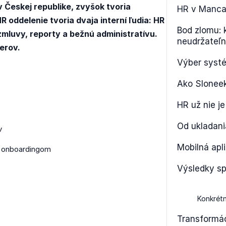
 v Českej republike, zvyšok tvoria
HR v Manca
R oddelenie tvoria dvaja interní ľudia: HR
Bod zlomu: k
mluvy, reporty a bežnú administratívu.
neudržateľn
erov.
Výber syst
Ako Slonee
HR už nie je
Od ukladani
v
Mobilná apl
 onboardingom
Výsledky s
Konkrétn
Transformác