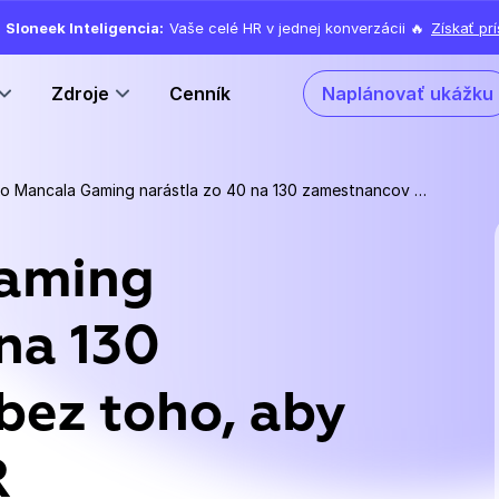
Sloneek Inteligencia:
Vaše celé HR v jednej konverzácii 🔥
Získať pr
Zdroje
Cenník
Naplánovať ukážku
Ako Mancala Gaming narástla zo 40 na 130 zamestnancov bez toho, aby sa jej zrútilo HR
aming
na 130
bez toho, aby
R