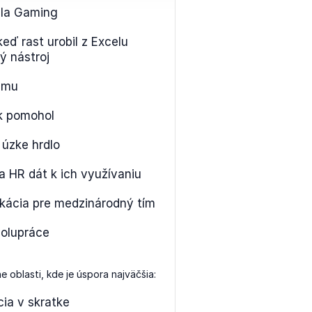
la Gaming
eď rast urobil z Excelu
ý nástroj
ému
k pomohol
 úzke hrdlo
a HR dát k ich využívaniu
ikácia pre medzinárodný tím
polupráce
e oblasti, kde je úspora najväčšia:
ia v skratke