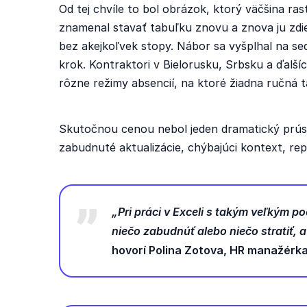
Od tej chvíle to bol obrázok, ktorý väčšina r
znamenal stavať tabuľku znovu a znova ju zdie
bez akejkoľvek stopy. Nábor sa vyšplhal na se
krok. Kontraktori v Bielorusku, Srbsku a ďalšíc
rôzne režimy absencií, na ktoré žiadna ručná t
Skutočnou cenou nebol jeden dramatický prúse
zabudnuté aktualizácie, chýbajúci kontext, re
„Pri práci v Exceli s takým veľkým 
niečo zabudnúť alebo niečo stratiť, 
hovorí Polina Zotova, HR manažérk