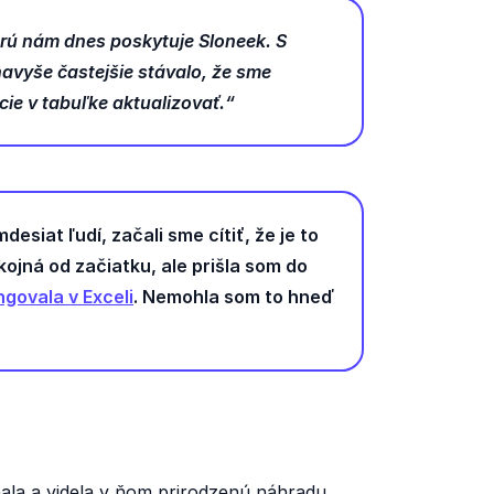
orú nám dnes poskytuje Sloneek. S
vyše častejšie stávalo, že sme
ie v tabuľke aktualizovať.“
siat ľudí, začali sme cítiť, že je to
kojná od začiatku, ale prišla som do
ngovala v Exceli
. Nemohla som to hneď
la a videla v ňom prirodzenú náhradu