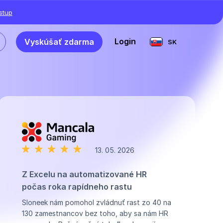
ístup
Login
Vyskúšať zdarma
SK
13. 05. 2026
Z Excelu na automatizované HR
počas roka rapídneho rastu
Sloneek nám pomohol zvládnuť rast zo 40 na
130 zamestnancov bez toho, aby sa nám HR