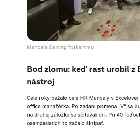
Mancala Gaming fotka tímu
Bod zlomu: keď rast urobil z
nástroj
Celé roky bežalo celé HR Mancaly v Excelovej t
office manažérka. Po zadaní písmena „V“ sa b
na druhej záložke sa sčítavali dni. Pri 40 ľuďo
osemdesiatich to začalo škrípať.