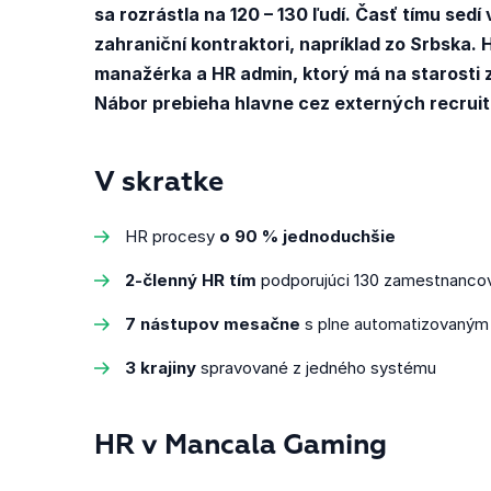
sa rozrástla na 120 – 130 ľudí. Časť tímu sedí
zahraniční kontraktori, napríklad zo Srbska. H
manažérka a HR admin, ktorý má na starosti z
Nábor prebieha hlavne cez externých recruit
V skratke
HR procesy
o 90 % jednoduchšie
2-členný HR tím
podporujúci 130 zamestnanco
7 nástupov mesačne
s plne automatizovaným
3 krajiny
spravované z jedného systému
HR v Mancala Gaming