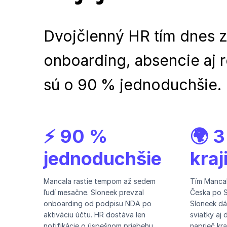
Dvojčlenný HR tím dnes z
onboarding, absencie aj 
sú o 90 % jednoduchšie.
⚡ 90 %
🌍 3
jednoduchšie
kraj
Mancala rastie tempom až sedem
Tím Mancal
ľudí mesačne. Sloneek prevzal
Česka po S
onboarding od podpisu NDA po
Sloneek dá
aktiváciu účtu. HR dostáva len
sviatky aj
notifikácie o úspešnom priebehu.
naprieč kra