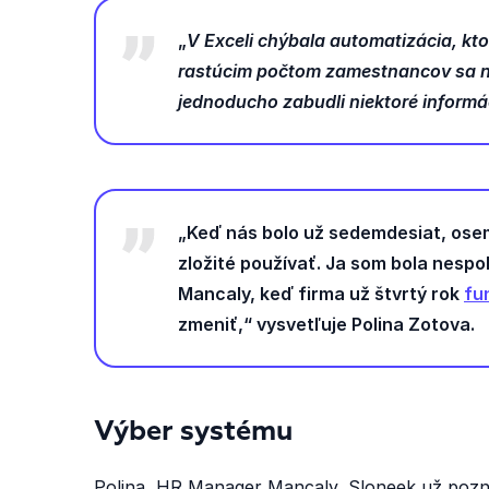
„
V Exceli chýbala automatizácia, kt
rastúcim počtom zamestnancov sa na
jednoducho zabudli niektoré informác
„Keď nás bolo už sedemdesiat, osemde
zložité používať. Ja som bola nespo
Mancaly, keď firma už štvrtý rok
fu
zmeniť,“ vysvetľuje Polina Zotova.
Výber systému
Polina, HR Manager Mancaly, Sloneek už pozna