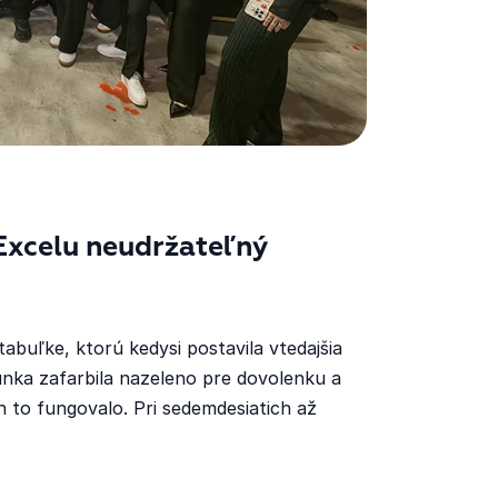
 Excelu neudržateľný
abuľke, ktorú kedysi postavila vtedajšia
unka zafarbila nazeleno pre dovolenku a
ch to fungovalo. Pri sedemdesiatich až