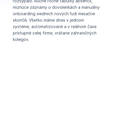
rozsypalo. Ručné ročné tabuľky absencií,
miznúce záznamy o dovolenkách a manuálny
onboarding siedmich nových ľudí mesačne
skončili. Všetko máme dnes v jednom
systéme, automatizované a v reálnom čase
prístupné celej firme, vrátane zahraničných
kolegov.