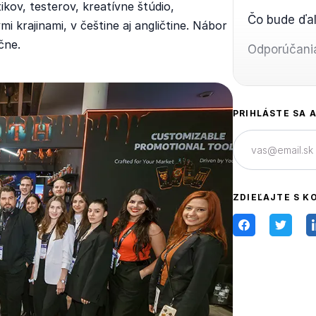
kov, testerov, kreatívne štúdio,
Čo bude ďal
i krajinami, v češtine aj angličtine. Nábor
čne.
Odporúčania
PRIHLÁSTE SA 
ZDIEĽAJTE S K