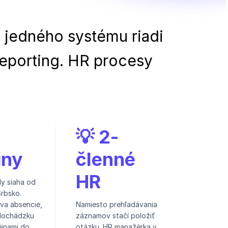
 jedného systému riadi
reporting. HR procesy
💡 2-
iny
členné
HR
y siaha od
rbsko.
va absencie,
Namiesto prehľadávania
 dochádzku
záznamov stačí položiť
jinami do
otázku. HR manažérka v