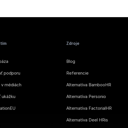
tím
Zdroje
báza
Blog
ať podporu
Referencie
s v médiách
Alternatíva BambooHR
 ukážku
Alternatíva Personio
ationEU
Alternatíva FactorialHR
Alternatíva Deel HRis