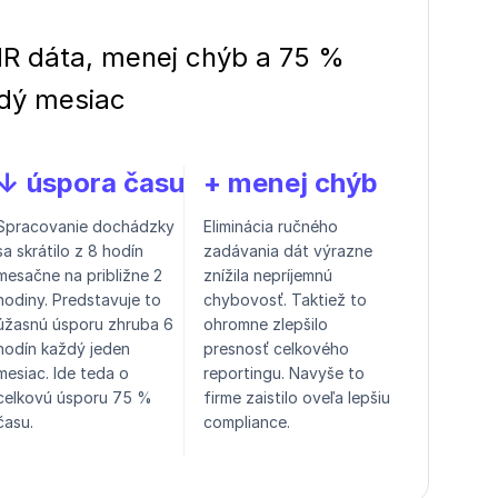
HR dáta, menej chýb a 75 %
dý mesiac
↓ úspora času
+ menej chýb
Spracovanie dochádzky
Eliminácia ručného
sa skrátilo z 8 hodín
zadávania dát výrazne
mesačne na približne 2
znížila nepríjemnú
hodiny. Predstavuje to
chybovosť. Taktiež to
úžasnú úsporu zhruba 6
ohromne zlepšilo
hodín každý jeden
presnosť celkového
mesiac. Ide teda o
reportingu. Navyše to
celkovú úsporu 75 %
firme zaistilo oveľa lepšiu
času.
compliance.