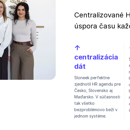
Centralizované 
úspora času kaž
↑
centralizácia
dát
Sloneek perfektne
zjednotil HR agendu pre
Česko, Slovensko aj
Maďarsko. V súčasnosti
tak všetko
bezproblémovo beží v
jednom systéme.