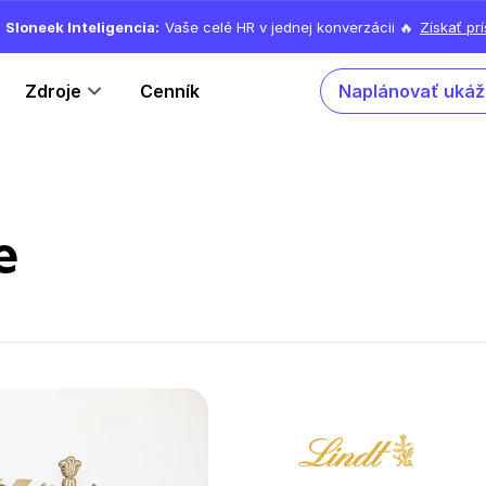
Sloneek Inteligencia:
Vaše celé HR v jednej konverzácii 🔥
Získať pr
Zdroje
Cenník
Naplánovať ukáž
e