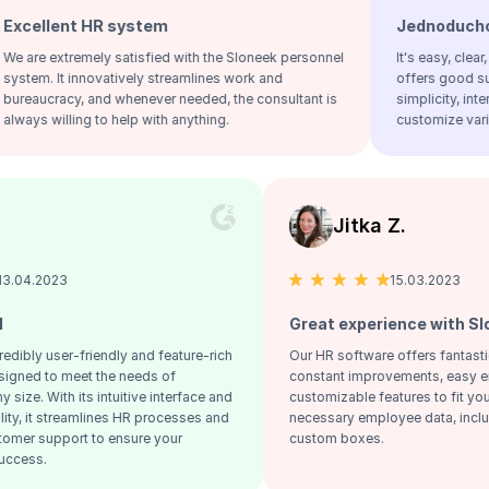
t HR system
Jednoduchosť a jasn
emely satisfied with the Sloneek personnel
It's easy, clear, includes 
innovatively streamlines work and
offers good support. Overall
, and whenever needed, the consultant is
simplicity, interconnectivity
ing to help with anything.
customize various settings
Jiri V.
Jitka Z.
13.04.2023
15.
at HR tool
Great experien
over our incredibly user-friendly and feature-rich
Our HR software off
oftware, designed to meet the needs of
constant improvem
anies of any size. With its intuitive interface and
customizable featur
st functionality, it streamlines HR processes and
necessary employee 
rs great customer support to ensure your
custom boxes.
nization's success.