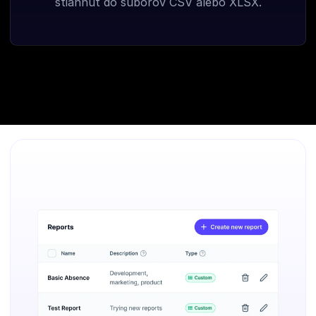
stiahnuť do súborov CSV alebo XLSX.