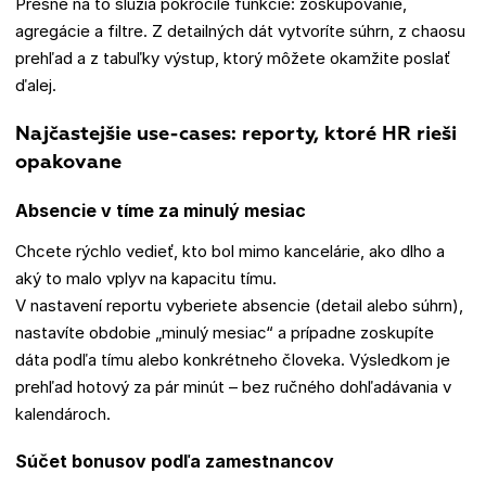
Presne na to slúžia pokročilé funkcie: zoskupovanie,
agregácie a filtre. Z detailných dát vytvoríte súhrn, z chaosu
prehľad a z tabuľky výstup, ktorý môžete okamžite poslať
ďalej.
Najčastejšie use-cases: reporty, ktoré HR rieši
opakovane
Absencie v tíme za minulý mesiac
Chcete rýchlo vedieť, kto bol mimo kancelárie, ako dlho a
aký to malo vplyv na kapacitu tímu.
V nastavení reportu vyberiete absencie (detail alebo súhrn),
nastavíte obdobie „minulý mesiac“ a prípadne zoskupíte
dáta podľa tímu alebo konkrétneho človeka. Výsledkom je
prehľad hotový za pár minút – bez ručného dohľadávania v
kalendároch.
Súčet bonusov podľa zamestnancov