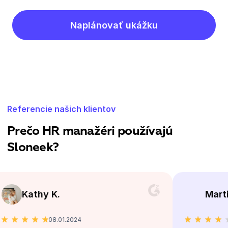
Naplánovať ukážku
Referencie našich klientov
Prečo HR manažéri používajú
Sloneek?
thy K.
Martin B.
08.01.2024
25.09.202