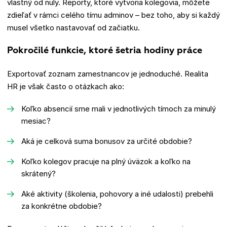
vlastný od nuly. Reporty, ktoré vytvoria kolegovia, môžete
zdieľať v rámci celého tímu adminov – bez toho, aby si každý
musel všetko nastavovať od začiatku.
Pokročilé funkcie, ktoré šetria hodiny práce
Exportovať zoznam zamestnancov je jednoduché. Realita
HR je však často o otázkach ako:
Koľko absencií sme mali v jednotlivých tímoch za minulý
mesiac?
Aká je celková suma bonusov za určité obdobie?
Koľko kolegov pracuje na plný úväzok a koľko na
skrátený?
Aké aktivity (školenia, pohovory a iné udalosti) prebehli
za konkrétne obdobie?