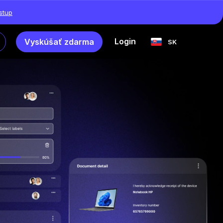
ístup
Login
Vyskúšať zdarma
SK