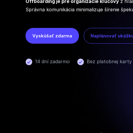
Offboarding je pre organizácie kľúčový
z hľa
Správna komunikácia minimalizuje šírenie špekul
Vyskúšať zdarma
Naplánovať ukážk
14 dní zadarmo
Bez platobnej karty