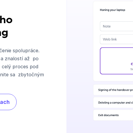
ého
ng
čenie spolupráce.
 a znalostí až po
 celý proces pod
hnite sa zbytočným
nach