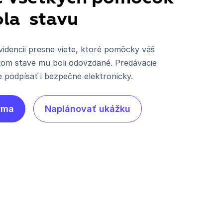
ola stavu
videncii presne viete, ktoré pomôcky váš
akom stave mu boli odovzdané. Predávacie
 podpísať i bezpečne elektronicky.
rma
Naplánovať ukážku