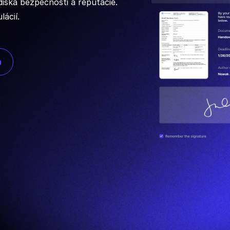
diska bezpečnosti a reputácie.
ácií.
u