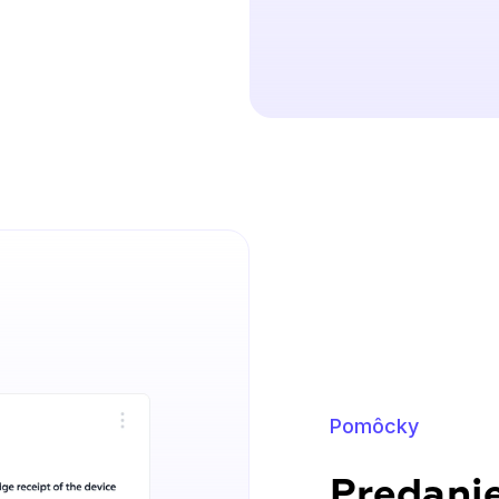
Pomôcky
Predani