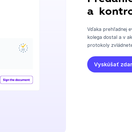
a kontr
Vďaka prehľadnej e
kolega dostal a v 
protokoly zvládnete
Vyskúšať zda