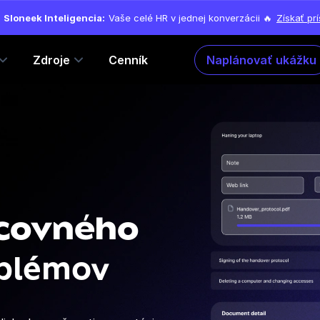
Sloneek Inteligencia:
Vaše celé HR v jednej konverzácii 🔥
Získať pr
Zdroje
Cenník
Naplánovať ukážku
acovného
oblémov