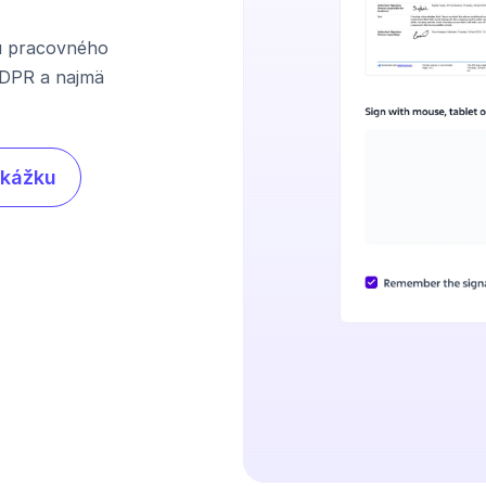
u pracovného
 GDPR a najmä
ukážku