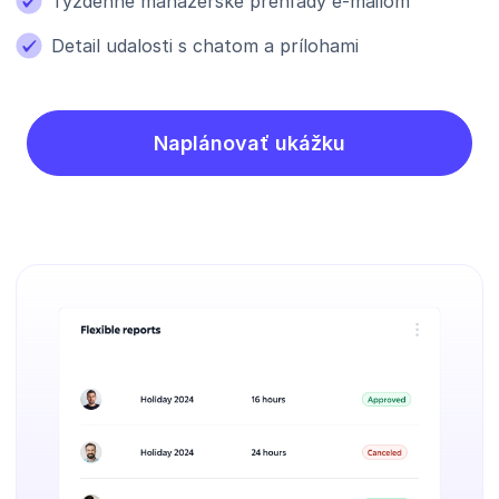
Týždenné manažérske prehľady e-mailom
Detail udalosti s chatom a prílohami
Naplánovať ukážku