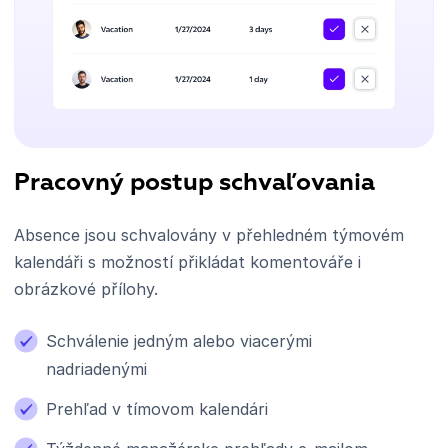
Pracovný postup schvaľovania
Absence jsou schvalovány v přehledném týmovém
kalendáři s možností přikládat komentováře i
obrázkové přílohy.
Schválenie jedným alebo viacerými
nadriadenými
Prehľad v tímovom kalendári