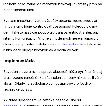
reálnom čase, zatiaľ čo manažéri získavajú okamžitý prehľad
o dostupnosti tímu.
Systém umožňuje rýchle výpočty absencií jednotlivcov aj
tímov a umožňuje kontrolovať dostupnosť kolegov v daný
deň. Takéto nástroje podporujú transparentnosť a zlepšujú
internú komunikáciu. Mnohé z moderných riešení fungujú v
cloudovom prostredí alebo cez
mobilné aplikácie
– takže sa
k nim viete pripojiť kedykoľvek a odkiaľkoľvek.
Implementácia
Zavedenie systému na správu absencií môže byť finančne aj
organizačne náročné. Zahŕňa nielen samotný nákup softvéru,
ale aj náklady na zaškolenie zamestnancov a prípadné
technické úpravy.
Ak firma uprednostňuje fyzické riešenie, ako sú
dochádzkové
terminály s kartou na pracovisku – čo je bežné