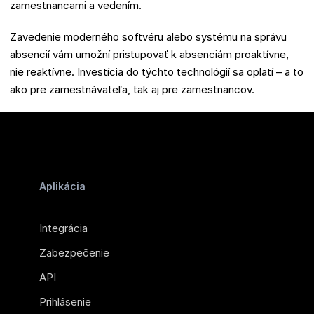
zamestnancami a vedením.
Zavedenie moderného softvéru alebo systému na správu
absencií vám umožní pristupovať k absenciám proaktívne,
nie reaktívne. Investícia do týchto technológií sa oplatí – a to
ako pre zamestnávateľa, tak aj pre zamestnancov.
Aplikácia
Integrácia
Zabezpečenie
API
Prihlásenie