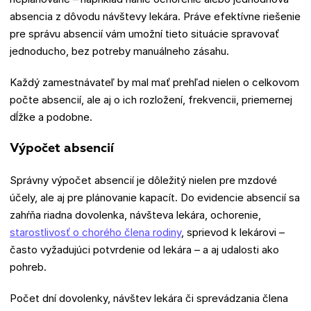
absencia z dôvodu návštevy lekára. Práve efektívne riešenie
pre správu absencií vám umožní tieto situácie spravovať
jednoducho, bez potreby manuálneho zásahu.
Každý zamestnávateľ by mal mať prehľad nielen o celkovom
počte absencií, ale aj o ich rozložení, frekvencii, priemernej
dĺžke a podobne.
Výpočet absencií
Správny výpočet absencií je dôležitý nielen pre mzdové
účely, ale aj pre plánovanie kapacít. Do evidencie absencií sa
zahŕňa riadna dovolenka, návšteva lekára, ochorenie,
starostlivosť o chorého člena rodiny
, sprievod k lekárovi –
často vyžadujúci potvrdenie od lekára – a aj udalosti ako
pohreb.
Počet dní dovolenky, návštev lekára či sprevádzania člena