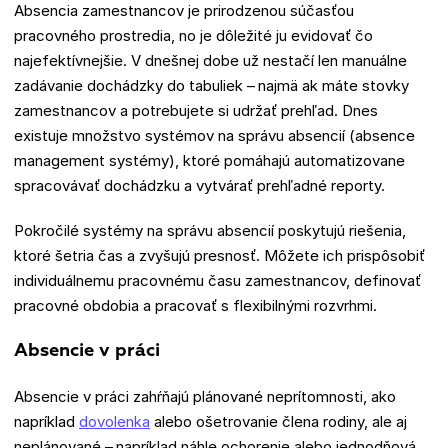
Absencia zamestnancov je prirodzenou súčasťou
pracovného prostredia, no je dôležité ju evidovať čo
najefektívnejšie. V dnešnej dobe už nestačí len manuálne
zadávanie dochádzky do tabuliek – najmä ak máte stovky
zamestnancov a potrebujete si udržať prehľad. Dnes
existuje množstvo systémov na správu absencií (absence
management systémy), ktoré pomáhajú automatizovane
spracovávať dochádzku a vytvárať prehľadné reporty.
Pokročilé systémy na správu absencií poskytujú riešenia,
ktoré šetria čas a zvyšujú presnosť. Môžete ich prispôsobiť
individuálnemu pracovnému času zamestnancov, definovať
pracovné obdobia a pracovať s flexibilnými rozvrhmi.
Absencie v práci
Absencie v práci zahŕňajú plánované neprítomnosti, ako
napríklad
dovolenka
alebo ošetrovanie člena rodiny, ale aj
neplánované – napríklad náhle ochorenie alebo jednodňová