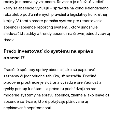
rodiny je stanovený zákonom. Rovnako je dôležité vedieť,
kedy sa absencie vynulujú – spravidla na konci kalendárneho
roka alebo podľa interných pravidiel a legislatívy konkrétnej
krajiny. V tomto smere pomáha systém pre reportovanie
absencií (absence reporting system), ktorý umožňuje
sledovať štatistiky a trendy absencií na úrovni jednotlivcov aj
tímov.
Prečo investovať do systému na správu
absencií?
Tradičné spôsoby správy absencií, ako sú papierové
záznamy či jednoduché tabuľky, už nestačia. Dnešné
pracovné prostredie je zložité a vyžaduje prehľadnosť a
rýchly prístup k dátam – a práve tu prichádzajú na rad
moderné systémy na správu absencií, známe aj ako leave of
absence software, ktoré pokrývajú plánované aj
neplánované neprítomnosti.