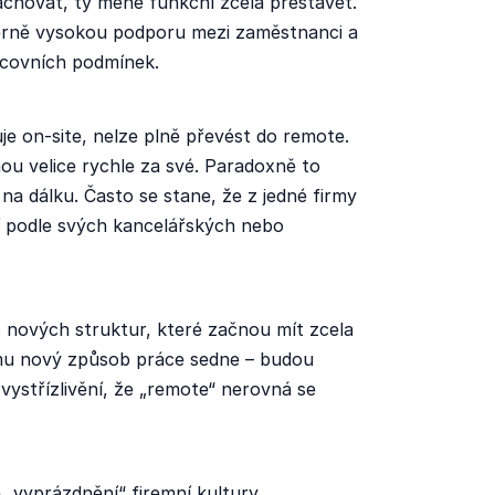
achovat, ty méně funkční zcela přestavět.
rně vysokou podporu mezi zaměstnanci a
acovních podmínek.
uje on-site, nelze plně převést do remote.
u velice rychle za své. Paradoxně to
 na dálku. Často se stane, že z jedné firmy
í podle svých kancelářských nebo
 nových struktur, které začnou mít zcela
mu nový způsob práce sedne – budou
e vystřízlivění, že „remote“ nerovná se
 „vyprázdnění“ firemní kultury.