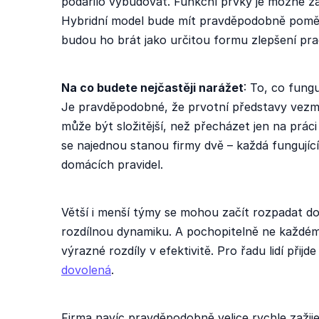
podařilo vybudovat. Funkční prvky je možné z
Hybridní model bude mít pravděpodobně pomě
budou ho brát jako určitou formu zlepšení pr
Na co budete nejčastěji narážet
: To, co fung
Je pravděpodobné, že prvotní představy vezmo
může být složitější, než přecházet jen na práci
se najednou stanou firmy dvě – každá fungujíc
domácích pravidel.
Větší i menší týmy se mohou začít rozpadat do
rozdílnou dynamiku. A pochopitelně ne každé
výrazné rozdíly v efektivitě. Pro řadu lidí přijd
dovolená
.
Firma navíc pravděpodobně velice rychle zažije