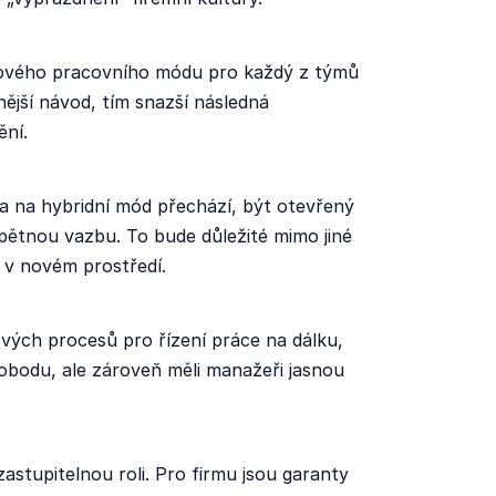
ového pracovního módu pro každý z týmů
ější návod, tím snazší následná
ění.
rma na hybridní mód přechází, být otevřený
ětnou vazbu. To bude důležité mimo jiné
j v novém prostředí.
vých procesů pro řízení práce na dálku,
obodu, ale zároveň měli manažeři jasnou
astupitelnou roli. Pro firmu jsou garanty