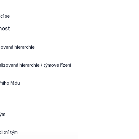
ící se
nost
zovaná hierarchie
lizovaná hierarchie / týmové řízení
řního řádu
tým
itní tým