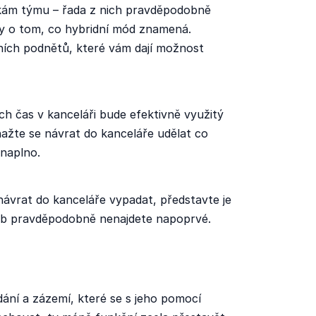
kám týmu – řada z nich pravděpodobně
y o tom, co hybridní mód znamená.
lních podnětů, které vám dají možnost
ich čas v kanceláři bude efektivně využitý
žte se návrat do kanceláře udělat co
 naplno.
návrat do kanceláře vypadat, představte je
ůsob pravděpodobně nenajdete napoprvé.
)
dání a zázemí, které se s jeho pomocí