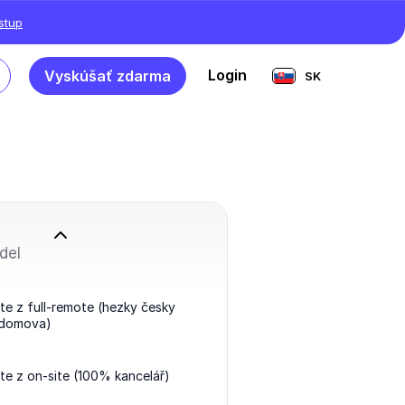
ístup
Login
Vyskúšať zdarma
SK
del
te z full-remote (hezky česky
 domova)
te z on-site (100% kancelář)