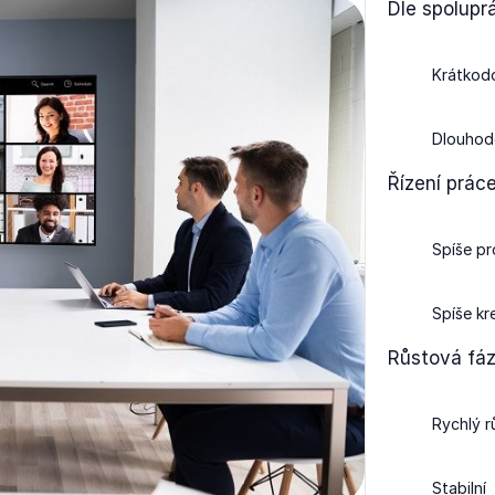
Dle spoluprá
Krátkod
Dlouhodo
Řízení prác
Spíše pr
Spíše kr
Růstová fá
Rychlý r
Stabilní