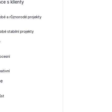
ce s klienty
obé a různorodé projekty
bé stabilní projekty
e
ocesní
eativní
ze
ůst