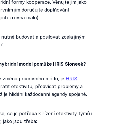
idní formy kooperace. Věnujte jim jako
 prvním jim doručujte doplňování
jich zrovna málo).
 nutné budovat a posilovat zcela jiným
u“.
 hybridní model pomůže HRIS Sloneek?
 je změna pracovního módu, je
HRIS
atit efektivitu, předvídat problémy a
ež je hlídání každodenní agendy spojené.
, co je potřeba k řízení efektivity týmů i
, jako jsou třeba: