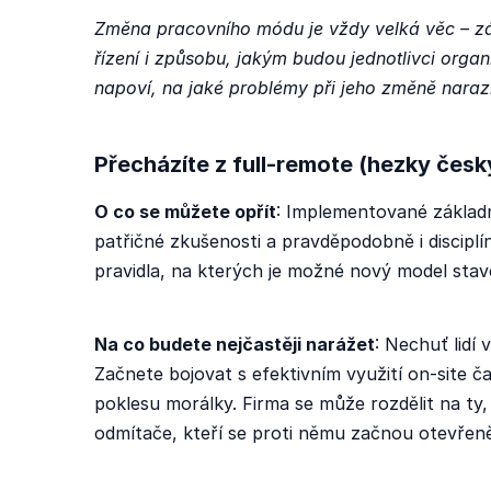
Změna pracovního módu je vždy velká věc – zás
řízení i způsobu, jakým budou jednotlivci organ
napoví, na jaké problémy při jeho změně narazí
Přecházíte z full-remote (hezky čes
O co se můžete opřít
: Implementované základn
patřičné zkušenosti a pravděpodobně i discipl
pravidla, na kterých je možné nový model stav
Na co budete nejčastěji narážet
: Nechuť lidí 
Začnete bojovat s efektivním využití on-site 
poklesu morálky. Firma se může rozdělit na ty,
odmítače, kteří se proti němu začnou otevřeně