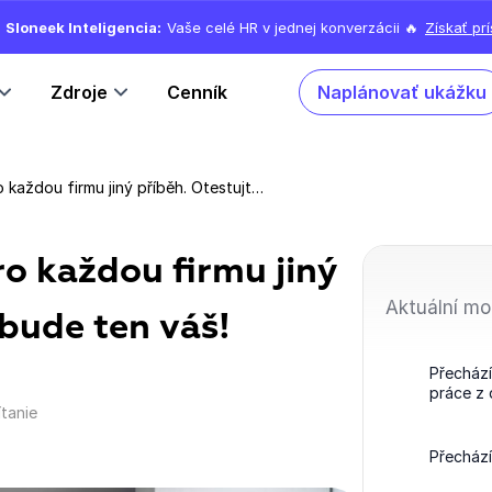
Sloneek Inteligencia:
Vaše celé HR v jednej konverzácii 🔥
Získať pr
Zdroje
Cenník
Naplánovať ukážku
Přechod na hybrid je pro každou firmu jiný příběh. Otestujte, jaký bude ten váš!
ro každou firmu jiný
Aktuální mo
 bude ten váš!
Přechází
práce z
ítanie
Přechází