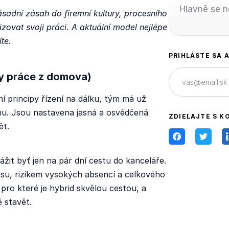
Hlavně se n
adní zásah do firemní kultury, procesního
izovat svoji práci. A aktuální model nejlépe
te.
PRIHLÁSTE SA 
ky práce z domova)
í principy řízení na dálku, tým má už
ínu. Jsou nastavena jasná a osvědčená
ZDIEĽAJTE S K
ět.
vážit byť jen na pár dní cestu do kanceláře.
času, rizikem vysokých absencí a celkového
 pro které je hybrid skvělou cestou, a
 stavět.