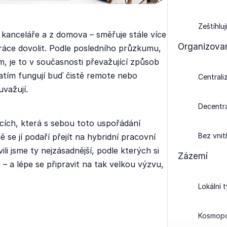
Zeštíhluj
kanceláře a z domova – směřuje stále více
Organizova
ráce dovolit. Podle posledního průzkumu,
m, je to v současnosti převažující způsob
zatím fungují buď čistě remote nebo
Centrali
uvažují.
Decentra
icích, která s sebou toto uspořádání
Bez vnit
ně se jí podaří přejít na hybridní pracovní
i jsme ty nejzásadnější, podle kterých si
Zázemí
– a lépe se připravit na tak velkou výzvu,
Lokální 
Kosmopol