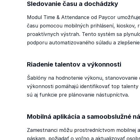
Sledovanie času a dochádzky
Modul Time & Attendance od Paycor umožňuj
času pomocou mobilných prihlásení, kioskov, 
proaktívnych výstrah. Tento systém sa plynulo
podporu automatizovaného súladu a zlepšenie p
Riadenie talentov a výkonnosti
Šablóny na hodnotenie výkonu, stanovovanie 
výkonnosti pomáhajú identifikovať top talenty
sú aj funkcie pre plánovanie nástupníctva.
Mobilná aplikácia a samoobslužné ná
Zamestnanci môžu prostredníctvom mobilnej ap
páskam, požiadať o voľno a aktualizovať osob