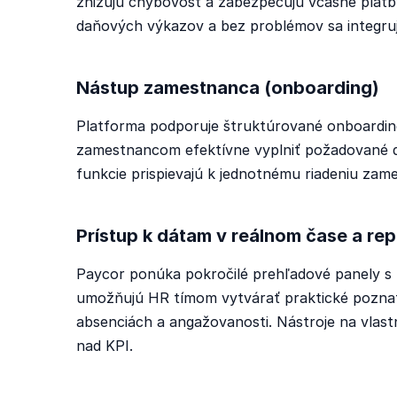
znižujú chybovosť a zabezpečujú včasné platb
daňových výkazov a bez problémov sa integru
Nástup zamestnanca (onboarding)
Platforma podporuje štruktúrované onboardi
zamestnancom efektívne vyplniť požadované d
funkcie prispievajú k jednotnému riadeniu za
Prístup k dátam v reálnom čase a rep
Paycor ponúka pokročilé prehľadové panely s 
umožňujú HR tímom vytvárať praktické poznat
absenciách a angažovanosti. Nástroje na vlas
nad KPI.