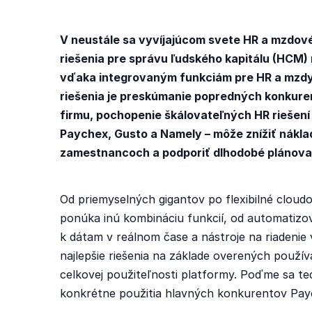
V neustále sa vyvíjajúcom svete HR a mzdov
riešenia pre správu ľudského kapitálu (HCM) 
vďaka integrovaným funkciám pre HR a mzdy,
riešenia je preskúmanie popredných konkuren
firmu, pochopenie škálovateľných HR riešení
Paychex, Gusto a Namely – môže znížiť náklad
zamestnancoch a podporiť dlhodobé plánovan
Od priemyselných gigantov po flexibilné clou
ponúka inú kombináciu funkcií, od automatizov
k dátam v reálnom čase a nástroje na riadenie
najlepšie riešenia na základe overených používa
celkovej použiteľnosti platformy. Poďme sa ted
konkrétne použitia hlavných konkurentov Pay