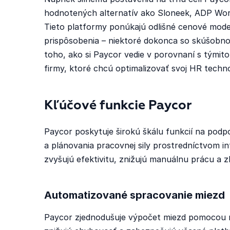
hodnotených alternatív ako Sloneek, ADP Wo
Tieto platformy ponúkajú odlišné cenové model
prispôsobenia – niektoré dokonca so skúšobn
toho, ako si Paycor vedie v porovnaní s týmito
firmy, ktoré chcú optimalizovať svoj HR techno
Kľúčové funkcie Paycor
Paycor poskytuje širokú škálu funkcií na p
a plánovania pracovnej sily prostredníctvom in
zvyšujú efektivitu, znižujú manuálnu prácu a 
Automatizované spracovanie miezd
Paycor zjednodušuje výpočet miezd pomocou n