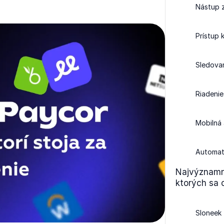
Nástup 
Prístup 
Sledova
Riadenie
Mobilná 
Automati
Najvýznamne
ktorých sa o
Sloneek