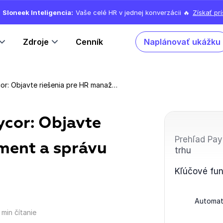
Sloneek Inteligencia:
Vaše celé HR v jednej konverzácii 🔥
Získať pr
Zdroje
Cenník
Naplánovať ukážku
Najlepší konkurenti Paycor: Objavte riešenia pre HR manažment a správu ľudského kapitálu
ycor: Objavte
Prehľad Pay
ment a správu
trhu
Kľúčové fun
Automat
1 min čítanie