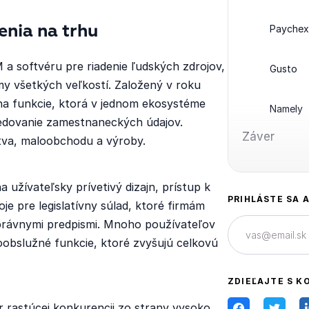
Paychex
enia na trhu
 a softvéru pre riadenie ľudských zdrojov,
Gusto
my všetkých veľkostí. Založený v roku
na funkcie, ktorá v jednom ekosystéme
Namely
sledovanie zamestnaneckých údajov.
Záver
tva, maloobchodu a výroby.
žívateľsky prívetivý dizajn, prístup k
PRIHLÁSTE SA 
e pre legislatívny súlad, ktoré firmám
právnymi predpismi. Mnoho používateľov
oobslužné funkcie, ktoré zvyšujú celkovú
ZDIEĽAJTE S K
r rastúcej konkurencii zo strany vysoko