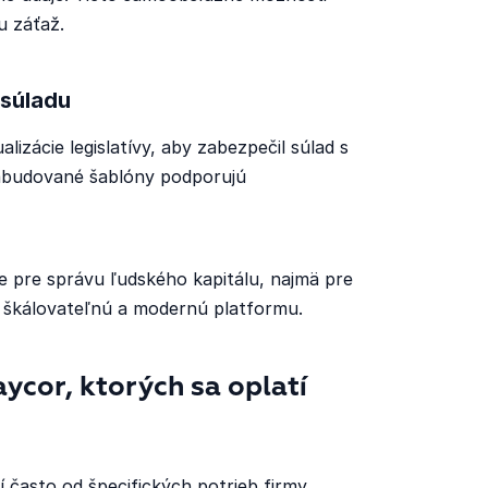
u záťaž.
 súladu
izácie legislatívy, aby zabezpečil súlad s
Zabudované šablóny podporujú
ie pre správu ľudského kapitálu, najmä pre
ú, škálovateľnú a modernú platformu.
ycor, ktorých sa oplatí
 často od špecifických potrieb firmy,