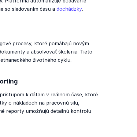
y. Platforma automatizuje podávanie
je so sledovaním času a
dochádzky
.
ngové procesy, ktoré pomáhajú novým
okumenty a absolvovať školenia. Tieto
mestnaneckého životného cyklu.
orting
prístupom k dátam v reálnom čase, ktoré
ky o nákladoch na pracovnú silu,
tné reporty umožňujú detailnú kontrolu