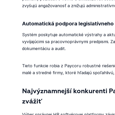
zvyšujú angažovanosť a znižujú administratívn
Automatická podpora legislatívneho
Systém poskytuje automatické výstrahy a aktual
vyvíjajúcimi sa pracovnoprávnymi predpismi. 
dokumentáciu a audit.
Tieto funkcie robia z Paycoru robustné riešen
malé a stredné firmy, ktoré hľadajú spoľahliv
Najvýznamnejší konkurenti Pa
zvážiť
Výber správnej HR softvérovej platformy závisí