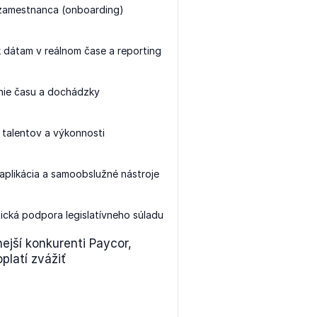
zamestnanca (onboarding)
k dátam v reálnom čase a reporting
nie času a dochádzky
 talentov a výkonnosti
aplikácia a samoobslužné nástroje
cká podpora legislatívneho súladu
jší konkurenti Paycor,
platí zvážiť