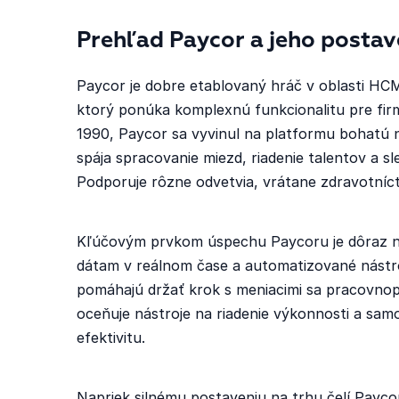
Prehľad Paycor a jeho postav
Paycor je dobre etablovaný hráč v oblasti HCM
ktorý ponúka komplexnú funkcionalitu pre fir
1990, Paycor sa vyvinul na platformu bohatú 
spája spracovanie miezd, riadenie talentov a 
Podporuje rôzne odvetvia, vrátane zdravotníc
Kľúčovým prvkom úspechu Paycoru je dôraz na u
dátam v reálnom čase a automatizované nástroj
pomáhajú držať krok s meniacimi sa pracovno
oceňuje nástroje na riadenie výkonnosti a sam
efektivitu.
Napriek silnému postaveniu na trhu čelí Payco