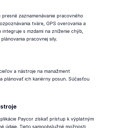
e presné zaznamenávanie pracovného
rozpoznávania tváre, GPS overovania a
 integruje s mzdami na zníženie chýb,
lánovania pracovnej sily.
cieľov a nástroje na manažment
 a plánovať ich kariérny posun. Súčasťou
stroje
likácie Paycor získať prístup k výplatným
né údaje. Tieto samoobslužné možnosti