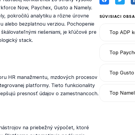
rkforce Now, Paychex, Gusto a Namely.
y, pokročilú analytiku a rôzne úrovne
SÚVISIACI OBS
ou alebo bezplatnou verziou. Pochopenie
 škálovateľnými riešeniami, je kľúčové pre
Top ADP k
logický stack.
Top Paych
Top Gusto
odporu HR manažmentu, mzdových procesov
tegrovanej platformy. Tieto funkcionality
Top Namel
zlepšujú presnosť údajov o zamestnancoch.
ástrojov na priebežný výpočet, ktoré