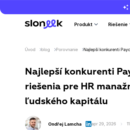
Produkt
Riešenie
Úvod
blog
Porovnanie
Najlepší konkurenti Pa
riešenia pre HR manaž
ľudského kapitálu
Ondřej Lamcha
apr 29, 2026
1