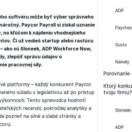
ADP
ého softvéru môže byť výber správneho
náročný. Paycor Payroll si získal uznanie
Paychex
 no kľúčom k nájdeniu vhodnejšieho
tov. Či už vedieš startup alebo rastúcu
Gusto
 – ako sú Sloneek, ADP Workforce Now,
y, zlepšiť správu údajov o
Namely
ie pracovnej sily.
Porovnanie 
dové platformy – každý konkurent Paycor
Ktorý konku
aného súladu s legislatívou až po prístup
tvoju firmu?
 výkonnosti. Tento sprievodca hodnotí
teľských recenzií, pokročilej analytiky a
Sloneek
a pozrieť na silné a slabé stránky a
coru.
ADP