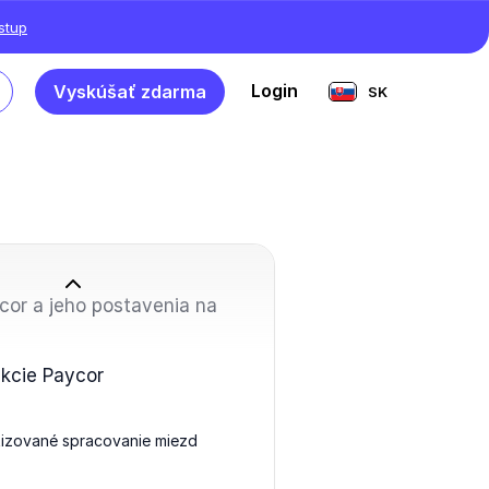
ístup
Login
Vyskúšať zdarma
SK
cor a jeho postavenia na
kcie Paycor
izované spracovanie miezd