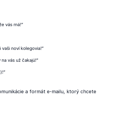
 že vás má!“
 vaši noví kolegovia!“
 na vás už čakajú!“
)!“
komunikácie a formát e-mailu, ktorý chcete