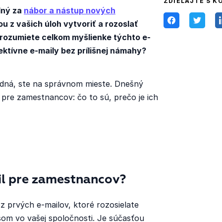
ZDIEĽAJTE S K
dný za
nábor a nástup nových
u z vašich úloh vytvoriť a rozoslať
rozumiete celkom myšlienke týchto e-
ektívne e-maily bez prílišnej námahy?
adná, ste na správnom mieste. Dnešný
pre zamestnancov: čo to sú, prečo je ich
il pre zamestnancov?
z prvých e-mailov, ktoré rozosielate
om vo vašej spoločnosti. Je súčasťou