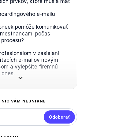
jších prvkov, ktoré musia mať
boardingového e-mailu
oneek pomôže komunikovať
amestnancami počas
 procesu?
rofesionálom v zasielaní
ítacích e-mailov novým
om a vylepšite firemnú
 dnes.
A NIČ VÁM NEUNIKNE
Odoberať