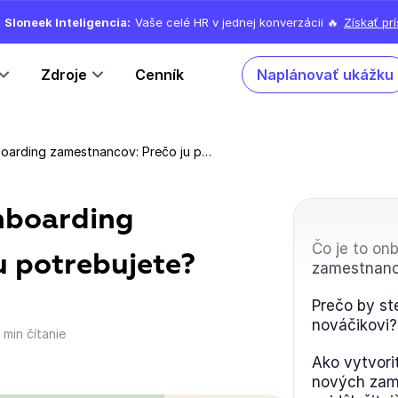
Sloneek Inteligencia:
Vaše celé HR v jednej konverzácii 🔥
Získať pr
Zdroje
Cenník
Naplánovať ukážku
Šablóna e-mailu pre onboarding zamestnancov: Prečo ju potrebujete?
nboarding
Čo je to on
u potrebujete?
zamestnan
Prečo by ste
nováčikovi?
 min čítanie
Ako vytvori
nových zam