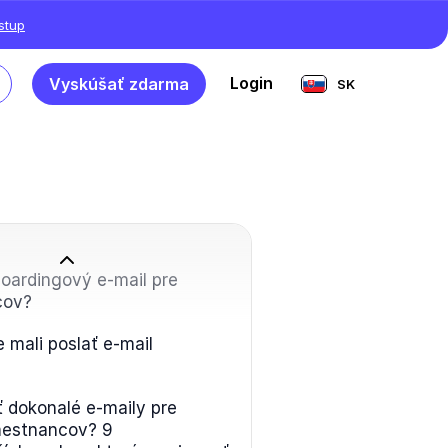
ístup
Login
Vyskúšať zdarma
SK
boardingový e-mail pre
cov?
 mali poslať e-mail
ť dokonalé e-maily pre
estnancov? 9