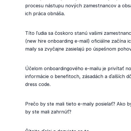
procesu nástupu nových zamestnancov a obsa
ich práca obnáša.
Títo ľudia sa čoskoro stanú vašimi zamestnan
(new hire onboarding e-mail) oficiálne začína i
maily sa zvyčajne zasielajú po úspešnom poh
Účelom onboardingového e-mailu je privítať 
informácie o benefitoch, zásadách a ďalších dô
dress code.
Prečo by ste mali tieto e-maily posielať? Ako 
by ste mali zahrnúť?