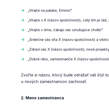
„Vitajte na palube, Emmo!“
„Vitajte v X (názov spoločnosti), celý tím je rád,
„Vitajte v tíme, čakajú vás vzrušujúce chvíle!“
„Srdečne vás víta X (názov spoločnosti) a všetci
„Zdraví vás X (názov spoločnosti), nové projekty
„Dobré ráno, zamestnanče X (názov spoločnosti
Zvoľte si názov, ktorý bude odrážať váš štýl 
u nových zamestnancov zachovať.
2. Meno zamestnanca