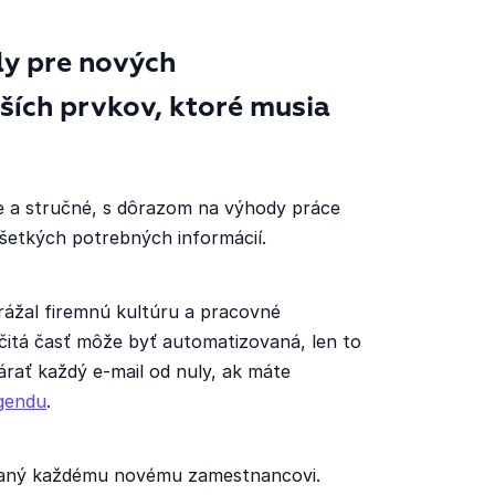
ly pre nových
ších prvkov, ktoré musia
ke a stručné, s dôrazom na výhody práce
šetkých potrebných informácií.
drážal firemnú kultúru a pracovné
určitá časť môže byť automatizovaná, len to
árať každý e-mail od nuly, ak máte
agendu
.
elaný každému novému zamestnancovi.