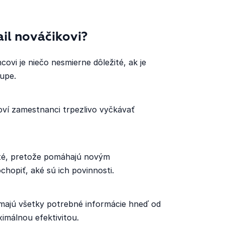
il nováčikovi?
vi je niečo nesmierne dôležité, ak je
upe.
ví zamestnanci trpezlivo vyčkávať
ité, pretože pomáhajú novým
hopiť, aké sú ich povinnosti.
že majú všetky potrebné informácie hneď od
imálnou efektivitou.