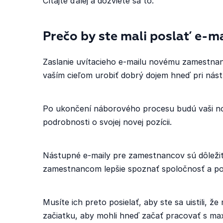
Čítajte ďalej a dozviete sa to.
Prečo by ste mali poslať e-ma
Zaslanie uvítacieho e-mailu novému zamestnanco
vaším cieľom urobiť dobrý dojem hneď pri nást
Po ukončení náborového procesu budú vaši no
podrobnosti o svojej novej pozícii.
Nástupné e-maily pre zamestnancov sú dôlež
zamestnancom lepšie spoznať spoločnosť a poc
Musíte ich preto posielať, aby ste sa uistili, 
začiatku, aby mohli hneď začať pracovať s max