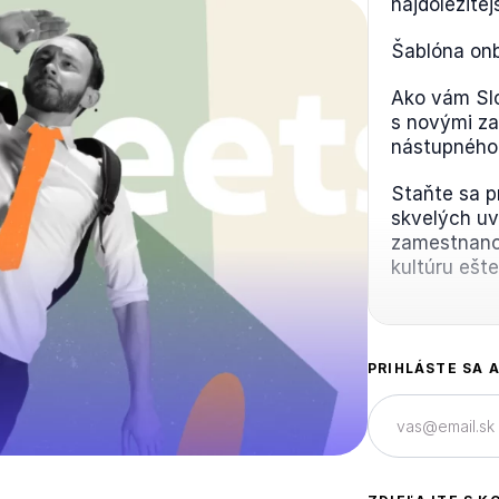
najdôležite
Šablóna on
Ako vám Sl
s novými z
nástupného
Staňte sa p
skvelých uv
zamestnanc
kultúru ešte
PRIHLÁSTE SA 