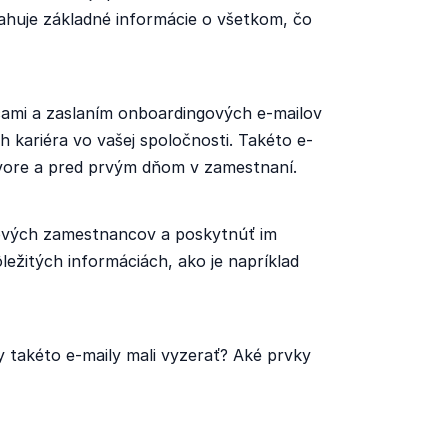
huje základné informácie o všetkom, čo
cami a zaslaním onboardingových e-mailov
ch kariéra vo vašej spoločnosti. Takéto e-
ovore a pred prvým dňom v zamestnaní.
nových zamestnancov a poskytnúť im
ležitých informáciách, ako je napríklad
by takéto e-maily mali vyzerať? Aké prvky