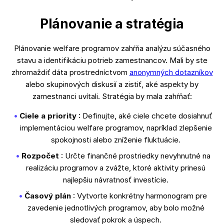
Plánovanie a stratégia
Plánovanie welfare programov zahŕňa analýzu súčasného
stavu a identifikáciu potrieb zamestnancov. Mali by ste
zhromaždiť dáta prostredníctvom
anonymných dotazníkov
alebo skupinových diskusií a zistiť, aké aspekty by
zamestnanci uvítali. Stratégia by mala zahŕňať:
Ciele a priority
: Definujte, aké ciele chcete dosiahnuť
implementáciou welfare programov, napríklad zlepšenie
spokojnosti alebo zníženie fluktuácie.
Rozpočet
: Určte finančné prostriedky nevyhnutné na
realizáciu programov a zvážte, ktoré aktivity prinesú
najlepšiu návratnosť investície.
Časový plán
: Vytvorte konkrétny harmonogram pre
zavedenie jednotlivých programov, aby bolo možné
sledovať pokrok a úspech.