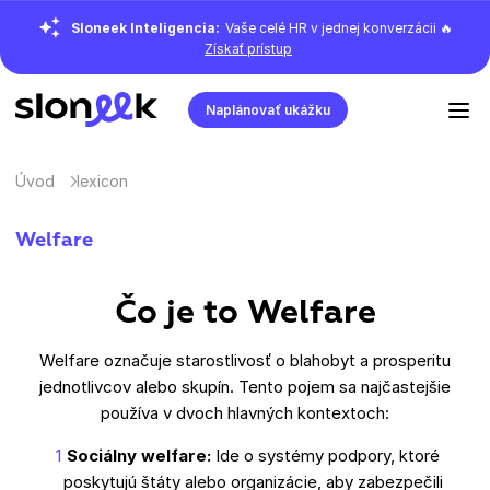
Sloneek Inteligencia:
Vaše celé HR v jednej konverzácii 🔥
Získať prístup
Naplánovať ukážku
Úvod
lexicon
Welfare
Čo je to Welfare
Welfare označuje starostlivosť o blahobyt a prosperitu
jednotlivcov alebo skupín. Tento pojem sa najčastejšie
používa v dvoch hlavných kontextoch:
Sociálny welfare:
Ide o systémy podpory, ktoré
poskytujú štáty alebo organizácie, aby zabezpečili