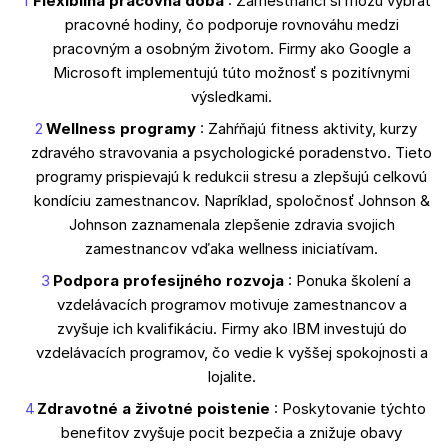
Flexibilná pracovná doba
: Zamestnanci si môžu vybrať
pracovné hodiny, čo podporuje rovnováhu medzi
pracovným a osobným životom. Firmy ako Google a
Microsoft implementujú túto možnosť s pozitívnymi
výsledkami.
Wellness programy
: Zahŕňajú fitness aktivity, kurzy
zdravého stravovania a psychologické poradenstvo. Tieto
programy prispievajú k redukcii stresu a zlepšujú celkovú
kondíciu zamestnancov. Napríklad, spoločnosť Johnson &
Johnson zaznamenala zlepšenie zdravia svojich
zamestnancov vďaka wellness iniciatívam.
Podpora profesijného rozvoja
: Ponuka školení a
vzdelávacích programov motivuje zamestnancov a
zvyšuje ich kvalifikáciu. Firmy ako IBM investujú do
vzdelávacích programov, čo vedie k vyššej spokojnosti a
lojalite.
Zdravotné a životné poistenie
: Poskytovanie týchto
benefitov zvyšuje pocit bezpečia a znižuje obavy