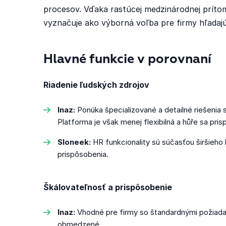
procesov. Vďaka rastúcej medzinárodnej prítom
vyznačuje ako výborná voľba pre firmy hľadajú
Hlavné funkcie v porovnaní
Riadenie ľudských zdrojov
Inaz:
Ponúka špecializované a detailné riešenia s
Platforma je však menej flexibilná a hůře sa pr
Sloneek:
HR funkcionality sú súčasťou širšieho b
prispôsobenia.
Škálovateľnosť a prispôsobenie
Inaz:
Vhodné pre firmy so štandardnými požiada
obmedzené.