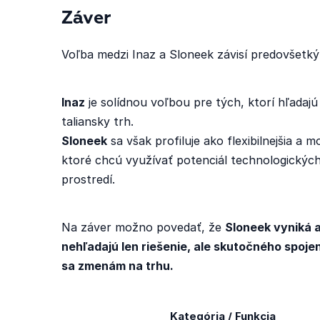
Záver
Voľba medzi Inaz a Sloneek závisí predovšetk
Inaz
je solídnou voľbou pre tých, ktorí hľadajú 
taliansky trh.
Sloneek
sa však profiluje ako flexibilnejšia a m
ktoré chcú využívať potenciál technologických
prostredí.
Na záver možno povedať, že
Sloneek
vyniká a
nehľadajú len riešenie, ale skutočného spoje
sa zmenám na trhu.
Kategória / Funkcia