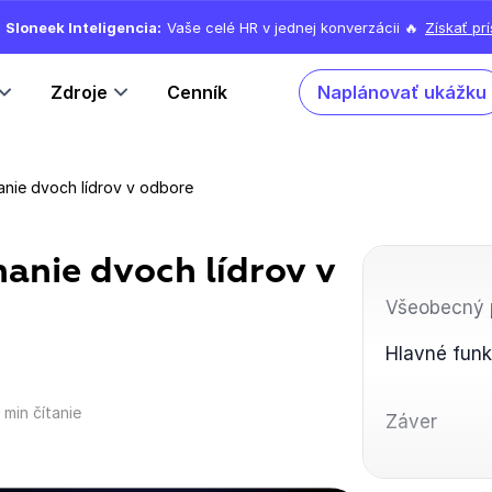
Sloneek Inteligencia:
Vaše celé HR v jednej konverzácii 🔥
Získať pr
Zdroje
Cenník
Naplánovať ukážku
anie dvoch lídrov v odbore
nanie dvoch lídrov v
Všeobecný 
Hlavné funk
 min čítanie
Záver