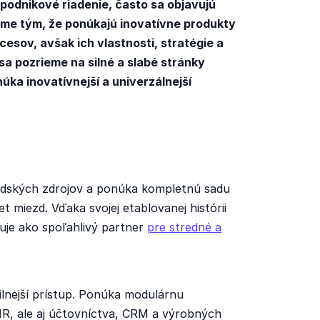
podnikové riadenie, často sa objavujú
áme tým, že ponúkajú inovatívne produkty
esov, avšak ich vlastnosti, stratégie a
 sa pozrieme na silné a slabé stránky
úka inovatívnejší a univerzálnejší
udských zdrojov a ponúka kompletnú sadu
 miezd. Vďaka svojej etablovanej histórii
iluje ako spoľahlivý partner
pre stredné a
bilnejší prístup. Ponúka modulárnu
 HR, ale aj účtovníctva, CRM a výrobných