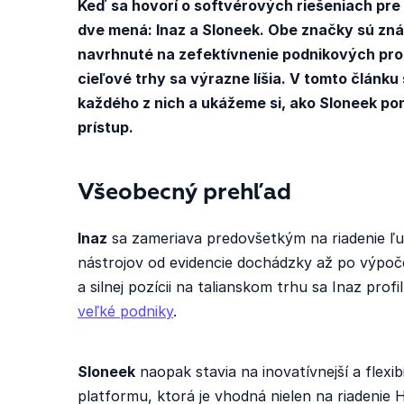
Keď sa hovorí o softvérových riešeniach pre 
dve mená: Inaz a Sloneek. Obe značky sú zn
navrhnuté na zefektívnenie podnikových proc
cieľové trhy sa výrazne líšia. V tomto článku
každého z nich a ukážeme si, ako Sloneek pon
prístup.
Všeobecný prehľad
Inaz
sa zameriava predovšetkým na riadenie ľ
nástrojov od evidencie dochádzky až po výpočet
a silnej pozícii na talianskom trhu sa Inaz prof
veľké podniky
.
Sloneek
naopak stavia na inovatívnejší a flexi
platformu, ktorá je vhodná nielen na riadenie