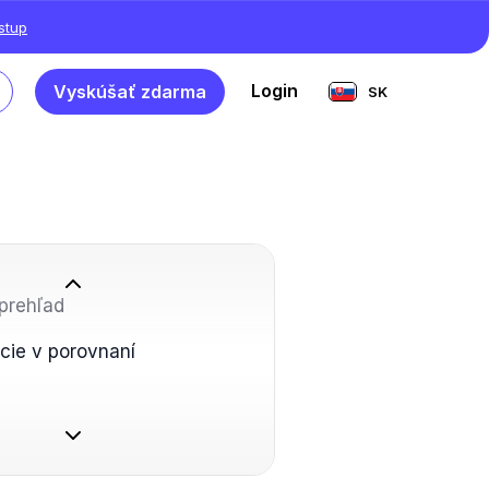
ístup
Login
Vyskúšať zdarma
SK
prehľad
cie v porovnaní