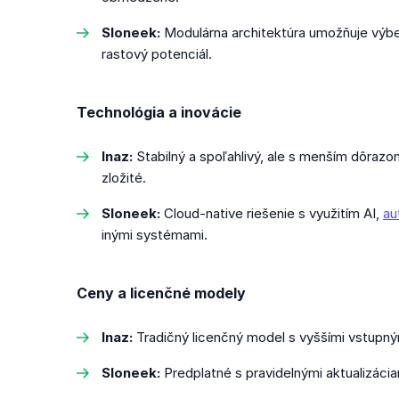
Sloneek:
Modulárna architektúra umožňuje výber 
rastový potenciál.
Technológia a inovácie
Inaz:
Stabilný a spoľahlivý, ale s menším dôrazo
zložité.
Sloneek:
Cloud-native riešenie s využitím AI,
au
inými systémami.
Ceny a licenčné modely
Inaz:
Tradičný licenčný model s vyššími vstupný
Sloneek:
Predplatné s pravidelnými aktualizáci