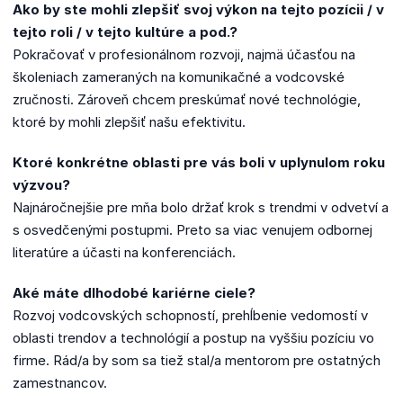
Ako by ste mohli zlepšiť svoj výkon na tejto pozícii / v
tejto roli / v tejto kultúre a pod.?
Pokračovať v profesionálnom rozvoji, najmä účasťou na
školeniach zameraných na komunikačné a vodcovské
zručnosti. Zároveň chcem preskúmať nové technológie,
ktoré by mohli zlepšiť našu efektivitu.
Ktoré konkrétne oblasti pre vás boli v uplynulom roku
výzvou?
Najnáročnejšie pre mňa bolo držať krok s trendmi v odvetví a
s osvedčenými postupmi. Preto sa viac venujem odbornej
literatúre a účasti na konferenciách.
Aké máte dlhodobé kariérne ciele?
Rozvoj vodcovských schopností, prehĺbenie vedomostí v
oblasti trendov a technológií a postup na vyššiu pozíciu vo
firme. Rád/a by som sa tiež stal/a mentorom pre ostatných
zamestnancov.