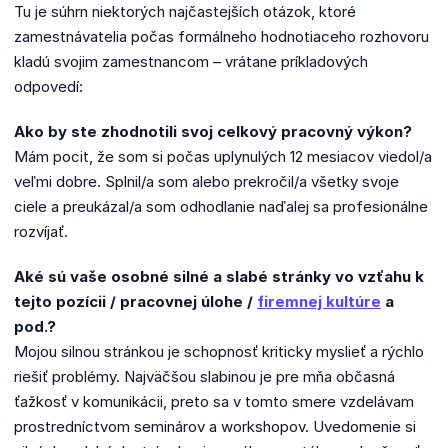
Tu je súhrn niektorých najčastejších otázok, ktoré
zamestnávatelia počas formálneho hodnotiaceho rozhovoru
kladú svojim zamestnancom – vrátane príkladových
odpovedí:
Ako by ste zhodnotili svoj celkový pracovný výkon?
Mám pocit, že som si počas uplynulých 12 mesiacov viedol/a
veľmi dobre. Splnil/a som alebo prekročil/a všetky svoje
ciele a preukázal/a som odhodlanie naďalej sa profesionálne
rozvíjať.
Aké sú vaše osobné silné a slabé stránky vo vzťahu k
tejto pozícii / pracovnej úlohe /
firemnej kultúre
a
pod.?
Mojou silnou stránkou je schopnosť kriticky myslieť a rýchlo
riešiť problémy. Najväčšou slabinou je pre mňa občasná
ťažkosť v komunikácii, preto sa v tomto smere vzdelávam
prostredníctvom seminárov a workshopov. Uvedomenie si