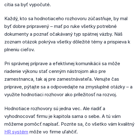
cítia sa byť vypočuté.
Každý, kto sa hodnotiaceho rozhovoru zúčastňuje, by mal
byť dobre pripravený – mať po ruke všetky potrebné
dokumenty a poznať očakávaný typ spätnej väzby. Náš
zoznam otázok pokrýva všetky dôležité témy a prispieva k
plneniu cieľov.
Pri správnej príprave a efektívnej komunikácii sa môže
riadenie výkonu stať cenným nástrojom ako pre
zamestnanca, tak aj pre zamestnávateľa. Venujte čas
príprave, pýtajte sa a odpovedajte na zmysluplné otázky – a
využite hodnotiaci rozhovor ako príležitosť na rozvoj.
Hodnotiace rozhovory sú jedna vec. Ale riadiť a
vyhodnocovať firmu je kapitola sama o sebe. A tú vám
môžeme pomôcť napísať. Pozrite sa, čo všetko vám kvalitný
HR systém
môže vo firme uľahčiť.