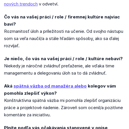
nových trendoch
v odvetví.
Čo vás na vašej práci / role / firemnej kultúre najviac
baví?
Rozmanitosť úloh a príležitosti na učenie. Od svojho nástupu
som sa veľa naučil/a a stále hľadám spôsoby, ako sa ďalej
rozvíjať.
Je niečo, čo vás na vašej práci / role / kultúre nebaví?
Niekedy je náročné zvládnuť preťaženie, ale vďaka time
managementu a delegovaniu úloh sa to dá zvládnuť.
Aká
spätná väzba od manažéra alebo
kolegov vám
pomohla zlepšiť výkon?
Konštruktívna spätná väzba mi pomohla zlepšiť organizáciu
práce a projektové riadenie. Zároveň som ocenil/a pozitívne
komentáre za iniciatívu.
Plníte podľa vás očakávania stanovené v opise