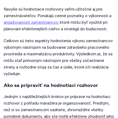
Navyše sú hodnotiace rozhovory veľmi užitočné aj pre
zamestnávateľov.
Ponúkajú cenné poznatky o výkonnosti a
angažovanosti zamestnancov
, ktoré môžu byť využité pri
plánovaní efektívnejších cieľov a stratégií do budúcnosti.
Celkovo sú tieto aspekty hodnotenia výkonu zamestnancov
výborným nástrojom na budovanie zdravšieho pracovného
prostredia a maximalizáciu produktivity.
Výsledkom je, že sa
môžu stať prínosným nástrojom pre všetky zúčastnené
strany a rozhodne stoja za čas a úsilie, ktoré ich realizácia
vyžaduje.
Ako sa pripraviť na hodnotiaci rozhovor
Jedným z najdôležitejších krokov pri príprave na hodnotiaci
rozhovor z pohľadu manažéra je organizovanosť.
Predtým,
než si so zamestnancom sadnete, zhromaždite všetky
potrebné dokumenty, aby ste mohli efektívne zhodnotiť jeho