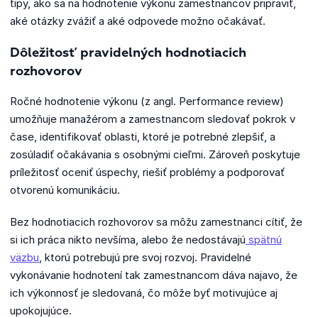
tipy, ako sa na hodnotenie výkonu zamestnancov pripraviť,
aké otázky zvážiť a aké odpovede možno očakávať.
Dôležitosť pravidelných hodnotiacich
rozhovorov
Ročné hodnotenie výkonu (z angl. Performance review)
umožňuje manažérom a zamestnancom sledovať pokrok v
čase, identifikovať oblasti, ktoré je potrebné zlepšiť, a
zosúladiť očakávania s osobnými cieľmi.
Zároveň poskytuje
príležitosť oceniť úspechy, riešiť problémy a podporovať
otvorenú komunikáciu.
Bez hodnotiacich rozhovorov sa môžu zamestnanci cítiť, že
si ich práca nikto nevšíma, alebo že nedostávajú
spätnú
väzbu
, ktorú potrebujú pre svoj rozvoj.
Pravidelné
vykonávanie hodnotení tak zamestnancom dáva najavo, že
ich výkonnosť je sledovaná, čo môže byť motivujúce aj
upokojujúce.