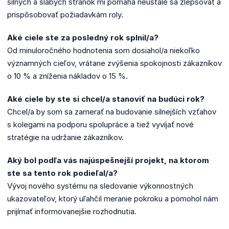
silných a slabých stránok mi pomáha neustále sa zlepšovať a
prispôsobovať požiadavkám roly.
Aké ciele ste za posledný rok splnil/a?
Od minuloročného hodnotenia som dosiahol/a niekoľko
významných cieľov, vrátane zvýšenia spokojnosti zákazníkov
o 10 % a zníženia nákladov o 15 %.
Aké ciele by ste si chcel/a stanoviť na budúci rok?
Chcel/a by som sa zamerať na budovanie silnejších vzťahov
s kolegami na podporu spolupráce a tiež vyvíjať nové
stratégie na udržanie zákazníkov.
Aký bol podľa vás najúspešnejší projekt, na ktorom
ste sa tento rok podieľal/a?
Vývoj nového systému na sledovanie výkonnostných
ukazovateľov, ktorý uľahčil meranie pokroku a pomohol nám
prijímať informovanejšie rozhodnutia.