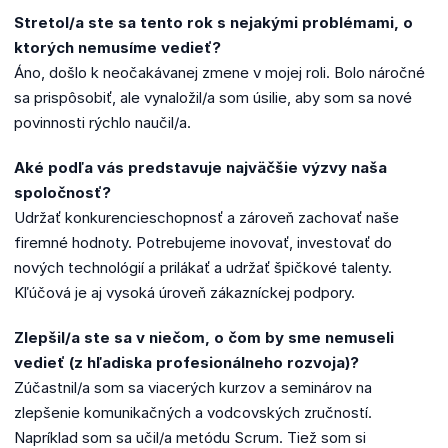
Stretol/a ste sa tento rok s nejakými problémami, o
ktorých nemusíme vedieť?
Áno, došlo k neočakávanej zmene v mojej roli. Bolo náročné
sa prispôsobiť, ale vynaložil/a som úsilie, aby som sa nové
povinnosti rýchlo naučil/a.
Aké podľa vás predstavuje najväčšie výzvy naša
spoločnosť?
Udržať konkurencieschopnosť a zároveň zachovať naše
firemné hodnoty. Potrebujeme inovovať, investovať do
nových technológií a prilákať a udržať špičkové talenty.
Kľúčová je aj vysoká úroveň zákazníckej podpory.
Zlepšil/a ste sa v niečom, o čom by sme nemuseli
vedieť (z hľadiska profesionálneho rozvoja)?
Zúčastnil/a som sa viacerých kurzov a seminárov na
zlepšenie komunikačných a vodcovských zručností.
Napríklad som sa učil/a metódu Scrum. Tiež som si