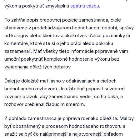
výkon a poskytnúť zmysluplnú
spätnú väzbu
.
To zahŕňa popis pracovnej pozície zamestnanca, ciele
stanovené v predchádzajúcom hodnotiacom období, správy
od kolegov alebo klientov a akékoľvek ďalšie poznámky či
komentáre, ktoré ste si o jeho práci alebo pokroku
zaznamenali.
Mať všetky tieto informácie pripravené vám
umožní poskytnúť komplexné hodnotenie výkonu bez
vynechania dôležitých detailov.
Ďalej je dôležité mať jasno v očakávaniach a cieľoch
hodnotiaceho rozhovoru.
Je užitočné pripraviť si vopred
zoznam otázok, aby zamestnanec vedel, čo ho čaká, a
rozhovor prebiehal žiaducim smerom.
Z pohľadu zamestnanca je príprava rovnako dôležitá.
Mal by
byť oboznámený s procesom hodnotiaceho rozhovoru a
snažiť sa byť čo najúprimnejší a najotvorenejší ohľadom