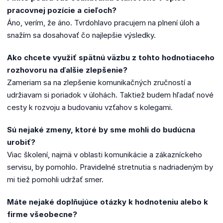
pracovnej pozície a cieľoch?
Áno, verím, že áno. Tvrdohlavo pracujem na plnení úloh a
snažím sa dosahovať čo najlepšie výsledky.
Ako chcete využiť spätnú väzbu z tohto hodnotiaceho
rozhovoru na ďalšie zlepšenie?
Zameriam sa na zlepšenie komunikačných zručností a
udržiavam si poriadok v úlohách. Taktiež budem hľadať nové
cesty k rozvoju a budovaniu vzťahov s kolegami.
Sú nejaké zmeny, ktoré by sme mohli do budúcna
urobiť?
Viac školení, najmä v oblasti komunikácie a zákazníckeho
servisu, by pomohlo. Pravidelné stretnutia s nadriadeným by
mi tiež pomohli udržať smer.
Máte nejaké doplňujúce otázky k hodnoteniu alebo k
firme všeobecne?