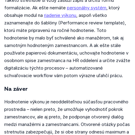
Takéto stretnutie si vždy zaslúži zápis a určitú formu
formalizácie. Ak ešte nemáte
personálny systém
, ktorý
obsahuje modul na
riadenie výkonu
, aspoň všetko
zaznamenajte do šablóny (Performance review template),
ktorú máte pripravenú na ročné hodnotenie. Toto
hodnotenie by malo byť schválené ako manažérom, tak aj
samotným hodnoteným zamestnancom. A ak ešte stále
používate papierovú dokumentáciu, uchovajte hodnotenie v
osobnom spise zamestnanca na HR oddelení a určite zvážte
digitalizáciu týchto procesov – automatizované
schvaľovacie workflow vám potom výrazne uľahčí prácu.
Na záver
Hodnotenie výkonu je neoddeliteľnou súčasťou pracovného
prostredia – nielen preto, že umožňuje vyhodnotiť pokrok
zamestnancov, ale aj preto, že podporuje otvorený dialóg
medzi manažérmi a zamestnancami. Otvorené otázky počas
stretnutia zabezpečujú, že si obe strany odnesú maximum a