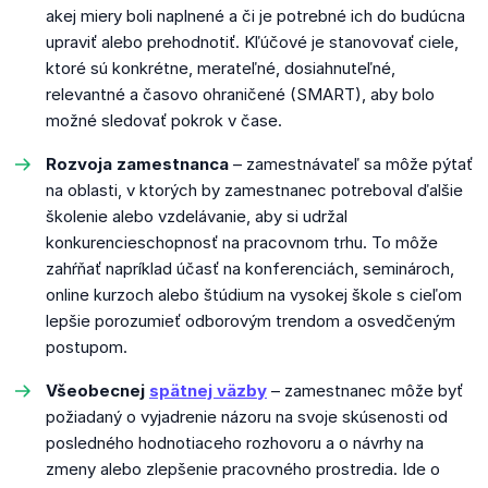
akej miery boli naplnené a či je potrebné ich do budúcna
upraviť alebo prehodnotiť.
Kľúčové je stanovovať ciele,
ktoré sú konkrétne, merateľné, dosiahnuteľné,
relevantné a časovo ohraničené (SMART), aby bolo
možné sledovať pokrok v čase.
Rozvoja zamestnanca
–
zamestnávateľ sa môže pýtať
na oblasti, v ktorých by zamestnanec potreboval ďalšie
školenie alebo vzdelávanie, aby si udržal
konkurencieschopnosť na pracovnom trhu.
To môže
zahŕňať napríklad účasť na konferenciách, seminároch,
online kurzoch alebo štúdium na vysokej škole s cieľom
lepšie porozumieť odborovým trendom a osvedčeným
postupom.
Všeobecnej
spätnej väzby
–
zamestnanec môže byť
požiadaný o vyjadrenie názoru na svoje skúsenosti od
posledného hodnotiaceho rozhovoru a o návrhy na
zmeny alebo zlepšenie pracovného prostredia.
Ide o