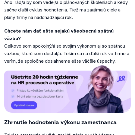
Áno, rád/a by som vedel/a o plánovaných školeniach a kedy
začne ďalší cyklus hodnotenia. Tiež ma zaujímajú ciele a
plány firmy na nadchádzajúci rok.
Chcete nám dať ešte nejakú všeobecnú spätnú
väzbu?
Celkovo som spokojný/á so svojím výkonom aj so spätnou
väzbou, ktorú som dostal/a. Teším sa na ďalší rok vo firme a
verím, že spoločne dosiahneme ešte väčšie úspechy.
Zhrnutie hodnotenia výkonu zamestnanca