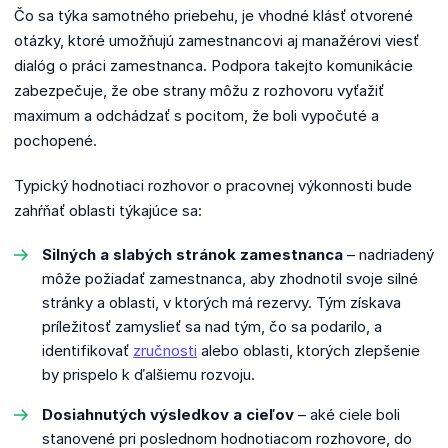
Čo sa týka samotného priebehu, je vhodné klásť otvorené
otázky, ktoré umožňujú zamestnancovi aj manažérovi viesť
dialóg o práci zamestnanca.
Podpora takejto komunikácie
zabezpečuje, že obe strany môžu z rozhovoru vyťažiť
maximum a odchádzať s pocitom, že boli vypočuté a
pochopené.
Typický hodnotiaci rozhovor o pracovnej výkonnosti bude
zahŕňať oblasti týkajúce sa:
Silných a slabých stránok zamestnanca
–
nadriadený
môže požiadať zamestnanca, aby zhodnotil svoje silné
stránky a oblasti, v ktorých má rezervy.
Tým získava
príležitosť zamyslieť sa nad tým, čo sa podarilo, a
identifikovať
zručnosti
alebo oblasti, ktorých zlepšenie
by prispelo k ďalšiemu rozvoju.
Dosiahnutých výsledkov a cieľov
–
aké ciele boli
stanovené pri poslednom hodnotiacom rozhovore, do