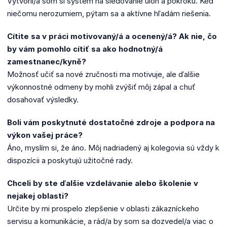
Vytvoril/a som si systém na sledovanie úloh a pokroku. Keď
niečomu nerozumiem, pýtam sa a aktívne hľadám riešenia.
Cítite sa v práci motivovaný/á a ocenený/á? Ak nie, čo
by vám pomohlo cítiť sa ako hodnotný/á
zamestnanec/kyně?
Možnosť učiť sa nové zručnosti ma motivuje, ale ďalšie
výkonnostné odmeny by mohli zvýšiť môj zápal a chuť
dosahovať výsledky.
Boli vám poskytnuté dostatočné zdroje a podpora na
výkon vašej práce?
Áno, myslím si, že áno. Môj nadriadený aj kolegovia sú vždy k
dispozícii a poskytujú užitočné rady.
Chceli by ste ďalšie vzdelávanie alebo školenie v
nejakej oblasti?
Určite by mi prospelo zlepšenie v oblasti zákazníckeho
servisu a komunikácie, a rád/a by som sa dozvedel/a viac o