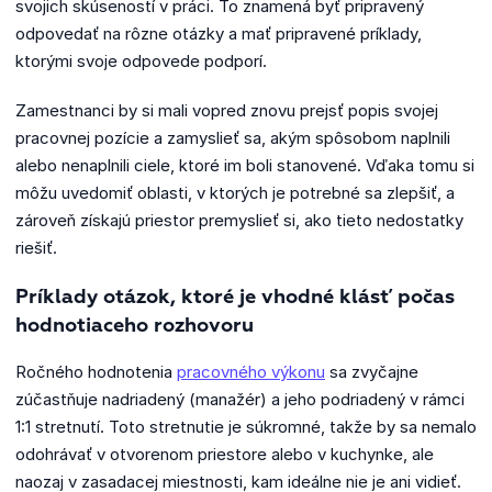
svojich skúseností v práci.
To znamená byť pripravený
odpovedať na rôzne otázky a mať pripravené príklady,
ktorými svoje odpovede podporí.
Zamestnanci by si mali vopred znovu prejsť popis svojej
pracovnej pozície a zamyslieť sa, akým spôsobom naplnili
alebo nenaplnili ciele, ktoré im boli stanovené.
Vďaka tomu si
môžu uvedomiť oblasti, v ktorých je potrebné sa zlepšiť, a
zároveň získajú priestor premyslieť si, ako tieto nedostatky
riešiť.
Príklady otázok, ktoré je vhodné klásť počas
hodnotiaceho rozhovoru
Ročného hodnotenia
pracovného výkonu
sa zvyčajne
zúčastňuje nadriadený (manažér) a jeho podriadený v rámci
1:1 stretnutí.
Toto stretnutie je súkromné, takže by sa nemalo
odohrávať v otvorenom priestore alebo v kuchynke, ale
naozaj v zasadacej miestnosti, kam ideálne nie je ani vidieť.