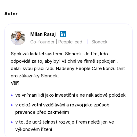
Autor
Milan Rataj
Co-founder | People lead
Sloneek
Spoluzakladatel systému Sloneek. Je tím, kdo
odpovídá za to, aby byli všichni ve firmě spokojeni,
dělali svou práci rádi. Nadšený People Care konzultant
pro zákazníky Sloneek.
Věří
ve vnímání lidí jako investiční a ne nákladové položek
v celoživotní vzdělávání a rozvoj jako způsob
prevence před zakrněním
v to, že udržitelnost rozvoje firem neleží jen ve
výkonovém řízení