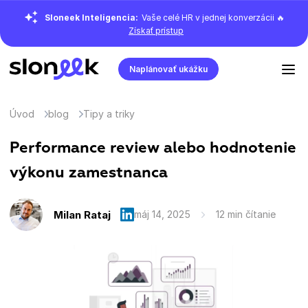
Sloneek Inteligencia:
Vaše celé HR v jednej konverzácii 🔥
Získať prístup
Naplánovať ukážku
Úvod
blog
Tipy a triky
Performance review alebo hodnotenie
výkonu zamestnanca
Milan Rataj
máj 14, 2025
12 min čítanie