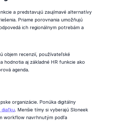
kcie a predstavujú zaujímavé alternatívy
 riešenia. Priame porovnania umožňujú
 zodpovedá ich regionálnym potrebám a
jú objem recenzií, používateľské
a hodnotia aj základné HR funkcie ako
orová agenda.
pske organizácie. Ponúka digitálny
 diaľku
. Menšie tímy si vyberajú Sloneek
ným workflow navrhnutým podľa