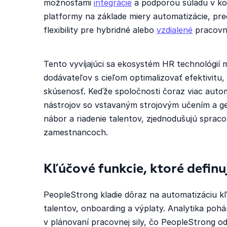
možnosťami
integrácie
a podporou súladu v ko
platformy na základe miery automatizácie, pred
flexibility pre hybridné alebo
vzdialené
pracovn
Tento vyvíjajúci sa ekosystém HR technológií 
dodávateľov s cieľom optimalizovať efektivitu
skúsenosť. Keďže spoločnosti čoraz viac autom
nástrojov so vstavaným strojovým učením a gen
nábor a riadenie talentov, zjednodušujú spraco
zamestnancoch.
Kľúčové funkcie, ktoré defin
PeopleStrong kladie dôraz na automatizáciu k
talentov, onboarding a výplaty. Analytika pohá
v plánovaní pracovnej sily, čo PeopleStrong o