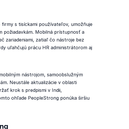
 firmy s tisíckami používateľov, umožňuje
ym požiadavkám. Mobilná prístupnosť a
 zariadeniami, zatiaľ čo nástroje bez
rdy uľahčujú prácu HR administrátorom aj
 mobilným nástrojom, samoobslužným
m. Neustále aktualizácie v oblasti
ať krok s predpismi v Indii,
tomto ohľade PeopleStrong ponúka širšiu
ong