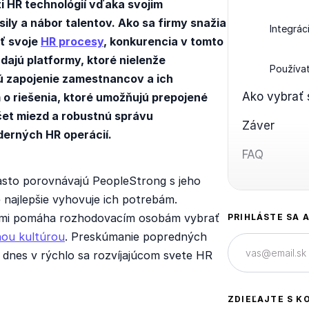
ti HR technológií vďaka svojim
ily a nábor talentov. Ako sa firmy snažia
Integrác
iť svoje
HR procesy
, konkurencia v tomto
dajú platformy, ktoré nielenže
Používa
ú zapojenie zamestnancov a ich
Ako vybrať 
 o riešenia, ktoré umožňujú prepojené
et miezd a robustnú správu
Záver
rných HR operácií.
FAQ
asto porovnávajú PeopleStrong s jeho
é najlepšie vyhovuje ich potrebám.
vami pomáha rozhodovacím osobám vybrať
PRIHLÁSTE SA 
nou kultúrou
. Preskúmanie popredných
e dnes v rýchlo sa rozvíjajúcom svete HR
ZDIEĽAJTE S K