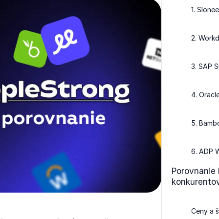
1. Slone
2. Work
3. SAP 
4. Orac
5. Bam
6. ADP 
Porovnanie 
konkurento
Ceny a š