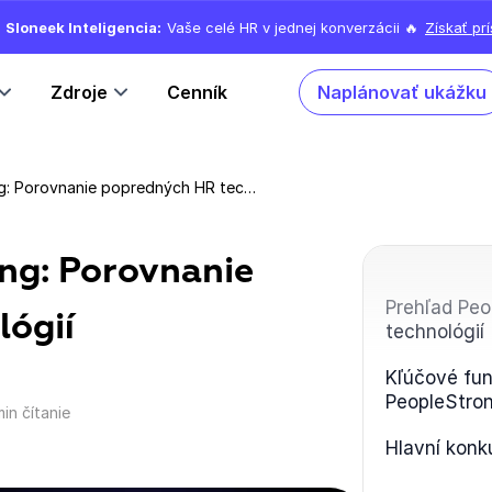
Sloneek Inteligencia:
Vaše celé HR v jednej konverzácii 🔥
Získať pr
Zdroje
Cenník
Naplánovať ukážku
Konkurenti PeopleStrong: Porovnanie popredných HR technológií
ng: Porovnanie
Prehľad Peo
ógií
technológií
Kľúčové fun
PeopleStro
min čítanie
Hlavní konk