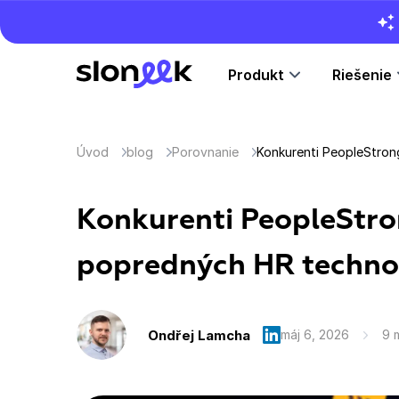
Produkt
Riešenie
Úvod
blog
Porovnanie
Konkurenti PeopleStro
popredných HR technol
Ondřej Lamcha
máj 6, 2026
9 