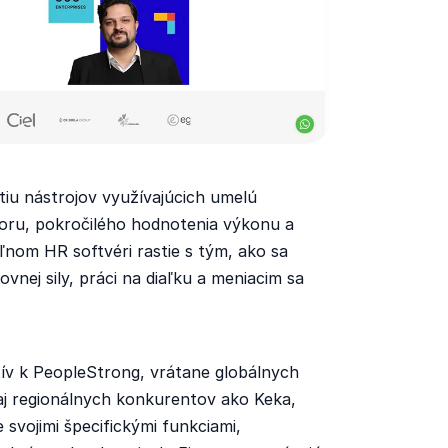
iu nástrojov využívajúcich umelú
áboru, pokročilého hodnotenia výkonu a
nom HR softvéri rastie s tým, ako sa
nej sily, práci na diaľku a meniacim sa
ív k PeopleStrong, vrátane globálnych
aj regionálnych konkurentov ako Keka,
 svojimi špecifickými funkciami,