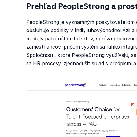
Prehľad PeopleStrong a prost
PeopleStrong je významným poskytovateľom c
obsluhuje podniky v Indii, juhovýchodnej Ázii 
moduly patrí nábor talentov, správa pracovnej 
zamestnancov, pričom systém sa ľahko integru
Spoločnosti, ktoré PeopleStrong využívajú, s
sa HR procesy, zjednodušiť súlad s predpismi a 