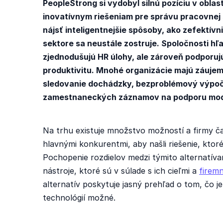
PeopleStrong si vydobyl silnú pozíciu v oblas
inovatívnym riešeniam pre správu pracovnej s
nájsť inteligentnejšie spôsoby, ako zefektívn
sektore sa neustále zostruje. Spoločnosti hľa
zjednodušujú HR úlohy, ale zároveň podporuj
produktivitu. Mnohé organizácie majú záujem
sledovanie dochádzky, bezproblémový výpoč
zamestnaneckých záznamov na podporu mode
Na trhu existuje množstvo možností a firmy č
hlavnými konkurentmi, aby našli riešenie, ktor
Pochopenie rozdielov medzi týmito alternatí
nástroje, ktoré sú v súlade s ich cieľmi a
firem
alternatív poskytuje jasný prehľad o tom, čo j
technológií možné.