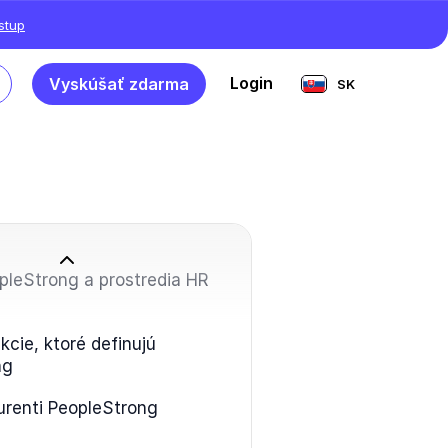
ístup
Login
Vyskúšať zdarma
SK
pleStrong a prostredia HR
kcie, ktoré definujú
ng
urenti PeopleStrong