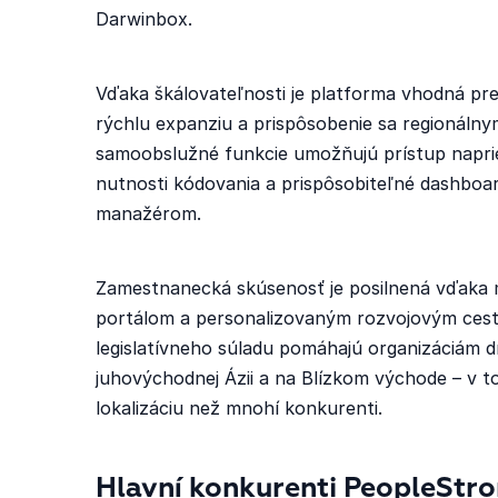
Darwinbox.
Vďaka škálovateľnosti je platforma vhodná pre
rýchlu expanziu a prispôsobenie sa regionáln
samoobslužné funkcie umožňujú prístup naprieč
nutnosti kódovania a prispôsobiteľné dashboa
manažérom.
Zamestnanecká skúsenosť je posilnená vďaka
portálom a personalizovaným rozvojovým cestá
legislatívneho súladu pomáhajú organizáciám drž
juhovýchodnej Ázii a na Blízkom východe – v 
lokalizáciu než mnohí konkurenti.
Hlavní konkurenti PeopleStr