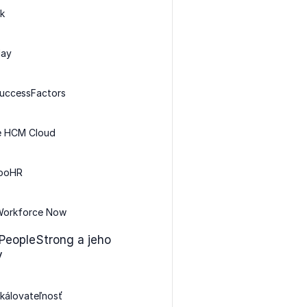
ek
day
SuccessFactors
le HCM Cloud
booHR
Workforce Now
PeopleStrong a jeho
v
kálovateľnosť