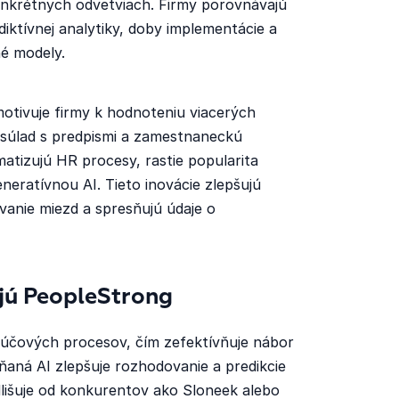
nkrétnych odvetviach. Firmy porovnávajú
iktívnej analytiky, doby implementácie a
é modely.
motivuje firmy k hodnoteniu viacerých
, súlad s predpismi a zamestnaneckú
atizujú HR procesy, rastie popularita
eratívnou AI. Tieto inovácie zlepšujú
vanie miezd a spresňujú údaje o
ujú PeopleStrong
ľúčových procesov, čím zefektívňuje nábor
ňaná AI zlepšuje rozhodovanie a predikcie
dlišuje od konkurentov ako Sloneek alebo