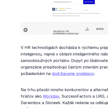
V HR technológiách dochádza k rýchlemu prijat
inteligenciu, najmä v oblasti inteligentného n
samoobslužných portálov. Dopyt po škálovateľ
organizácie prispôsobujú častým zmenám pracov
požiadavkám na
dodržiavanie predpisov
.
Na trhu pôsobí mnoho konkurentov a alternat
hráčov ako
Workday
, SuccessFactors a UKG, 
Darwinbox a Sloneek. Každé riešenie sa odlišuje