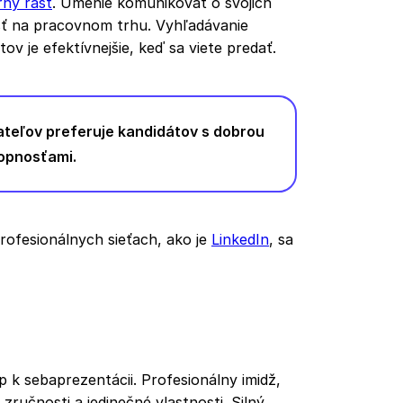
rny rast
. Umenie komunikovať o svojich
ť na pracovnom trhu. Vyhľadávanie
v je efektívnejšie, keď sa viete predať.
teľov preferuje kandidátov s dobrou
opnosťami.
rofesionálnych sieťach, ako je
LinkedIn
, sa
 k sebaprezentácii. Profesionálny imidž,
zručnosti a jedinečné vlastnosti. Silný