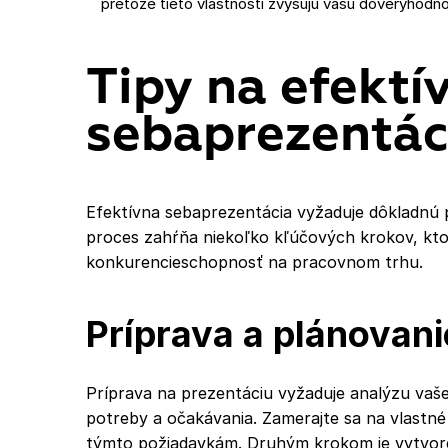
pretože tieto vlastnosti zvyšujú vašu dôveryhodno
Tipy na efektí
sebaprezentác
Efektívna sebaprezentácia vyžaduje dôkladnú p
proces zahŕňa niekoľko kľúčových krokov, kt
konkurencieschopnosť na pracovnom trhu.
Príprava a plánovani
Príprava na prezentáciu vyžaduje analýzu vašej 
potreby a očakávania. Zamerajte sa na vlastné
týmto požiadavkám. Druhým krokom je vytvoren