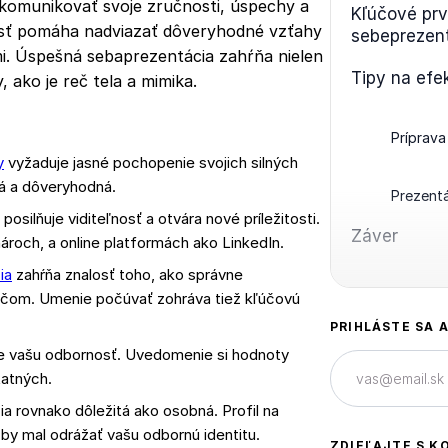
komunikovať svoje zručnosti, úspechy a
Kľúčové prv
osť pomáha nadviazať dôveryhodné vzťahy
sebeprezen
mi. Úspešná sebaprezentácia zahŕňa nielen
Tipy na efe
, ako je reč tela a mimika.
Príprava
y
vyžaduje jasné pochopenie svojich silných
ná a dôveryhodná.
Prezent
osilňuje viditeľnosť a otvára nové príležitosti.
Záver
ároch, a online platformách ako LinkedIn.
ia
zahŕňa znalosť toho, ako správne
háčom. Umenie počúvať zohráva tiež kľúčovú
PRIHLÁSTE SA 
e vašu odbornosť. Uvedomenie si hodnoty
tatných.
ia rovnako dôležitá ako osobná. Profil na
by mal odrážať vašu odbornú identitu.
ZDIEĽAJTE S K