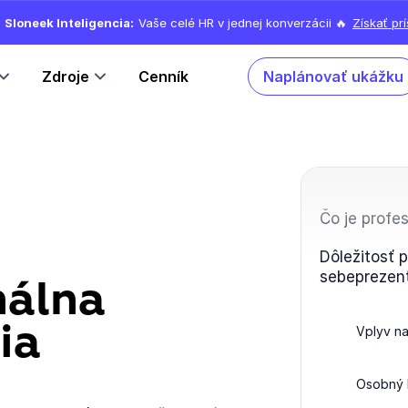
Sloneek Inteligencia:
Vaše celé HR v jednej konverzácii 🔥
Získať pr
Zdroje
Cenník
Naplánovať ukážku
Čo je profe
Dôležitosť 
sebeprezen
nálna
ia
Vplyv na
Osobný 