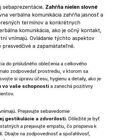
j sebaprezentácie.
Zahŕňa nielen slovné
vna verbálna komunikácia zahŕňa jasnosť a
 presných termínov a konkrétnych
erbálna komunikácia
, ako je očný kontakt,
atní vnímajú. Ovládanie týchto aspektov
e presvedčivé a zapamätateľné.
cia do príslušného oblečenia a celkového
 malo zodpovedať prostrediu, v ktorom sa
ojte si úpravu účesu, hygienu a detaily, ako je
u vo vaše schopnosti
a zanechá pozitívny
ientov.
í vnímajú. Prejavujte sebavedomie
j gestikulácie a zdvorilosti.
Dôležité je byť
ostatných a prejavujte empatiu, čo prispieva k
. Dbajte na zodpovednosť a spoľahlivosť,