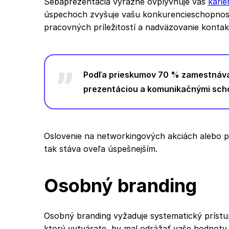
Sebaprezentácia výrazne ovplyvňuje váš
karié
úspechoch zvyšuje vašu konkurencieschopnos
pracovných príležitostí a nadväzovanie kontakto
Podľa prieskumov 70 % zamestnáva
prezentáciou a komunikačnými sch
Oslovenie na networkingových akciách alebo p
tak stáva oveľa úspešnejším.
Osobný branding
Osobný branding vyžaduje systematický prístup
ktorý vytvárate, by mal odrážať vaše hodnoty, 