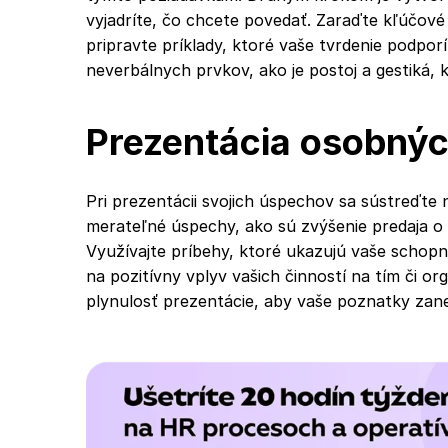
vyjadríte, čo chcete povedať. Zaraďte kľúčové
pripravte príklady, ktoré vaše tvrdenie podpor
neverbálnych prvkov, ako je postoj a gestiká, 
Prezentácia osobný
Pri prezentácii svojich úspechov sa sústreďte 
merateľné úspechy, ako sú zvýšenie predaja o 
Využívajte príbehy, ktoré ukazujú vaše schop
na pozitívny vplyv vašich činností na tím či o
plynulosť prezentácie, aby vaše poznatky zanec