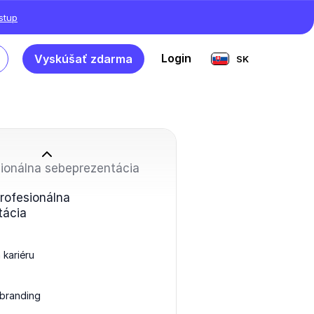
ístup
Login
Vyskúšať zdarma
SK
sionálna sebeprezentácia
profesionálna
tácia
 kariéru
branding