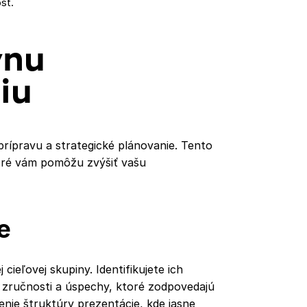
sť.
vnu
iu
rípravu a strategické plánovanie. Tento
oré vám pomôžu zvýšiť vašu
e
cieľovej skupiny. Identifikujete ich
 zručnosti a úspechy, ktoré zodpovedajú
ie štruktúry prezentácie, kde jasne