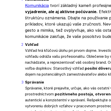
Komunikácia
tvorí základný kameň profesijne
vyjadrenie, ale aj aktívne počúvanie.
Efektí
štruktúru oznámenia. Dbajte na používanie
príkladov, ktoré ukazujú vaše zručnosti.
Nev
gesto a mimika, tiež ovplyvňuje, ako vás ost
komunikácie zaisťuje, že vaše posolstvo bud
Vzhľad
Vzhľad hrá kľúčovú úlohu pri prvom dojme. Investí
vzhľadu odráža vašu profesionalitu. Oblečenie by
nachádzate, a reprezentovať váš osobný brand. Osv
voľba doplnkov. Starostlivý vzhľad
posilní dôver
dojem na potenciálnych zamestnávateľov alebo kl
Správanie
Správanie, ktoré prejavíte, určuje, ako vás ostatn
prostredníctvom
pozitívneho postoja, otvorene
autentickí a konzistentní v správaní. Rešpektujte 
vytvoreniu dobrých vzťahov v pracovnom prostredí