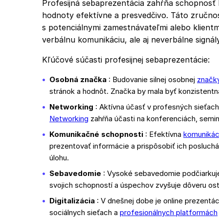
Profesijná sebaprezentácia zahŕňa schopnosť 
hodnoty efektívne a presvedčivo. Táto zručn
s potenciálnymi zamestnávateľmi alebo klient
verbálnu komunikáciu, ale aj neverbálne signály
Kľúčové súčasti profesijnej sebaprezentácie:
Osobná značka
: Budovanie silnej osobnej
značk
stránok a hodnôt. Značka by mala byť konzistent
Networking
: Aktívna účasť v profesných sieťach p
Networking
zahŕňa účasti na konferenciách, semin
Komunikačné schopnosti
: Efektívna
komunikác
prezentovať informácie a prispôsobiť ich posluc
úlohu.
Sebavedomie
: Vysoké sebavedomie podčiarkuj
svojich schopností a úspechov zvyšuje dôveru os
Digitalizácia
: V dnešnej dobe je online prezentác
sociálnych sieťach a
profesionálnych platformách