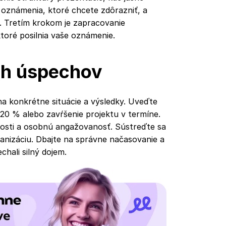
 oznámenia, ktoré chcete zdôrazniť, a
í. Tretím krokom je zapracovanie
ktoré posilnia vaše oznámenie.
ch úspechov
na konkrétne situácie a výsledky. Uveďte
20 % alebo zavŕšenie projektu v termíne.
nosti a osobnú angažovanosť. Sústreďte sa
rganizáciu. Dbajte na správne načasovanie a
hali silný dojem.