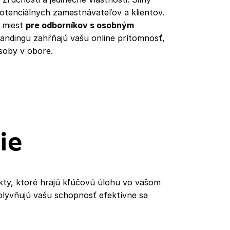
tenciálnych zamestnávateľov a klientov.
h miest
pre odborníkov s osobným
ndingu zahŕňajú vašu online prítomnosť,
osoby v obore.
ie
kty, ktoré hrajú kľúčovú úlohu vo vašom
plyvňujú vašu schopnosť efektívne sa