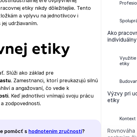
stindustriálnej ére ovplyvnenej
Profesio
covnej etiky nikdy dôležitejšie. Tento
zložkám a vplyvu na jednotlivcov i
Spolupr
 jej udržiavaním.
Ako pracovn
individuáln
nej etiky
Využitie
etiky
. Slúži ako základ pre
rastu
. Zamestnanci, ktorí preukazujú silnú
Budovani
liví a angažovaní, čo vedie k
Výzvy pri ud
sti
. Keď jednotlivci vnímajú svoju prácu
etiky
 a zodpovednosti.
Kontext 
Rovnováha 
že pomôcť s
hodnotením zručností
?