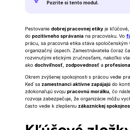
Pozrite si tento modul.
Pestovanie
dobrej pracovnej etiky
je kľúčové,
do
pozitívneho správania
na pracovisku. Vo
f
prácu, sa pracovná etika stáva spoločenský
organizačný úspech. Zamestnávatelia čoraz čas
rozvinutými etickými zručnosťami, nakoľko vla
ako
dochvíľnosť
,
zodpovednosť
a
profesiona
Okrem zvýšenej spokojnosti s prácou vedie pra
Keď sa
zamestnanci aktívne zapájajú
do konti
zdokonaľujú svoju
pracovnú morálku
, čo násl
rozvoja zabezpečuje, že organizácie môžu vyc
často vedie k zlepšeniu
zákazníckej spokojnos