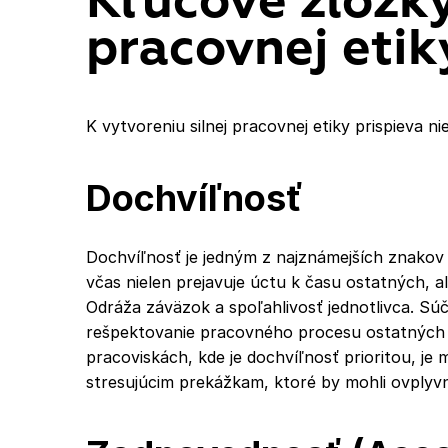
Kľúčové zložky
pracovnej etik
K vytvoreniu silnej pracovnej etiky prispieva 
Dochvíľnosť
Dochvíľnosť je jedným z najznámejších znakov
včas nielen prejavuje úctu k času ostatných, a
Odráža záväzok a spoľahlivosť jednotlivca. S
rešpektovanie pracovného procesu ostatnýc
pracoviskách, kde je dochvíľnosť prioritou, je
stresujúcim prekážkam, ktoré by mohli ovplyvn