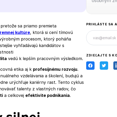
osobným živ
PRIHLÁSTE SA 
 pretože sa priamo premieta
iremnej kultúre
, ktorá si cení tímovú
m výrobným procesom, ktorý poháňa
tejšie vyhľadávajú kandidátov s
stnosti
ZDIEĽAJTE S K
lita
vedú k lepším pracovným výsledkom.
covná etika aj k
profesijnému rozvoju
.
nuálneho vzdelávania a školení, budujú a
edne urýchľuje kariérny rast. Tento cyklus
hovávať talenty z vlastných radov, čo
ti
a celkovej
efektivite podnikania
.