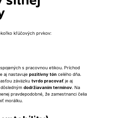
 silnej
y
niekoľko kľúčových prvkov:
 spojených s pracovnou etikou. Príchod
le aj nastavuje
pozitívny tón
celého dňa.
účasťou záväzku
tvrdo pracovať
je aj
h dôsledným
dodržiavaním termínov
. Na
 menej pravdepodobné, že zamestnanci čelia
iť morálku.