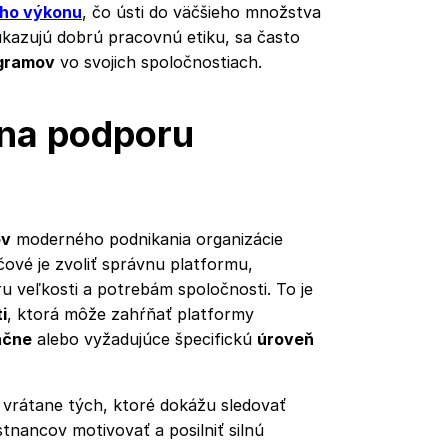
ho výkonu
, čo ústi do väčšieho množstva
eukazujú dobrú pracovnú etiku, sa často
ogramov
vo svojich spoločnostiach.
 na podporu
ov
moderného podnikania organizácie
čové je zvoliť správnu platformu,
ru veľkosti a potrebám spoločnosti. To je
i
, ktorá môže zahŕňať platformy
ačne
alebo vyžadujúce špecifickú
úroveň
, vrátane tých, ktoré dokážu sledovať
nancov motivovať a posilniť silnú