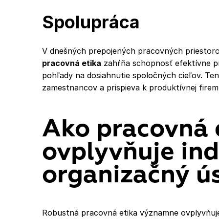
Spolupráca
V dnešných prepojených pracovných priestor
pracovná etika
zahŕňa schopnosť efektívne pr
pohľady na dosiahnutie spoločných cieľov. Te
zamestnancov a prispieva k produktívnej firemn
Ako pracovná 
ovplyvňuje ind
organizačný ú
Robustná pracovná etika významne ovplyvňuje 