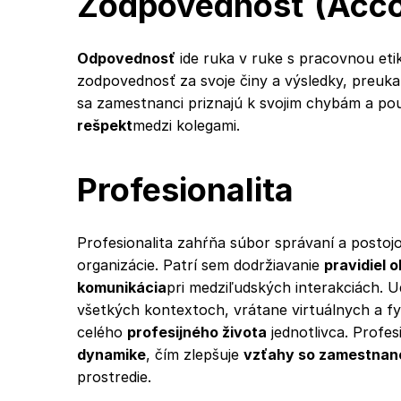
Zodpovednosť (Accou
Odpovednosť
ide ruka v ruke s pracovnou eti
zodpovednosť za svoje činy a výsledky, preuka
sa zamestnanci priznajú k svojim chybám a pouč
rešpekt
medzi kolegami.
Profesionalita
Profesionalita zahŕňa súbor správaní a postoj
organizácie. Patrí sem dodržiavanie
pravidiel 
komunikácia
pri medziľudských interakciách. 
všetkých kontextoch, vrátane virtuálnych a fyz
celého
profesijného života
jednotlivca. Profe
dynamike
, čím zlepšuje
vzťahy so zamestnan
prostredie.