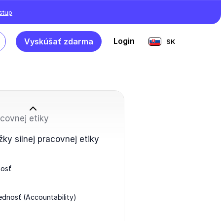
ístup
Login
Vyskúšať zdarma
SK
covnej etiky
ky silnej pracovnej etiky
nosť
dnosť (Accountability)