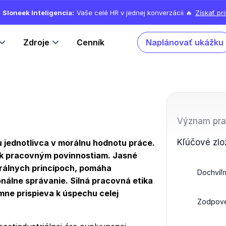
Sloneek Inteligencia:
Vaše celé HR v jednej konverzácii 🔥
Získať pr
Zdroje
Cenník
Naplánovať ukážku
Význam pra
Kľúčové zlož
ru jednotlivca v morálnu hodnotu práce.
 k pracovným povinnostiam. Jasné
orálnych princípoch, pomáha
Dochvíľ
álne správanie. Silná pracovná etika
amne prispieva k úspechu celej
Zodpove