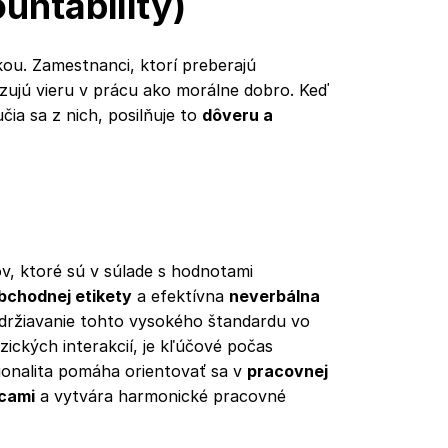
ntability)
kou. Zamestnanci, ktorí preberajú
zujú vieru v prácu ako morálne dobro. Keď
ia sa z nich, posilňuje to
dôveru a
ov, ktoré sú v súlade s hodnotami
obchodnej etikety
a efektívna
neverbálna
Udržiavanie tohto vysokého štandardu vo
ických interakcií, je kľúčové počas
sionalita pomáha orientovať sa v
pracovnej
cami
a vytvára harmonické pracovné