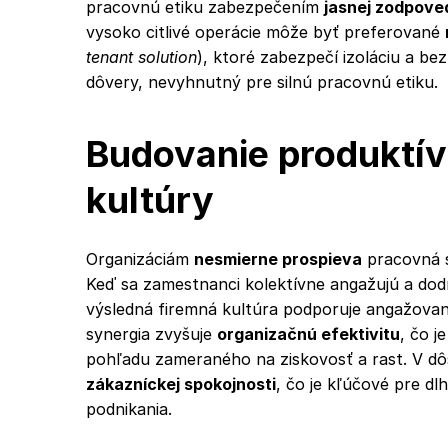
pracovnú etiku zabezpečením
jasnej zodpove
vysoko citlivé operácie môže byť preferované
tenant solution
), ktoré zabezpečí izoláciu a be
dôvery, nevyhnutný pre silnú pracovnú etiku.
Budovanie produktív
kultúry
Organizáciám
nesmierne prospieva
pracovná si
Keď sa zamestnanci kolektívne angažujú a dodr
výsledná firemná kultúra podporuje angažova
synergia zvyšuje
organizačnú efektivitu
, čo j
pohľadu zameraného na ziskovosť a rast. V dô
zákazníckej spokojnosti
, čo je kľúčové pre 
podnikania.