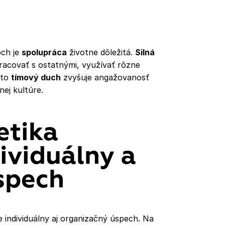
och je
spolupráca
životne dôležitá.
Silná
acovať s ostatnými, využívať rôzne
nto
tímový duch
zvyšuje angažovanosť
ej kultúre.
etika
ividuálny a
spech
individuálny aj organizačný úspech. Na