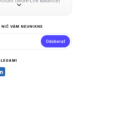
otom (Work-Life Balance)
A NIČ VÁM NEUNIKNE
Odoberať
OLEGAMI