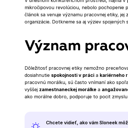
V dnešnom konkurenčnom prostredí, najmä v po
mikročipovou revolúciou, nebolo pochopenie pra
článok sa venuje významu pracovnej etiky, jej 
organizácie. Dotkneme sa aj výziev spojených s
Význam pracov
Dôležitosť pracovnej etiky nemožno preceňovať
dosiahnutie
spokojnosti v práci
a
kariérneho 
pracovnú morálku, sú často vnímaní ako spoľah
vyššej
zamestnaneckej morálke
a
angažovano
ako morálne dobro, podporuje to pocit zmyslu
Chcete vidieť, ako vám Sloneek mô