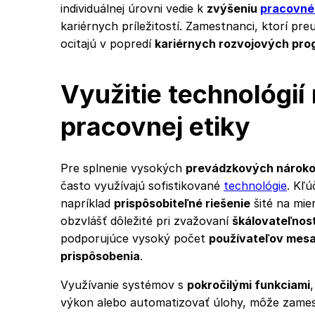
individuálnej úrovni vedie k
zvýšeniu
pracovné
kariérnych príležitostí. Zamestnanci, ktorí pr
ocitajú v popredí
kariérnych rozvojových pr
Využitie technológií
pracovnej etiky
Pre splnenie vysokých
prevádzkových nárok
často využívajú sofistikované
technológie
. Kľú
napríklad
prispôsobiteľné riešenie
šité na mie
obzvlášť dôležité pri zvažovaní
škálovateľnost
podporujúce vysoký počet
používateľov mes
prispôsobenia
.
Využívanie systémov s
pokročilými funkciami
výkon alebo automatizovať úlohy, môže zamest