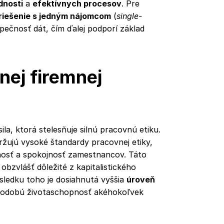
dnosti
a
efektívnych procesov
. Pre
riešenie s jedným nájomcom
(
single-
zpečnosť dát, čím ďalej podporí základ
nej firemnej
la, ktorá stelesňuje silnú pracovnú etiku.
žujú vysoké štandardy pracovnej etiky,
nosť a spokojnosť zamestnancov. Táto
e obzvlášť dôležité z kapitalistického
sledku toho je dosiahnutá vyššia
úroveň
dlhodobú životaschopnosť akéhokoľvek