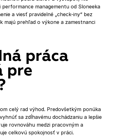
ámci performance managementu od Sloneeka
enie a viesť pravidelné „check-iny“ bez
tak majú prehľad o výkone a zamestnanci
dná práca
á pre
?
com celý rad výhod. Predovšetkým ponúka
e vyhnúť sa zdĺhavému dochádzaniu a lepšie
poruje rovnováhu medzi pracovným a
je celkovú spokojnosť v práci.