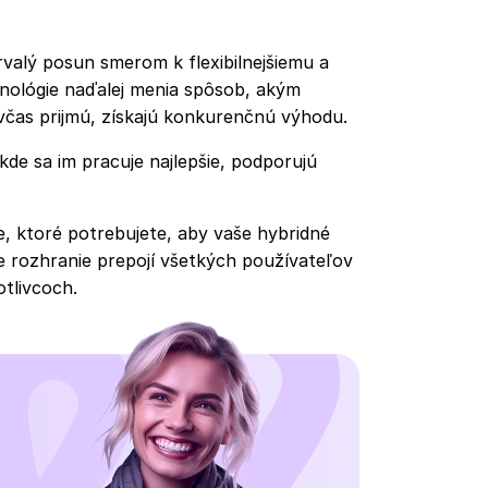
rvalý posun smerom k flexibilnejšiemu a
nológie naďalej menia spôsob, akým
včas prijmú, získajú konkurenčnú výhodu.
e sa im pracuje najlepšie, podporujú
e, ktoré potrebujete, aby vaše hybridné
ne rozhranie prepojí všetkých používateľov
otlivcoch.