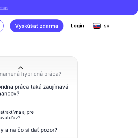
ístup
Login
Vyskúšať zdarma
SK
znamená hybridná práca?
bridná práca taká zaujímavá
nancov?
 atraktívna aj pre
ávateľov?
y a na čo si dať pozor?