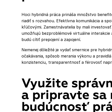
Hoci hybridná práca prináša množstvo benefito
riadiť s rozvahou. Efektívna komunikácia a sp
kľúčovými. Zamestnávatelia by mali investovať 
umožňujú bezproblémové virtuálne interakcie a z
budú cítiť prepojení a zapojení.
Nemenej dôležité je vydať smernice pre hybrid
očakávania, spôsob merania výkonu a pravidlá
konzistenciu, transparentnosť a férovosť napr
Využite správ
a pripravte sa
budúcnosť pr