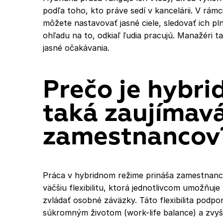
podľa toho, kto práve sedí v kancelárii. V r
môžete nastavovať jasné ciele, sledovať ich pln
ohľadu na to, odkiaľ ľudia pracujú. Manažéri 
jasné očakávania.
Prečo je hybri
taká zaujímav
zamestnancov
Práca v hybridnom režime prináša zamestnan
väčšiu flexibilitu, ktorá jednotlivcom umožňuj
zvládať osobné záväzky. Táto flexibilita pod
súkromným životom (work-life balance) a zvyšu