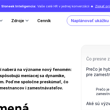
Sloneek Inteligencia:
Vaše celé HR v jednej konverzácii 🔥
Získať pr
Zdroje
Cenník
Naplánovať ukážku
Čo presne 
Prečo je hy
í naberá na význame nový fenomén:
pre zamest
rispôsobujú meniacej sa dynamike,
lom. Poďme spoločne preskúmať, čo
amestnancov i zamestnávateľov.
Prečo je
zamestn
Aké sú výzv
amená