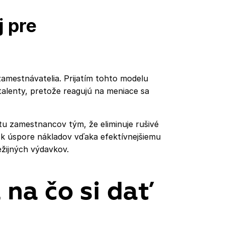
j pre
zamestnávatelia. Prijatím tohto modelu
talenty, pretože reagujú na meniace sa
itu zamestnancov tým, že eliminuje rušivé
 k úspore nákladov vďaka efektívnejšiemu
ežijných výdavkov.
 na čo si dať