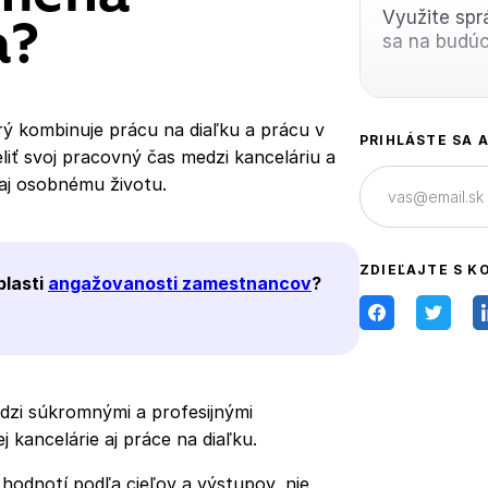
Využite spr
a?
sa na budú
ý kombinuje prácu na diaľku a prácu v
PRIHLÁSTE SA 
eliť svoj pracovný čas medzi kanceláriu a
 aj osobnému životu.
ZDIEĽAJTE S K
blasti
angažovanosti zamestnancov
?
zi súkromnými a profesijnými
 kancelárie aj práce na diaľku.
 hodnotí podľa cieľov a výstupov, nie