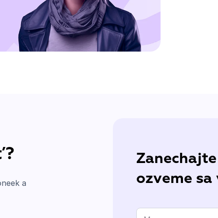
ť?
Zanechajte
ozveme sa
oneek a