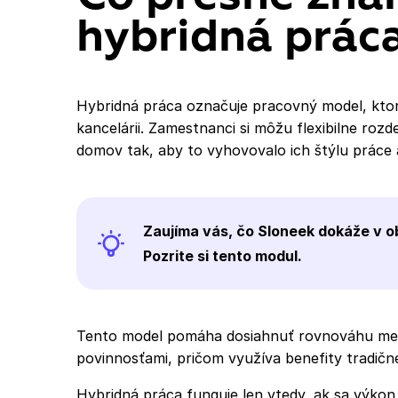
hybridná prác
Hybridná práca označuje pracovný model, ktor
kancelárii. Zamestnanci si môžu flexibilne rozd
domov tak, aby to vyhovovalo ich štýlu práce
Zaujíma vás, čo Sloneek dokáže v o
Pozrite si tento modul.
Tento model pomáha dosiahnuť rovnováhu med
povinnosťami, pričom využíva benefity tradičnej
Hybridná práca funguje len vtedy, ak sa výkon