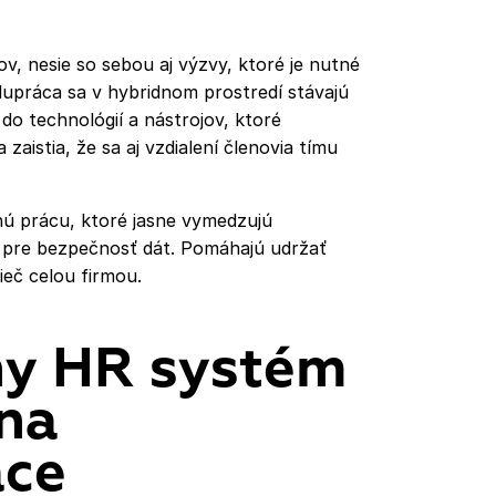
v, nesie so sebou aj výzvy, ktoré je nutné
olupráca sa v hybridnom prostredí stávajú
do technológií a nástrojov, ktoré
aistia, že sa aj vzdialení členovia tímu
nú prácu, ktoré jasne vymedzujú
 pre bezpečnosť dát. Pomáhajú udržať
ieč celou firmou.
ny HR systém
 na
áce