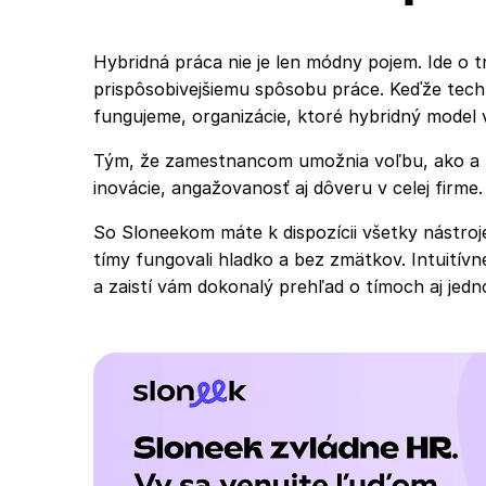
Hybridná práca nie je len módny pojem. Ide o t
prispôsobivejšiemu spôsobu práce. Keďže tech
fungujeme, organizácie, ktoré hybridný model 
Tým, že zamestnancom umožnia voľbu, ako a kd
inovácie, angažovanosť aj dôveru v celej firme.
So Sloneekom máte k dispozícii všetky nástroj
tímy fungovali hladko a bez zmätkov. Intuitív
a zaistí vám dokonalý prehľad o tímoch aj jedn