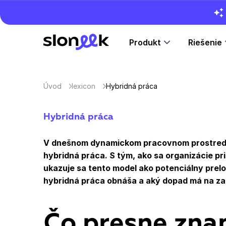
Produkt
Riešenie
Úvod
lexicon
Hybridná práca
Hybridná práca
V dnešnom dynamickom pracovnom prostred
hybridná práca. S tým, ako sa organizácie p
ukazuje sa tento model ako potenciálny pre
hybridná práca obnáša a aký dopad má na z
Čo presne zn