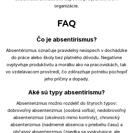
organizácie.
FAQ
Čo je absentirismus?
Absentérizmus označuje pravidelný neúspech v dochádzke
do práce alebo školy bez platného dôvodu. Negatívne
ovplyvňuje produktivitu a morálku ako na pracoviskách, tak
vo vzdelávacom prostredí, čo zdôrazňuje potrebu pochopiť
jeho príčiny a dopady.
Aké sú typy absentirismu?
Absenterizmus možno rozdeliť do štyroch typov:
dobrovoľný absenterizmus (osobná voľba), nedobrovoľný
absenterizmus (okolnosti mimo kontroly), chronický
absenterizmus (nadmerné absencia v priebehu času) a
občasný absenterizmus (zriedka sa vyskytujúce, ale