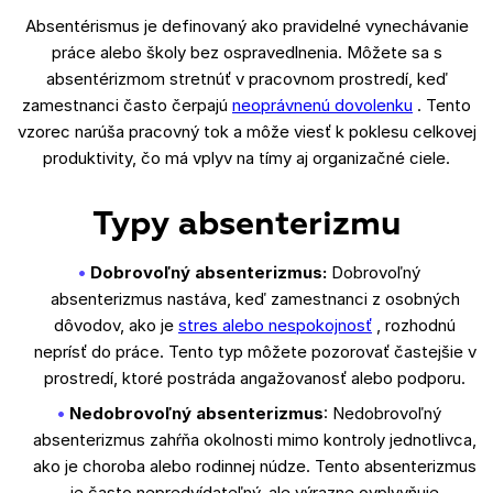
Absentérismus je definovaný ako pravidelné vynechávanie
práce alebo školy bez ospravedlnenia. Môžete sa s
absentérizmom stretnúť v pracovnom prostredí, keď
zamestnanci často čerpajú
neoprávnenú dovolenku
. Tento
vzorec narúša pracovný tok a môže viesť k poklesu celkovej
produktivity, čo má vplyv na tímy aj organizačné ciele.
Typy absenterizmu
Dobrovoľný absenterizmus:
Dobrovoľný
absenterizmus nastáva, keď zamestnanci z osobných
dôvodov, ako je
stres alebo nespokojnosť
, rozhodnú
neprísť do práce. Tento typ môžete pozorovať častejšie v
prostredí, ktoré postráda angažovanosť alebo podporu.
Nedobrovoľný absenterizmus
: Nedobrovoľný
absenterizmus zahŕňa okolnosti mimo kontroly jednotlivca,
ako je choroba alebo rodinnej núdze. Tento absenterizmus
je často nepredvídateľný, ale výrazne ovplyvňuje