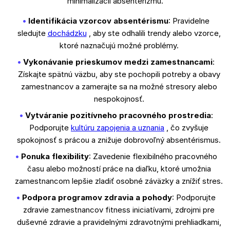
minimalizácii absenterizmu.
Identifikácia vzorcov absentérismu
: Pravidelne
sledujte
dochádzku
, aby ste odhalili trendy alebo vzorce,
ktoré naznačujú možné problémy.
Vykonávanie prieskumov medzi zamestnancami
:
Získajte spätnú väzbu, aby ste pochopili potreby a obavy
zamestnancov a zamerajte sa na možné stresory alebo
nespokojnosť.
Vytváranie pozitívneho pracovného prostredia
:
Podporujte
kultúru zapojenia a uznania
, čo zvyšuje
spokojnosť s prácou a znižuje dobrovoľný absentérismus.
Ponuka flexibility
: Zavedenie flexibilného pracovného
času alebo možností práce na diaľku, ktoré umožnia
zamestnancom lepšie zladiť osobné záväzky a znížiť stres.
Podpora programov zdravia a pohody
: Podporujte
zdravie zamestnancov fitness iniciatívami, zdrojmi pre
duševné zdravie a pravidelnými zdravotnými prehliadkami,