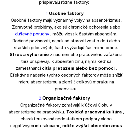
prispievajú rôzne faktory:
Osobné faktory
Osobné faktory majú významný vplyv na absentérizmus.
Zdravotné problémy, ako sú chronické ochorenia alebo
duševné poruchy
, môžu viesť k častým absenciám.
Rodinné povinnosti, napríklad starostlivosť o deti alebo
starších príbuzných, často vyžadujú čas mimo práce.
Stres a vyhorenie
z nadmerného pracovného zaťaženia
tiež prispievajú k absentériizmu, najmä keď sa
zamestnanci
cítia preťažení alebo bez pomoci
.
Efektívne riadenie týchto osobných faktorov môže znížiť
mieru absenterizmu a zlepšiť celkovú morálku na
pracovisku.
Organizačné faktory
Organizačné faktory zohrávajú kľúčovú úlohu v
absenterizme na pracovisku.
Toxická pracovná kultúra
,
charakterizovaná nedostatkom podpory alebo
negatívnymi interakciami ,
môže zvýšiť absentirizmus