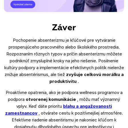
Záver
Pochopenie absenterizmu je kľúčové pre vytváranie
prosperujúceho pracovného alebo školského prostredia.
Rozpoznaním rôznych typov a príčin absenterizmu môžete
podniknúť zmysluplné kroky na jeho riešenie. Posilnenie
kultúry podpory a implementácie efektívnych politík nielenže
znižuje absentérismus, ale tiež
zvyšuje celkovú morálku a
produktivitu
.
Proaktívne opatrenia, ako je podpora wellness programov a
podpora
otvorenej komunikácie
, môžu mať významný
vplyv. Keď dáte prioritu
blahu a angažovanosti
zamestnancov
, otvárate cestu k pozitívnejšej atmosfére.
Efektívne riadenie absentirismu je nakoniec kľúčom k
dosiahnutiu dlhodobého úspechu pre jednotlivcov i