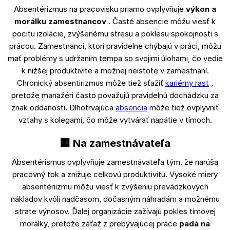
Absentérizmus na pracovisku priamo ovplyvňuje
výkon a
morálku zamestnancov
. Časté absencie môžu viesť k
pocitu izolácie, zvýšenému stresu a poklesu spokojnosti s
prácou. Zamestnanci, ktorí pravidelne chýbajú v práci, môžu
mať problémy s udržaním tempa so svojimi úlohami, čo vedie
k nižšej produktivite a možnej neistote v zamestnaní.
Chronický absentirizmus môže tiež sťažiť
kariérny rast
,
pretože manažéri často považujú pravidelnú dochádzku za
znak oddanosti. Dlhotrvajúca
absencia
môže tiež ovplyvniť
vzťahy s kolegami, čo môže vytvárať napätie v tímoch.
🏢 Na zamestnávateľa
Absentérismus ovplyvňuje zamestnávateľa tým, že narúša
pracovný tok a znižuje celkovú produktivitu. Vysoké miery
absentériizmu môžu viesť k zvýšeniu prevádzkových
nákladov kvôli nadčasom, dočasným náhradám a možnému
strate výnosov. Ďalej organizácie zažívajú pokles tímovej
morálky, pretože záťaž z prebývajúcej práce
padá na