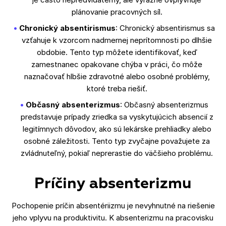
plánovanie pracovných síl.
Chronický absentirismus
: Chronický absentirismus sa
vzťahuje k vzorcom nadmernej neprítomnosti po dlhšie
obdobie. Tento typ môžete identifikovať, keď
zamestnanec opakovane chýba v práci, čo môže
naznačovať hlbšie zdravotné alebo osobné problémy,
ktoré treba riešiť.
Občasný absenterizmus
: Občasný absenterizmus
predstavuje prípady zriedka sa vyskytujúcich absencií z
legitímnych dôvodov, ako sú lekárske prehliadky alebo
osobné záležitosti. Tento typ zvyčajne považujete za
zvládnuteľný, pokiaľ neprerastie do väčšieho problému.
Príčiny absenterizmu
Pochopenie príčin absentériizmu je nevyhnutné na riešenie
jeho vplyvu na produktivitu. K absenterizmu na pracovisku