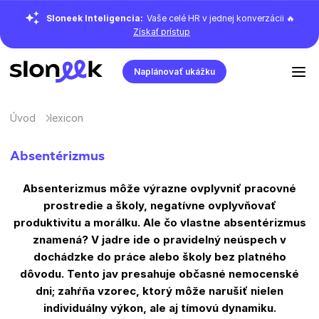
Sloneek Inteligencia:
Vaše celé HR v jednej konverzácii 🔥
Získať prístup
Naplánovať ukážku
Úvod
lexicon
Absentérizmus
Absenterizmus môže výrazne ovplyvniť pracovné
prostredie a školy, negatívne ovplyvňovať
produktivitu a morálku. Ale čo vlastne absentérizmus
znamená? V jadre ide o pravidelný neúspech v
dochádzke do práce alebo školy bez platného
dôvodu. Tento jav presahuje občasné nemocenské
dni; zahŕňa vzorec, ktorý môže narušiť nielen
individuálny výkon, ale aj tímovú dynamiku.