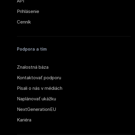
API
Prihlásenie
Cenník
Podpora a tím
Znalostná báza
Kontaktovať podporu
Písali o nás v médiách
Naplánovať ukážku
NextGenerationEU
Kariéra