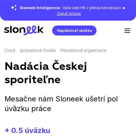
Sloneek Inteligencia:
Vaše celé HR v jednej konverzácii 🔥
Získať prístup
Naplánovať ukážku
Úvod
prípadové štúdie
Neziskové organizace
Nadácia Českej
sporiteľne
Mesačne nám Sloneek ušetrí pol
úväzku práce
+ 0.5 úväzku