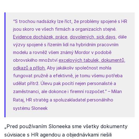
“S trochou nadsázky lze říct, že problémy spojené s HR
jsou skoro ve všech firmách a organizacích stejné.
Evidence docházek, práce,
dovolených, sick days,
dále
výzvy spojené s řízením lidí na hybridním pracovním
modelu a rovněž všem známý Mordor v podobě
obrovského množství
excelových tabulek, dokumentů,
odkazů a příloh.
Aby jakákoliv společnost mohla
fungovat pružně a efektivně, je tomu všemu potřeba
udělat přítrž. Úlevu pak pocítí nejen personalisté a
zaměstnanci, ale dokonce i firemní rozpočet.”
– Milan
Rataj, HR stratég a spoluzakladatel personálního
systému Sloneek
„Pred používaním Sloneeka sme všetky dokumenty
súvisiace s HR agendou a objednávkami riešili