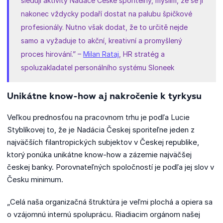
sleduji aktivity Nadace České spořitelny, myslím, že se jí
nakonec vždycky podaří dostat na palubu špičkové
profesionály. Nutno však dodat, že to určitě nejde
samo a vyžaduje to akční, kreativní a promyšlený
proces hirování.” –
Milan Rataj
, HR stratég a
spoluzakladatel personálního systému Sloneek
Unikátne know-how aj nakročenie k tyrkysu
Veľkou prednosťou na pracovnom trhu je podľa Lucie
Styblíkovej to, že je Nadácia Českej sporiteľne jeden z
najväčších filantropických subjektov v Českej republike,
ktorý ponúka unikátne know-how a zázemie najväčšej
českej banky. Porovnateľných spoločností je podľa jej slov v
Česku minimum.
„Celá naša organizačná štruktúra je veľmi plochá a opiera sa
o vzájomnú internú spoluprácu. Riadiacim orgánom našej