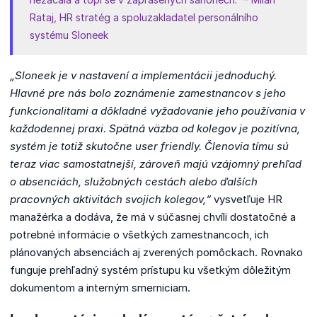
Rataj, HR stratég a spoluzakladatel personálního
systému Sloneek
„Sloneek je v nastavení a implementácii jednoduchý.
Hlavné pre nás bolo zoznámenie zamestnancov s jeho
funkcionalitami a dôkladné vyžadovanie jeho používania v
každodennej praxi. Spätná väzba od kolegov je pozitívna,
systém je totiž skutočne user friendly. Členovia tímu sú
teraz viac samostatnejší, zároveň majú vzájomný prehľad
o absenciách, služobných cestách alebo ďalších
pracovných aktivitách svojich kolegov,“
vysvetľuje HR
manažérka a dodáva, že má v súčasnej chvíli dostatočné a
potrebné informácie o všetkých zamestnancoch, ich
plánovaných absenciách aj zverených pomôckach. Rovnako
funguje prehľadný systém prístupu ku všetkým dôležitým
dokumentom a interným smerniciam.