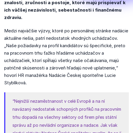
znalosti, zručnosti a postoje, ktoré majú prispievať k
ich väčšej nezávislosti, sebestačnosti i finančnému
zdraviu.
Medzi najväčšie výzvy, ktoré po personálnej stránke nadácie
aktuálne riešia, patrí nedostatok vhodných uchádzačov.
„Naše požiadavky na profil kandidátov sú špecifické, preto
na pracovnom trhu ťažko hľadáme uchádzačov a
uchádzačiek, ktorí spĺňajú všetky naše očakávania, majú
patričné ​​skúsenosti a zároveň hľadajú nové uplatnenie,“
hovorí HR manažérka Nadácie Českej sporiteľne Lucie
Styblíková.
“Nejnižší nezaměstnanost v celé Evropě a na ní
navázaný nedostatek schopných profíků na pracovním
trhu dopadá na všechny sektory od firem přes státní
správu až po nevládní organizace a nadace. Jak však