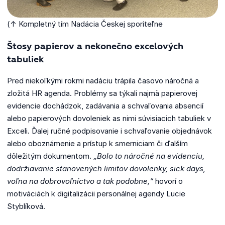
(↑ Kompletný tím Nadácia Českej sporiteľne
Štosy papierov a nekonečno excelových
tabuliek
Pred niekoľkými rokmi nadáciu trápila časovo náročná a
zložitá HR agenda. Problémy sa týkali najmä papierovej
evidencie dochádzok, zadávania a schvaľovania absencií
alebo papierových dovoleniek as nimi súvisiacich tabuliek v
Exceli. Ďalej ručné podpisovanie i schvaľovanie objednávok
alebo oboznámenie a prístup k smerniciam či ďalším
dôležitým dokumentom.
„Bolo to náročné na evidenciu,
dodržiavanie stanovených limitov dovolenky, sick days,
voľna na dobrovoľníctvo a tak podobne,“
hovorí o
motiváciách k digitalizácii personálnej agendy Lucie
Styblíková.