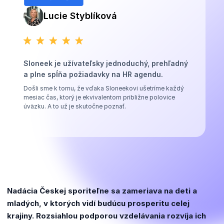
Lucie Styblíková
Sloneek je užívateľsky jednoduchý, prehľadný
a plne spĺňa požiadavky na HR agendu.
Došli sme k tomu, že vďaka Sloneekovi ušetríme každý
mesiac čas, ktorý je ekvivalentom približne polovice
úväzku. A to už je skutočne poznať.
Nadácia Českej sporiteľne sa zameriava na deti a
mladých, v ktorých vidí budúcu prosperitu celej
krajiny. Rozsiahlou podporou vzdelávania rozvíja ich