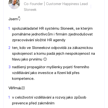
Co-founder | Customer Happiness Lead
Sloneek
Jsem👇
spoluzakladatel HR systému Sloneek, se kterým
pomáháme jednotlivcům i firmám zjednodušovat
zpracovávání složité HR agendy
ten, kdo ve Sloneekovi odpovídá za zákaznickou
spokojenost a komu padá jejich nespokojenost na
hlavu jako prvnímu 🙂
nadšený propagátor myšlenky pojetí firemního
vzdělávání jako investice a řízení lidí přes
kompetence.
Věřím🙏🏻
v celoživotní vzdělávání a rozvoj jako způsob
prevence před zakrněním