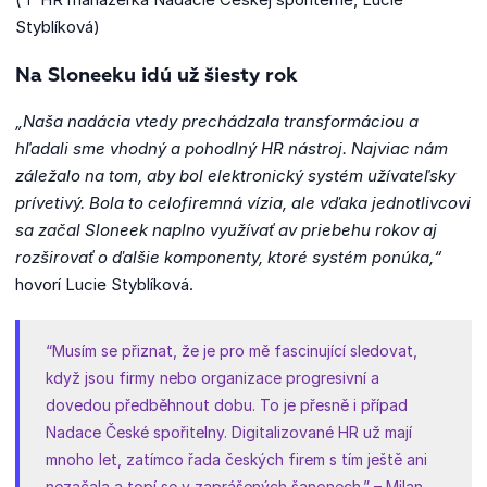
Styblíková)
Na Sloneeku idú už šiesty rok
„Naša nadácia vtedy prechádzala transformáciou a
hľadali sme vhodný a pohodlný HR nástroj. Najviac nám
záležalo na tom, aby bol elektronický systém užívateľsky
prívetivý. Bola to celofiremná vízia, ale vďaka jednotlivcovi
sa začal Sloneek naplno využívať av priebehu rokov aj
rozširovať o ďalšie komponenty, ktoré systém ponúka,“
hovorí Lucie Styblíková.
“Musím se přiznat, že je pro mě fascinující sledovat,
když jsou firmy nebo organizace progresivní a
dovedou předběhnout dobu. To je přesně i případ
Nadace České spořitelny. Digitalizované HR už mají
mnoho let, zatímco řada českých firem s tím ještě ani
nezačala a topí se v zaprášených šanonech.” – Milan