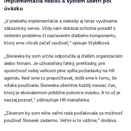
Implementácia nebolí a systém ušetrí pol
úväzku
„V priebehu implementácie a niekedy aj teraz využívame
zákaznícky servis. Vždy nám dokázal ochotne poradiť s
riešením problému či nastavením ďalšieho komponentu,
ktorý sme chceli začať využívať,“ opisuje Styblíková.
„Sloneeka by som určite odporučila aj ďalším organizáciám
alebo firmám. Je užívateľsky ľahký, prehľadný, pre
spoločnosť našej veľkosti plne spĺňa požiadavky na HR
agendu. Keď sme to prepočítavali, došli sme k tomu, že
vďaka používaniu Sloneeka ušetríme každý mesiac čas,
ktorý je ekvivalentom približne polovice úväzku. A to už je
naozaj poznať,“ zdôrazňuje HR manažérka.
„Záverom by som ešte veľmi rada poďakovala za možnosť
používať Sloneek zadarmo. Veľmi si to vážime,” dodáva.