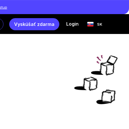
ístup
Login
Vyskúšať zdarma
SK
o