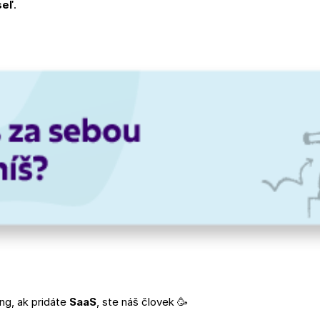
seľ
.
ng, ak pridáte
SaaS
, ste náš človek
🥳