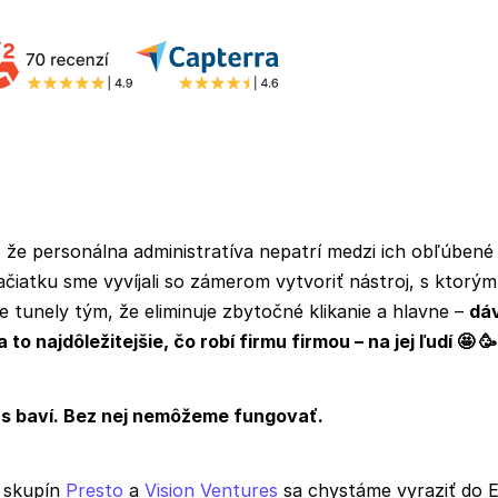
, že personálna administratíva nepatrí medzi ich obľúbené
čiatku sme vyvíjali so zámerom vytvoriť nástroj, s ktorý
e tunely tým, že eliminuje zbytočné klikanie a hlavne –
dá
to najdôležitejšie, čo robí firmu firmou – na jej ľudí 🤩 🥳
ás baví. Bez nej nemôžeme fungovať.
h skupín
Presto
a
Vision Ventures
sa chystáme vyraziť do 