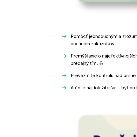
Pomôcť jednoduchým a zrozumi
budúcich zákazníkov.
Premýšľanie o najefektívnejších
predajný tím.
💪
Prevezmite kontrolu nad onlin
A čo je najdôležitejšie – byť p