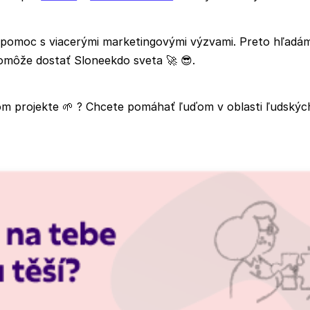
 pomoc s viacerými marketingovými výzvami. Preto hľad
pomôže dostať Sloneekdo sveta 🚀
😎
.
om projekte
🌱
? Chcete pomáhať ľuďom v oblasti ľudských