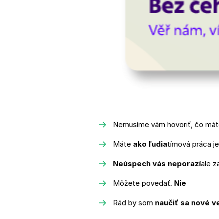
Nemusíme vám hovoriť, čo máte
Máte
ako ľudia
tímová práca j
Neúspech vás neporazí
ale z
Môžete povedať.
Nie
Rád by som
naučiť sa nové v