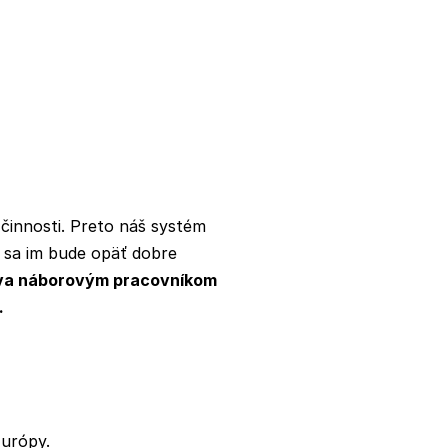
 činnosti. Preto náš systém
m sa im bude opäť dobre
va náborovým pracovníkom
.
Európy.