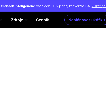
Sloneek Inteligencia:
Vaše celé HR v jednej konverzácii 🔥
Získať pr
Zdroje
Cenník
Naplánovať ukážku
Manažér digitálneh
marketingu