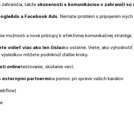
 zahraničia, takže
skúsenosti s komunikáciou v zahraničí sú
ogleAds a Facebook Ads
. Nemáte problém s pripojením iných
ie možnosti a nové prístupy k efektívnej komunikačnej stratégii.
e vidieť viac ako len čísla
ako ostatné. Viete, ako vyhodnotiť
 výsledkov môžete podniknúť ďalšie kroky.
sti online
testovanie, skúšanie vecí.
s externými partnermi
na pomoc pri správe vašich kanálov
Webflow)
te