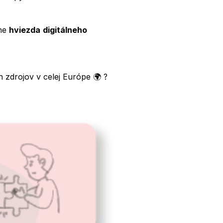
áme
hviezda
digitálneho
 zdrojov v celej Európe
🌍 ?