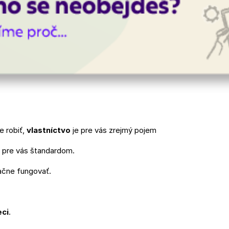
 robiť,
vlastníctvo
je pre vás zrejmý pojem
e pre vás štandardom.
ačne fungovať.
eci
.