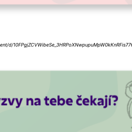
ument/d/10FPgjZCVWibeSe_3HRPoXNwpupuMpW0kKnRFis776