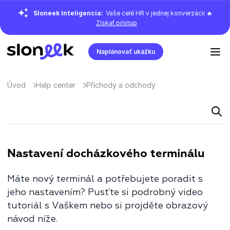
Sloneek Inteligencia:
Vaše celé HR v jednej konverzácii 🔥
Získať prístup
Naplánovať ukážku
Úvod
Help center
Příchody a odchody
Nastavení docházkového terminálu
Máte nový terminál a potřebujete poradit s
jeho nastavením? Pusťte si podrobný video
tutoriál s Vaškem nebo si projděte obrazový
návod níže.