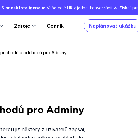
Sloneek Inteligencia:
Vaše celé HR v jednej konverzácii 🔥
Získať pr
Zdroje
Cenník
Naplánovať ukážku
 příchodů a odchodů pro Adminy
chodů pro Adminy
erou již některý z uživatelů zapsal,
dně v kalendáři celkový přehled) do