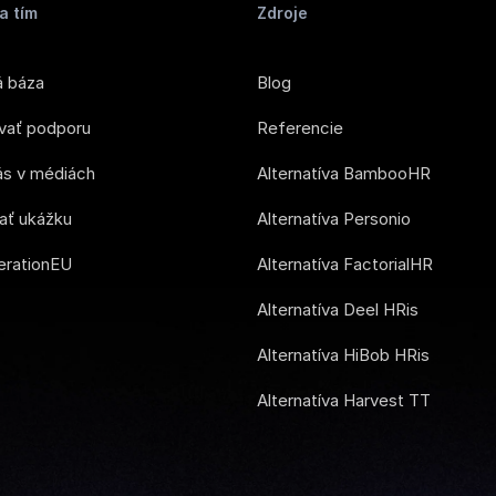
a tím
Zdroje
á báza
Blog
vať podporu
Referencie
nás v médiách
Alternatíva BambooHR
ať ukážku
Alternatíva Personio
rationEU
Alternatíva FactorialHR
Alternatíva Deel HRis
Alternatíva HiBob HRis
Alternatíva Harvest TT