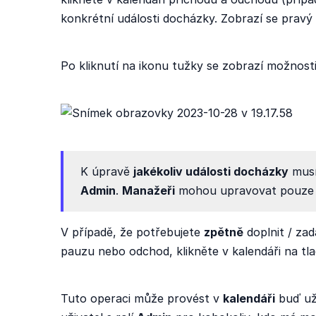
konkrétní události docházky. Zobrazí se pravý 
Po kliknutí na ikonu tužky se zobrazí možnost
K úpravě
jakékoliv události docházky
musí
Admin
.
Manažeři
mohou upravovat pouz
V případě, že potřebujete
zpětně
doplnit / za
pauzu nebo odchod, klikněte v kalendáři na tl
Tuto operaci může provést v
kalendáři
buď uži