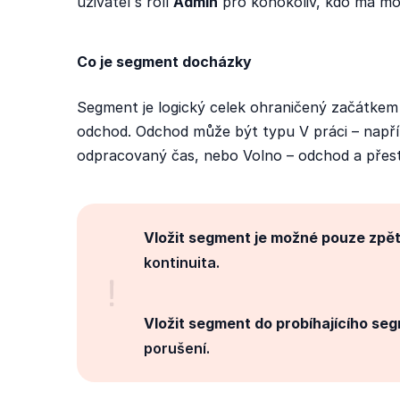
uživatel s rolí
Admin
pro kohokoliv, kdo má mo
Co je segment docházky
Segment je logický celek ohraničený začátkem
odchod. Odchod může být typu V práci – napřík
odpracovaný čas, nebo Volno – odchod a přest
Vložit segment je možné pouze zpě
kontinuita.
Vložit segment do probíhajícího se
porušení.