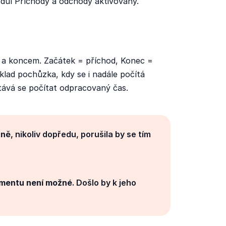
dul Příchody a odchody aktivovaný.
 a koncem. Začátek = příchod, Konec =
lad pochůzka, kdy se i nadále počítá
ává se počítat odpracovaný čas.
tně
, nikoliv dopředu, porušila by se tím
gmentu není možné
. Došlo by k jeho