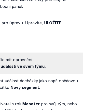
boční panel.
i pro úpravu. Upravíte,
ULOŽÍTE.
te mít oprávnění
e
události ve svém týmu.
dat událost docházky jako např. obědovou
ačítko
Nový segment
.
vatel s rolí
Manažer
pro svůj tým, nebo