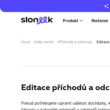
Produkt
Riešenie
Úvod
Help center
Příchody a odchody
Editace
Editace příchodů a od
Pokud potřebujete upravit událost docházky, kt
kliknete v kalendáři příchodů a odchodů (přípa