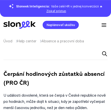
Sloneek Inteligencia:
Vaše celé HR v jednej konverzácii 🔥
Získať prístup
Naplánovať ukážku
Úvod
Help center
Absence a pracovní doba
Čerpání hodinových zůstatků absencí
(PRO ČR)
U události dovolené, která se čerpá v České republice nově
po hodinách, může dojít k situaci, kdy je zapotřebí vyčerpat
menší časovou jednotku, než je den nebo půlden.