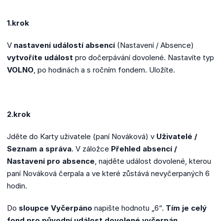
1.krok
V
nastavení událostí absencí
(Nastavení / Absence)
vytvoříte událost
pro dočerpávání dovolené. Nastavíte typ
VOLNO
, po hodinách a s ročním fondem. Uložíte.
2.krok
Jděte do Karty uživatele (paní Nováková) v
Uživatelé /
Seznam a správa
. V záložce
Přehled absencí /
Nastavení pro absence
, najděte událost dovolené, kterou
paní Nováková čerpala a ve které zůstává nevyčerpaných 6
hodin.
Do
sloupce Vyčerpáno
napište hodnotu „6“.
Tím je celý
fond pro původní událost dovolené vyčerpán
.