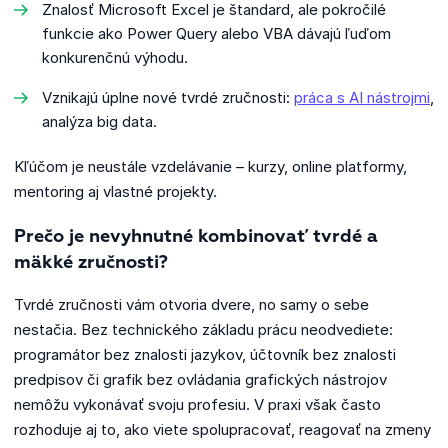
Znalosť Microsoft Excel je štandard, ale pokročilé
funkcie ako Power Query alebo VBA dávajú ľuďom
konkurenčnú výhodu.
Vznikajú úplne nové tvrdé zručnosti:
práca s AI nástrojmi
,
analýza big data.
Kľúčom je neustále vzdelávanie – kurzy, online platformy,
mentoring aj vlastné projekty.
Prečo je nevyhnutné kombinovať tvrdé a
mäkké zručnosti?
Tvrdé zručnosti vám otvoria dvere, no samy o sebe
nestačia. Bez technického základu prácu neodvediete:
programátor bez znalosti jazykov, účtovník bez znalosti
predpisov či grafik bez ovládania grafických nástrojov
nemôžu vykonávať svoju profesiu. V praxi však často
rozhoduje aj to, ako viete spolupracovať, reagovať na zmeny