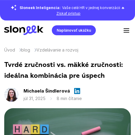
Sloneek Inteligencia:
Vaše celé HR v jednej konverzácii 🔥
Získať prístup
Naplánovať ukážku
Úvod
blog
Vzdelávanie a rozvoj
Tvrdé zručnosti vs. mäkké zručnosti:
ideálna kombinácia pre úspech
Michaela Šindlerová
júl 31, 2025
8 min čítanie