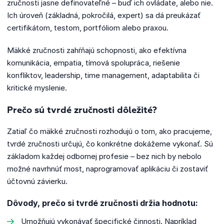
zručnosti jasne definovateľné – buď ich ovládate, alebo nie.
Ich úroveň (základná, pokročilá, expert) sa dá preukázať
certifikátom, testom, portfóliom alebo praxou.
Mäkké zručnosti zahŕňajú schopnosti, ako efektívna
komunikácia, empatia, tímová spolupráca, riešenie
konfliktov, leadership, time management, adaptabilita či
kritické myslenie.
Prečo sú tvrdé zručnosti dôležité?
Zatiaľ čo mäkké zručnosti rozhodujú o tom, ako pracujeme,
tvrdé zručnosti určujú, čo konkrétne dokážeme vykonať. Sú
základom každej odbornej profesie – bez nich by nebolo
možné navrhnúť most, naprogramovať aplikáciu či zostaviť
účtovnú závierku.
Dôvody, prečo si tvrdé zručnosti držia hodnotu:
Umožňujú vykonávať špecifické činnosti. Napríklad