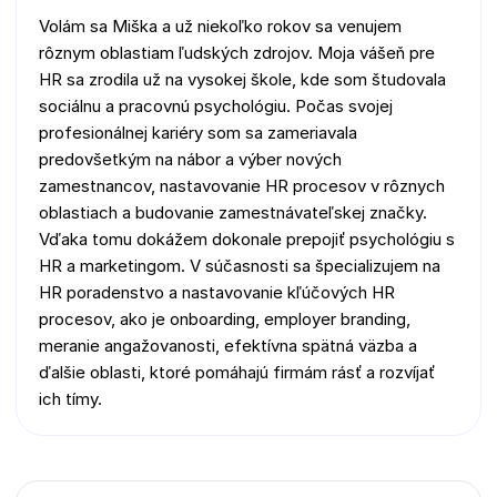
Volám sa Miška a už niekoľko rokov sa venujem
rôznym oblastiam ľudských zdrojov. Moja vášeň pre
HR sa zrodila už na vysokej škole, kde som študovala
sociálnu a pracovnú psychológiu. Počas svojej
profesionálnej kariéry som sa zameriavala
predovšetkým na nábor a výber nových
zamestnancov, nastavovanie HR procesov v rôznych
oblastiach a budovanie zamestnávateľskej značky.
Vďaka tomu dokážem dokonale prepojiť psychológiu s
HR a marketingom. V súčasnosti sa špecializujem na
HR poradenstvo a nastavovanie kľúčových HR
procesov, ako je onboarding, employer branding,
meranie angažovanosti, efektívna spätná väzba a
ďalšie oblasti, ktoré pomáhajú firmám rásť a rozvíjať
ich tímy.