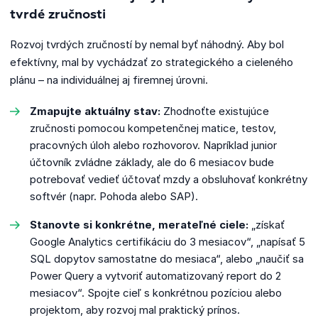
tvrdé zručnosti
Rozvoj tvrdých zručností by nemal byť náhodný. Aby bol
efektívny, mal by vychádzať zo strategického a cieleného
plánu – na individuálnej aj firemnej úrovni.
Zmapujte aktuálny stav:
Zhodnoťte existujúce
zručnosti pomocou kompetenčnej matice, testov,
pracovných úloh alebo rozhovorov. Napríklad junior
účtovník zvládne základy, ale do 6 mesiacov bude
potrebovať vedieť účtovať mzdy a obsluhovať konkrétny
softvér (napr. Pohoda alebo SAP).
Stanovte si konkrétne, merateľné ciele:
„získať
Google Analytics certifikáciu do 3 mesiacov“, „napísať 5
SQL dopytov samostatne do mesiaca“, alebo „naučiť sa
Power Query a vytvoriť automatizovaný report do 2
mesiacov“. Spojte cieľ s konkrétnou pozíciou alebo
projektom, aby rozvoj mal praktický prínos.