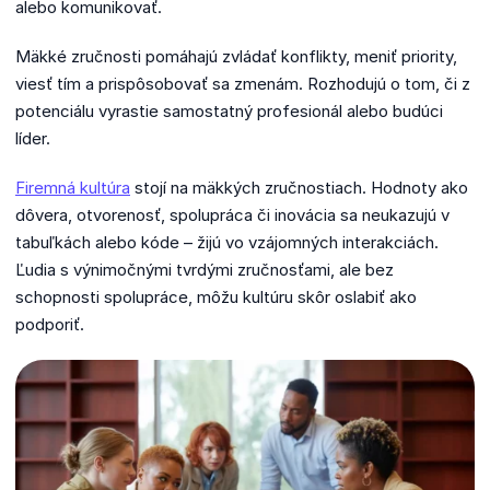
alebo komunikovať.
Mäkké zručnosti pomáhajú zvládať konflikty, meniť priority,
viesť tím a prispôsobovať sa zmenám. Rozhodujú o tom, či z
potenciálu vyrastie samostatný profesionál alebo budúci
líder.
Firemná kultúra
stojí na mäkkých zručnostiach. Hodnoty ako
dôvera, otvorenosť, spolupráca či inovácia sa neukazujú v
tabuľkách alebo kóde – žijú vo vzájomných interakciách.
Ľudia s výnimočnými tvrdými zručnosťami, ale bez
schopnosti spolupráce, môžu kultúru skôr oslabiť ako
podporiť.