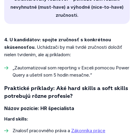
nevyhnutné (must-have) a výhodné (nice-to-have)
zručnosti.
4. U kandidátov: spojte zručnosť s konkrétnou
skúsenosťou.
Uchádzači by mali tvrdé zručnosti doložiť
nielen tvrdením, ale aj príkladom:
„Zautomatizoval som reporting v Exceli pomocou Power
Query a ušetril som 5 hodín mesačne.“
Praktické príklady: Aké hard skills a soft skills
potrebujú rôzne profesie?
Názov pozície: HR špecialista
Hard skills:
Znalosť pracovného práva a
Zákonníka práce