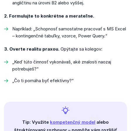
angličtinu na úrovni B2 alebo vyššej.
2. Formulujte to konkrétne a merateľne.
Napríklad: „Schopnosť samostatne pracovať s MS Excel
– kontingenčné tabuľky, vzorce, Power Query.“
3. Overte realitu praxou.
Opýtajte sa kolegov:
„Keď túto činnosť vykonávaš, aké znalosti naozaj
potrebuješ?“
„Čo ti pomáha byť efektívny?“
Tip: Využite
kompetenčný model
alebo
štruktúrovaný rozhovor – pomôže vám rozlíšiť