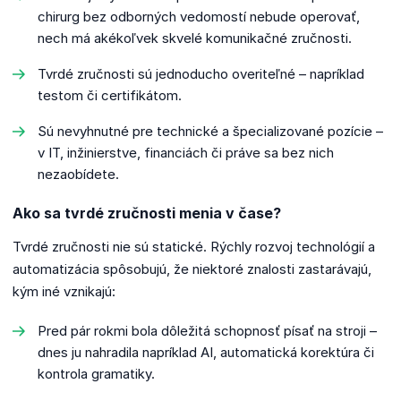
chirurg bez odborných vedomostí nebude operovať,
nech má akékoľvek skvelé komunikačné zručnosti.
Tvrdé zručnosti sú jednoducho overiteľné – napríklad
testom či certifikátom.
Sú nevyhnutné pre technické a špecializované pozície –
v IT, inžinierstve, financiách či práve sa bez nich
nezaobídete.
Ako sa tvrdé zručnosti menia v čase?
Tvrdé zručnosti nie sú statické. Rýchly rozvoj technológií a
automatizácia spôsobujú, že niektoré znalosti zastarávajú,
kým iné vznikajú:
Pred pár rokmi bola dôležitá schopnosť písať na stroji –
dnes ju nahradila napríklad AI, automatická korektúra či
kontrola gramatiky.