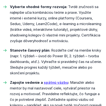
Vyberte vhodné formy rozvoja:
Tvrdé zručnosti sa
najlepšie učia kombináciou teórie a praxe. Využite
interné i externé kurzy, online platformy (Coursera,
Seduo, Udemy, Learn2Code), e-learning a microlearning
(krátke videá, interaktívne tutoriály), projektové úlohy,
shadowing kolegov či vlastné mini projekty. Certifikácia
zvyšuje dôveryhodnosť a motiváciu.
Stanovte časový plán:
Rozdeľte cieľ na menšie kroky
(napr. 1. týždeň – úvod do Power BI, 2. týždeň – tvorba
dashboardu, atď.). Vyhraďte si pravidelný čas na učenie.
Sledujte progres každý týždeň, mesačne alebo po
skončení projektu.
Zapojte vedenie a
spätnú väzbu
:
Manažér alebo
mentor by mal nastavovať ciele, vytvárať priestor na
rozvoj a motivovať. Pravidelne reflektujte, čo funguje a
čo je potrebné zlepšiť. Zohľadnite spätnú väzbu od
kolegov – napríklad, ako sa nové tvrdé zručnosti prejavili