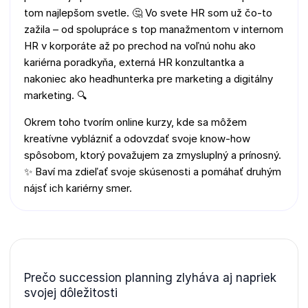
tom najlepšom svetle. 🤔 Vo svete HR som už čo-to
zažila – od spolupráce s top manažmentom v internom
HR v korporáte až po prechod na voľnú nohu ako
kariérna poradkyňa, externá HR konzultantka a
nakoniec ako headhunterka pre marketing a digitálny
marketing. 🔍
Okrem toho tvorím online kurzy, kde sa môžem
kreatívne vyblázniť a odovzdať svoje know-how
spôsobom, ktorý považujem za zmysluplný a prínosný.
✨ Baví ma zdieľať svoje skúsenosti a pomáhať druhým
nájsť ich kariérny smer.
Prečo succession planning zlyháva aj napriek
svojej dôležitosti