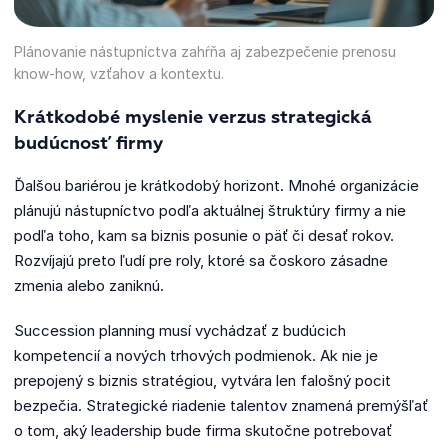
Plánovanie nástupníctva zahŕňa aj zabezpečenie prenosu
know-how, vzťahov a kontextu.
Krátkodobé myslenie verzus strategická
budúcnosť firmy
Ďalšou bariérou je krátkodobý horizont. Mnohé organizácie
plánujú nástupníctvo podľa aktuálnej štruktúry firmy a nie
podľa toho, kam sa biznis posunie o päť či desať rokov.
Rozvíjajú preto ľudí pre roly, ktoré sa čoskoro zásadne
zmenia alebo zaniknú.
Succession planning musí vychádzať z budúcich
kompetencií a nových trhových podmienok. Ak nie je
prepojený s biznis stratégiou, vytvára len falošný pocit
bezpečia. Strategické riadenie talentov znamená premýšľať
o tom, aký leadership bude firma skutočne potrebovať