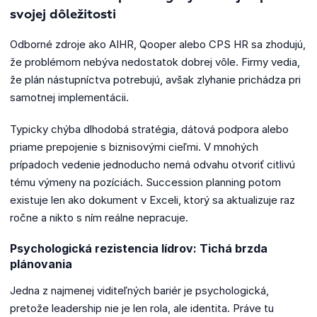
svojej dôležitosti
Odborné zdroje ako AIHR, Qooper alebo CPS HR sa zhodujú,
že problémom nebýva nedostatok dobrej vôle. Firmy vedia,
že plán nástupníctva potrebujú, avšak zlyhanie prichádza pri
samotnej implementácii.
Typicky chýba dlhodobá stratégia, dátová podpora alebo
priame prepojenie s biznisovými cieľmi. V mnohých
prípadoch vedenie jednoducho nemá odvahu otvoriť citlivú
tému výmeny na pozíciách. Succession planning potom
existuje len ako dokument v Exceli, ktorý sa aktualizuje raz
ročne a nikto s ním reálne nepracuje.
Psychologická rezistencia lídrov: Tichá brzda
plánovania
Jedna z najmenej viditeľných bariér je psychologická,
pretože leadership nie je len rola, ale identita. Práve tu