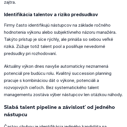
zajtra.
Identifikácia talentov a riziko predsudkov
Firmy často identifikujú nástupcov na základe ročného
hodnotenia výkonu alebo subjektívneho názoru manažéra.
Takýto prístup je síce rýchly, ale prináša so sebou veľké
riziká. Zúžuje totiž talent pool a posilňuje nevedomé
predsudky pri rozhodovaní.
Aktuálny výkon dnes navyše automaticky neznamená
potenciál pre budúcu rolu. Kvalitný succession planning
pracuje s kombináciou dát o výkone, potenciáli a
rozvojových cieľoch. Bez systematického talent
managementu zostáva výber nástupcov len otázkou náhody.
Slabá talent pipeline a závislosť od jedného
nástupcu
Častou chybou je identifikácia jediného kandidáta na