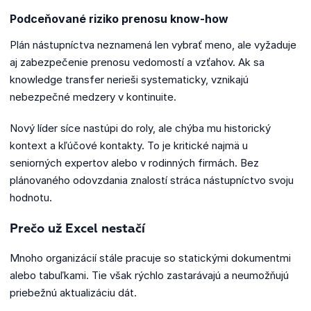
Podceňované riziko prenosu know-how
Plán nástupníctva neznamená len vybrať meno, ale vyžaduje
aj zabezpečenie prenosu vedomostí a vzťahov. Ak sa
knowledge transfer nerieši systematicky, vznikajú
nebezpečné medzery v kontinuite.
Nový líder síce nastúpi do roly, ale chýba mu historický
kontext a kľúčové kontakty. To je kritické najmä u
seniorných expertov alebo v rodinných firmách. Bez
plánovaného odovzdania znalostí stráca nástupníctvo svoju
hodnotu.
Prečo už Excel nestačí
Mnoho organizácií stále pracuje so statickými dokumentmi
alebo tabuľkami. Tie však rýchlo zastarávajú a neumožňujú
priebežnú aktualizáciu dát.