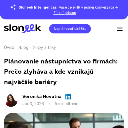
Sloneek Inteligencia:
Vaše celé HR v jednej konverzácii 🔥
Získať prístup
Naplánovať ukážku
Úvod
blog
Tipy a triky
Plánovanie nástupníctva vo firmách:
Prečo zlyháva a kde vznikajú
najväčšie bariéry
Veronika Novotná
apr 3, 2026
5 min čítanie