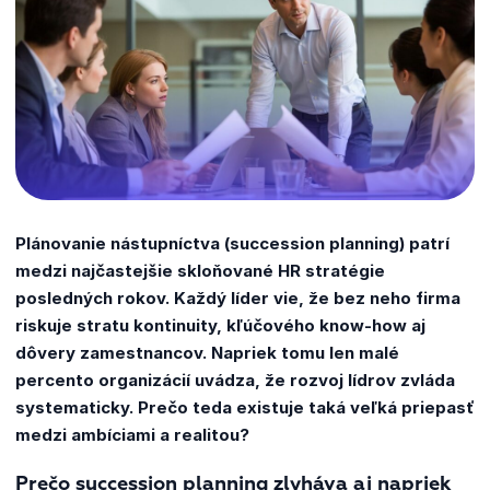
Plánovanie nástupníctva (succession planning) patrí
medzi najčastejšie skloňované HR stratégie
posledných rokov. Každý líder vie, že bez neho firma
riskuje stratu kontinuity, kľúčového know-how aj
dôvery zamestnancov. Napriek tomu len malé
percento organizácií uvádza, že rozvoj lídrov zvláda
systematicky. Prečo teda existuje taká veľká priepasť
medzi ambíciami a realitou?
Prečo succession planning zlyháva aj napriek