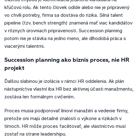
kľúčovú rolu. Ak tento človek odíde alebo nie je pripravený
vo chvíli potreby, firma sa dostáva do rizika. Silná talent
pipeline (tzv. bench strength) znamená mať viac kandidátov
v rôznych úrovniach pripravenosti. Succession planning
potom nie je stávka na jedno meno, ale dlhodobá práca s
viacerými talentmi.
Succession planning ako biznis proces, nie HR
projekt
Ďalšou slabinou je izolácia v rámci HR oddelenia. Ak plán
nástupníctva vlastní iba HR bez aktívnej účasti manažmentu,
zostáva len formálnym cvičením.
Proces musia podporovať línioví manažéri a vedenie firmy,
pretože oni majú detailné znalosti o výkone a rizikách v
tímoch. HR môže proces facilitovať, ale vlastníctvo musí
zostať na strane leadershipu.