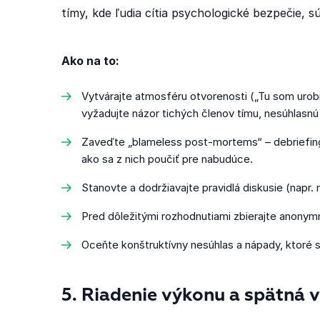
tímy, kde ľudia cítia psychologické bezpečie, sú
Ako na to:
Vytvárajte atmosféru otvorenosti („Tu som urobi
vyžadujte názor tichých členov tímu, nesúhlasnú
Zaveďte „blameless post-mortems“ – debriefingy
ako sa z nich poučiť pre nabudúce.
Stanovte a dodržiavajte pravidlá diskusie (napr. 
Pred dôležitými rozhodnutiami zbierajte anonym
Oceňte konštruktívny nesúhlas a nápady, ktoré 
5. Riadenie výkonu a spätná 