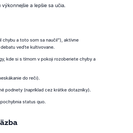
 výkonnejšie a lepšie sa učia.
l chybu a toto som sa naučil“), aktívne
 debatu veďte kultivovane.
, kde si s tímom v pokoji rozoberiete chyby a
neskákanie do reči).
né podnety (napríklad cez krátke dotazníky).
spochybnia status quo.
väzba