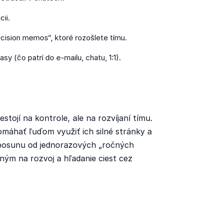
ii.
ision memos“, ktoré rozošlete tímu.
y (čo patrí do e-mailu, chatu, 1:1).
ojí na kontrole, ale na rozvíjaní tímu.
omáhať ľuďom využiť ich silné stránky a
nd posunu od jednorazových „ročných
ým na rozvoj a hľadanie ciest cez