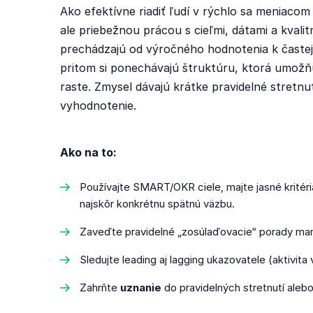
Ako efektívne riadiť ľudí v rýchlo sa meniacom
ale priebežnou prácou s cieľmi, dátami a kvali
prechádzajú od výročného hodnotenia k časte
pritom si ponechávajú štruktúru, ktorá umož
raste. Zmysel dávajú krátke pravidelné stretn
vyhodnotenie.
Ako na to:
Používajte SMART/OKR ciele, majte jasné kritéri
najskôr konkrétnu spätnú väzbu.
Zaveďte pravidelné „zosúlaďovacie“ porady man
Sledujte leading aj lagging ukazovatele (aktivi
Zahrňte
uznanie
do pravidelných stretnutí alebo