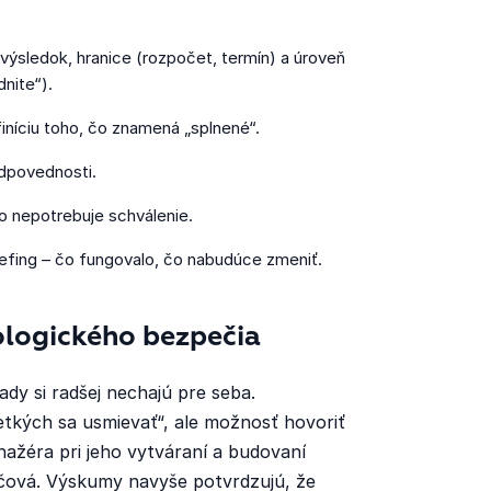
výsledok, hranice (rozpočet, termín) a úroveň
dnite“).
finíciu toho, čo znamená „splnené“.
odpovednosti.
o nepotrebuje schválenie.
iefing – čo fungovalo, čo nabudúce zmeniť.
ologického bezpečia
ady si radšej nechajú pre seba.
tkých sa usmievať“, ale možnosť hovoriť
nažéra pri jeho vytváraní a budovaní
ľúčová. Výskumy navyše potvrdzujú, že