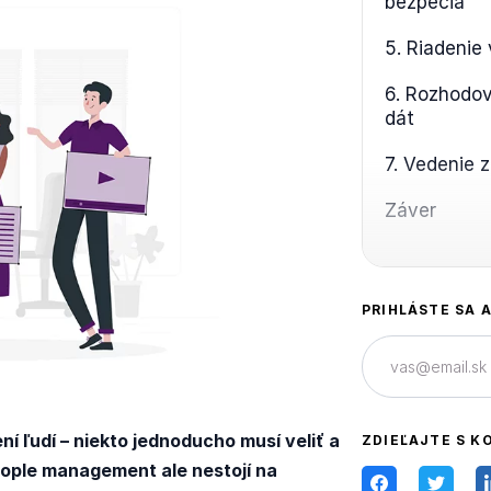
bezpečia
5. Riadenie
6. Rozhodova
dát
7. Vedenie 
Záver
PRIHLÁSTE SA 
í ľudí – niekto jednoducho musí veliť a
ZDIEĽAJTE S K
eople management ale nestojí na