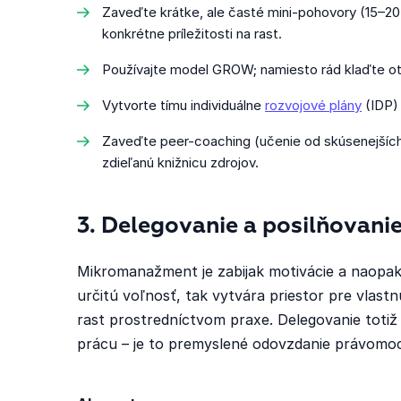
Zaveďte krátke, ale časté mini-pohovory (15–20 m
konkrétne príležitosti na rast.
Používajte model GROW; namiesto rád klaďte otá
Vytvorte tímu individuálne
rozvojové plány
(IDP) 
Zaveďte peer-coaching (učenie od skúsenejších
zdieľanú knižnicu zdrojov.
3. Delegovanie a posilňovani
Mikromanažment je zabijak motivácie a naopak
určitú voľnosť, tak vytvára priestor pre vlast
rast prostredníctvom praxe. Delegovanie totiž 
prácu – je to premyslené odovzdanie právomoc