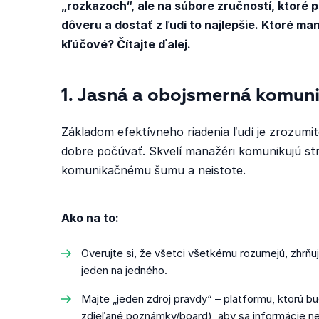
„rozkazoch“, ale na súbore zručností, ktoré
dôveru a dostať z ľudí to najlepšie. Ktoré m
kľúčové? Čítajte ďalej.
1. Jasná a obojsmerná komun
Základom efektívneho riadenia ľudí je zrozumi
dobre počúvať. Skvelí manažéri komunikujú str
komunikačnému šumu a neistote.
Ako na to:
Overujte si, že všetci všetkému rozumejú, zhrňuj
jeden na jedného.
Majte „jeden zdroj pravdy“ – platformu, ktorú bu
zdieľané poznámky/board), aby sa informácie ne