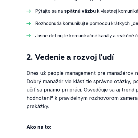
Pýtajte sa na
spätnú väzbu
k vlastnej komunikác
Rozhodnutia komunikujte pomocou krátkych „dec
Jasne definujte komunikačné kanály a reakčné čas
2. Vedenie a rozvoj ľudí
Dnes už people management pre manažérov nest
Dobrý manažér vie klásť tie správne otázky, p
učiť sa priamo pri práci. Osvedčuje sa aj tre
hodnotení“ k pravidelným rozhovorom zameran
prekážky.
Ako na to: