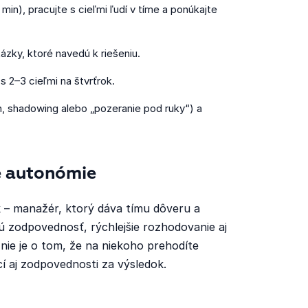
in), pracujte s cieľmi ľudí v tíme a ponúkajte
zky, ktoré navedú k riešeniu.
s 2–3 cieľmi na štvrťrok.
, shadowing alebo „pozeranie pod ruky“) a
e autonómie
 – manažér, ktorý dáva tímu dôveru a
nú zodpovednosť, rýchlejšie rozhodovanie aj
nie je o tom, že na niekoho prehodíte
í aj zodpovednosti za výsledok.