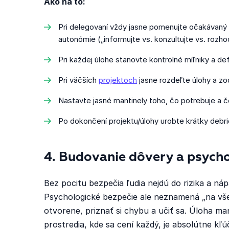
Ako na to:
Pri delegovaní vždy jasne pomenujte očakávaný 
autonómie („informujte vs. konzultujte vs. rozho
Pri každej úlohe stanovte kontrolné míľniky a de
Pri väčších
projektoch
jasne rozdeľte úlohy a z
Nastavte jasné mantinely toho, čo potrebuje a č
Po dokončení projektu/úlohy urobte krátky debr
4. Budovanie dôvery a psych
Bez pocitu bezpečia ľudia nejdú do rizika a náp
Psychologické bezpečie ale neznamená „na vše
otvorene, priznať si chybu a učiť sa. Úloha ma
prostredia, kde sa cení každý, je absolútne k