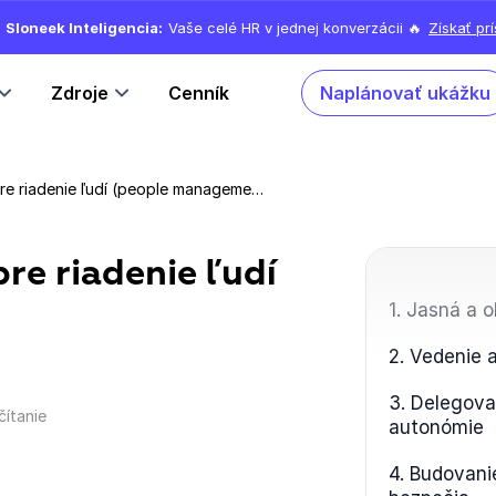
Sloneek Inteligencia:
Vaše celé HR v jednej konverzácii 🔥
Získať pr
Zdroje
Cenník
Naplánovať ukážku
7 kľúčových zručností pre riadenie ľudí (people management)
re riadenie ľudí
1. Jasná a 
2. Vedenie a
3. Delegova
čítanie
autonómie
4. Budovani