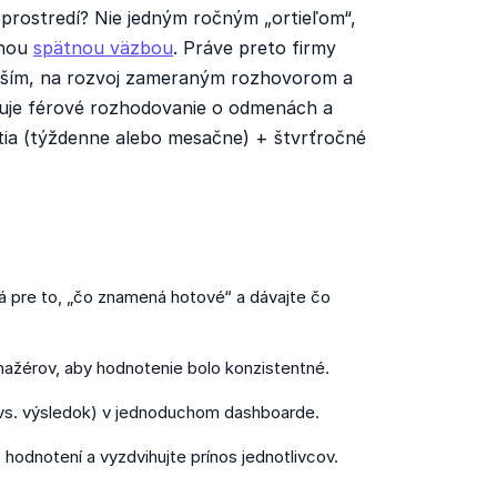
 prostredí? Nie jedným ročným „ortieľom“,
tnou
spätnou väzbou
. Práve preto firmy
jším, na rozvoj zameraným rozhovorom a
ňuje férové rozhodovanie o odmenách a
utia (týždenne alebo mesačne) + štvrťročné
á pre to, „čo znamená hotové“ a dávajte čo
ažérov, aby hodnotenie bolo konzistentné.
ta vs. výsledok) v jednoduchom dashboarde.
 hodnotení a vyzdvihujte prínos jednotlivcov.