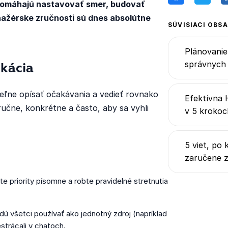
 pomáhajú nastavovať smer, budovať
anažérske zručnosti sú dnes absolútne
SÚVISIACI OBS
Plánovanie
správnych 
ikácia
teľne opísať očakávania a vedieť rovnako
Efektívna 
učne, konkrétne a často, aby sa vyhli
v 5 krokoc
5 viet, po
zaručene 
te priority písomne a robte pravidelné stretnutia
dú všetci používať ako jednotný zdroj (napríklad
strácali v chatoch.