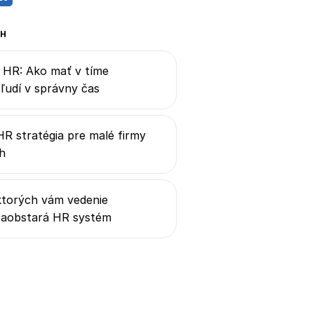
AH
 HR: Ako mať v tíme
ľudí v správny čas
HR stratégia pre malé firmy
h
 ktorých vám vedenie
zaobstará HR systém