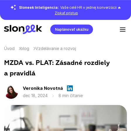
Sloneek Inteligencia:
Vaše celé HR v jednej konverzácii 🔥
Získať prístup
Naplánovať ukážku
Úvod
blog
Vzdelávanie a rozvoj
MZDA vs. PLAT: Zásadné rozdiely
a pravidlá
Veronika Novotná
dec 18, 2024
8 min čítanie