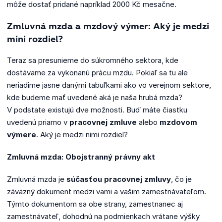
môže dostať pridané napríklad 2000 Kč mesačne.
Zmluvná mzda a mzdový výmer: Aký je medzi
mini rozdiel?
Teraz sa presunieme do súkromného sektora, kde
dostávame za vykonanú prácu mzdu. Pokiaľ sa tu ale
neriadime jasne danými tabuľkami ako vo verejnom sektore,
kde budeme mať uvedené aká je naša hrubá mzda?
V podstate existujú dve možnosti. Buď máte čiastku
uvedenú priamo v
pracovnej zmluve
alebo
mzdovom
výmere
. Aký je medzi nimi rozdiel?
Zmluvná mzda: Obojstranný právny akt
Zmluvná mzda je
súčasťou pracovnej zmluvy
, čo je
záväzný dokument medzi vami a vašim zamestnávateľom.
Týmto dokumentom sa obe strany, zamestnanec aj
zamestnávateľ, dohodnú na podmienkach vrátane výšky