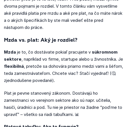
dvoma pojmami je rozdiel. V tomto článku vám vysvetlíme
aké pravidlá platia pre mzdu a aké pre plat, na čo máte nárok
a o akých špecifikách by ste mali vedieť ešte pred
nástupom do práce.
Mzda vs. plat: Aký je rozdiel?
Mzda
je to, čo dostávate pokiaľ pracujete v
súkromnom
sektore
, napríklad vo firme, startupe alebo u živnostníka. Je
flexibilná
, pretože sa dohovára priamo medzi vami a šéfom,
teda zamestnávateľom. Chcete viac? Stačí vyjednať! (🤔
zjednodušene povedané).
Plat je pevne stanovený zákonom. Dostávajú ho
zamestnanci vo verejnom sektore ako sú napr. učitelia,
hasiči, úradníci a pod. Tu nie je priestor na žiadne “poďme to
upraviť” – všetko sa riadi tabuľkami. 📊
Platové tabuľky: Ako to funguje?