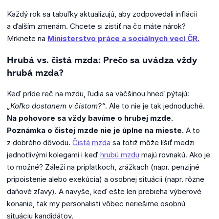
Každý rok sa tabuľky aktualizujú, aby zodpovedali inflácii
a ďalším zmenám. Chcete si zistiť na čo máte nárok?
Mrknete na
Ministerstvo práce a sociálnych vecí ČR.
Hrubá vs. čistá mzda: Prečo sa uvádza vždy
hrubá mzda?
Keď príde reč na mzdu, ľudia sa väčšinou hneď pýtajú:
„Koľko dostanem v čistom?“
. Ale to nie je tak jednoduché.
Na pohovore sa vždy bavíme o hrubej mzde.
Poznámka o čistej mzde nie je úplne na mieste.
A to
z dobrého dôvodu.
Čistá mzda
sa totiž môže líšiť medzi
jednotlivými kolegami i keď
hrubú mzdu
majú rovnakú. Ako je
to možné? Záleží na príplatkoch, zrážkach (napr. penzijné
pripoistenie alebo exekúcia) a osobnej situácii (napr. rôzne
daňové zľavy). A navyše, keď ešte len prebieha výberové
konanie, tak my personalisti vôbec neriešime osobnú
situáciu kandidátov.