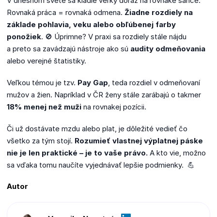
V dnešnom svete sa kladie veľký dôraz na rovnaké šance.
Rovnaká práca = rovnaká odmena.
Žiadne rozdiely na
základe pohlavia, veku alebo obľúbenej farby
ponožiek
. 🚫 Úprimne? V praxi sa rozdiely stále nájdu
a preto sa zavádzajú nástroje ako sú
audity odmeňovania
alebo verejné štatistiky.
Veľkou témou je tzv.
Pay Gap
, teda rozdiel v odmeňovaní
mužov a žien. Napríklad v ČR ženy stále zarábajú o takmer
18% menej než muži
na rovnakej pozícii.
Či už dostávate mzdu alebo plat, je dôležité vedieť čo
všetko za tým stojí.
Rozumieť vlastnej výplatnej páske
nie je len praktické – je to vaše právo.
A kto vie, možno
sa vďaka tomu naučíte vyjednávať lepšie podmienky. 💪
Autor