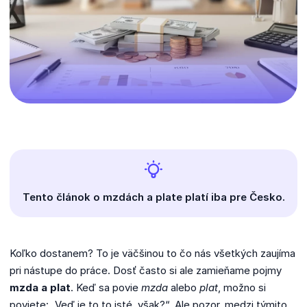
Tento článok o mzdách a plate platí iba pre Česko.
Koľko dostanem? To je väčšinou to čo nás všetkých zaujíma
pri nástupe do práce. Dosť často si ale zamieňame pojmy
mzda a plat
. Keď sa povie
mzda
alebo
plat
, možno si
poviete: „Veď je to to isté, však?“. Ale pozor, medzi týmito