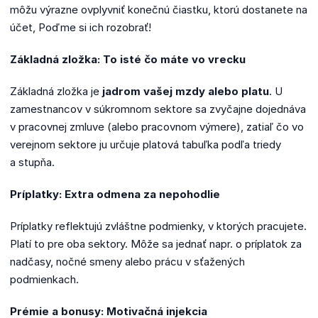
môžu výrazne ovplyvniť konečnú čiastku, ktorú dostanete na
účet, Poďme si ich rozobrať!
Základná zložka: To isté čo máte vo vrecku
Základná zložka je
jadrom vašej mzdy alebo platu
. U
zamestnancov v súkromnom sektore sa zvyčajne dojednáva
v pracovnej zmluve (alebo pracovnom výmere), zatiaľ čo vo
verejnom sektore ju určuje platová tabuľka podľa triedy
a stupňa.
Príplatky: Extra odmena za nepohodlie
Príplatky reflektujú zvláštne podmienky, v ktorých pracujete.
Platí to pre oba sektory. Môže sa jednať napr. o príplatok za
nadčasy, nočné smeny alebo prácu v sťažených
podmienkach.
Prémie a bonusy: Motivačná injekcia