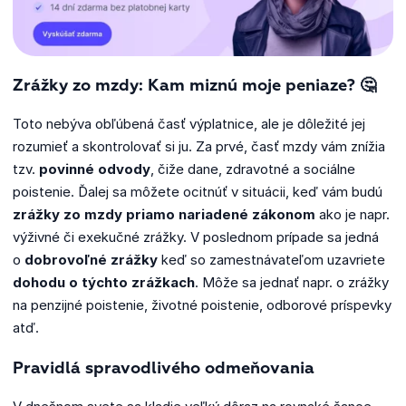
Zrážky zo mzdy: Kam miznú moje peniaze?
🤔
Toto nebýva obľúbená časť výplatnice, ale je dôležité jej
rozumieť a skontrolovať si ju. Za prvé, časť mzdy vám znížia
tzv.
povinné odvody
, čiže dane, zdravotné a sociálne
poistenie. Ďalej sa môžete ocitnúť v situácii, keď vám budú
zrážky zo mzdy priamo nariadené zákonom
ako je napr.
výživné či exekučné zrážky. V poslednom prípade sa jedná
o
dobrovoľné zrážky
keď so zamestnávateľom uzavriete
dohodu o týchto zrážkach
. Môže sa jednať napr. o zrážky
na penzijné poistenie, životné poistenie, odborové príspevky
atď.
Pravidlá spravodlivého odmeňovania