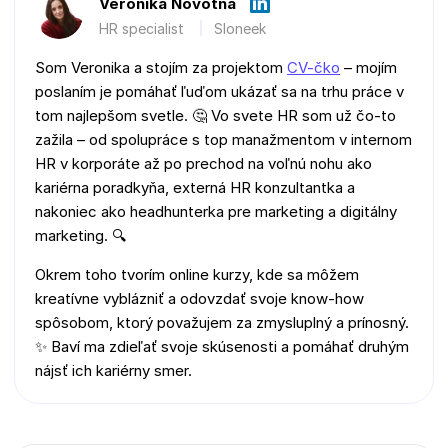
Veronika Novotná
HR specialist
Sloneek
Som Veronika a stojím za projektom
CV-čko
– mojím
poslaním je pomáhať ľuďom ukázať sa na trhu práce v
tom najlepšom svetle. 🤔 Vo svete HR som už čo-to
zažila – od spolupráce s top manažmentom v internom
HR v korporáte až po prechod na voľnú nohu ako
kariérna poradkyňa, externá HR konzultantka a
nakoniec ako headhunterka pre marketing a digitálny
marketing. 🔍
Okrem toho tvorím online kurzy, kde sa môžem
kreatívne vyblázniť a odovzdať svoje know-how
spôsobom, ktorý považujem za zmysluplný a prínosný.
✨ Baví ma zdieľať svoje skúsenosti a pomáhať druhým
nájsť ich kariérny smer.