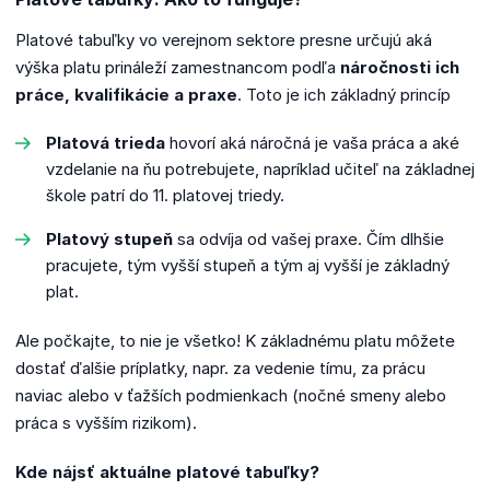
Platové tabuľky vo verejnom sektore presne určujú aká
výška platu prináleží zamestnancom podľa
náročnosti ich
práce, kvalifikácie a praxe
. Toto je ich základný princíp
Platová trieda
hovorí aká náročná je vaša práca a aké
vzdelanie na ňu potrebujete, napríklad učiteľ na základnej
škole patrí do 11. platovej triedy.
Platový stupeň
sa odvíja od vašej praxe. Čím dlhšie
pracujete, tým vyšší stupeň a tým aj vyšší je základný
plat.
Ale počkajte, to nie je všetko! K základnému platu môžete
dostať ďalšie príplatky, napr. za vedenie tímu, za prácu
naviac alebo v ťažších podmienkach (nočné smeny alebo
práca s vyšším rizikom).
Kde nájsť aktuálne platové tabuľky?