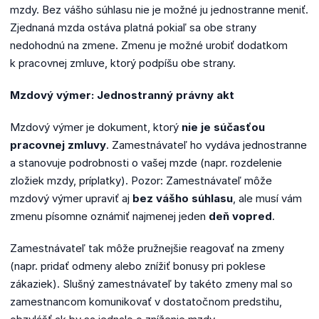
mzdy. Bez vášho súhlasu nie je možné ju jednostranne meniť.
Zjednaná mzda ostáva platná pokiaľ sa obe strany
nedohodnú na zmene. Zmenu je možné urobiť dodatkom
k pracovnej zmluve, ktorý podpíšu obe strany.
Mzdový výmer: Jednostranný právny akt
Mzdový výmer je dokument, ktorý
nie je súčasťou
pracovnej zmluvy
. Zamestnávateľ ho vydáva jednostranne
a stanovuje podrobnosti o vašej mzde (napr. rozdelenie
zložiek mzdy, príplatky). Pozor: Zamestnávateľ môže
mzdový výmer upraviť aj
bez vášho súhlasu
, ale musí vám
zmenu písomne oznámiť najmenej jeden
deň vopred
.
Zamestnávateľ tak môže pružnejšie reagovať na zmeny
(napr. pridať odmeny alebo znížiť bonusy pri poklese
zákaziek). Slušný zamestnávateľ by takéto zmeny mal so
zamestnancom komunikovať v dostatočnom predstihu,