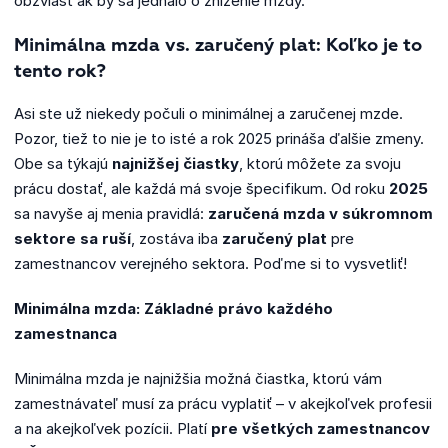
obzvlášť ak by sa jednalo o zníženie mzdy.
Minimálna mzda vs. zaručený plat: Koľko je to
tento rok?
Asi ste už niekedy počuli o minimálnej a zaručenej mzde.
Pozor, tiež to nie je to isté a rok 2025 prináša ďalšie zmeny.
Obe sa týkajú
najnižšej čiastky
, ktorú môžete za svoju
prácu dostať, ale každá má svoje špecifikum. Od roku
2025
sa navyše aj menia pravidlá:
zaručená mzda v súkromnom
sektore sa ruší
, zostáva iba
zaručený plat
pre
zamestnancov verejného sektora. Poďme si to vysvetliť!
Minimálna mzda: Základné právo každého
zamestnanca
Minimálna mzda je najnižšia možná čiastka, ktorú vám
zamestnávateľ musí za prácu vyplatiť – v akejkoľvek profesii
a na akejkoľvek pozícii. Platí
pre všetkých zamestnancov