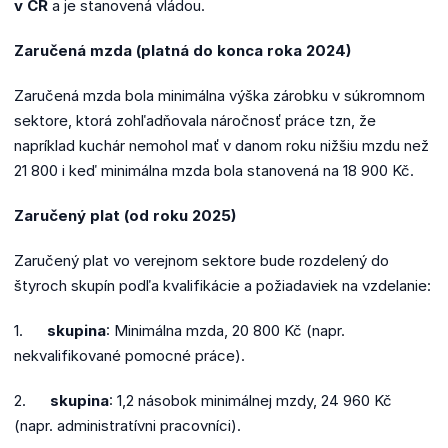
v ČR
a je stanovená vládou.
Zaručená mzda (platná do konca roka 2024)
Zaručená mzda bola minimálna výška zárobku v súkromnom
sektore, ktorá zohľadňovala náročnosť práce tzn, že
napríklad kuchár nemohol mať v danom roku nižšiu mzdu než
21 800 i keď minimálna mzda bola stanovená na 18 900 Kč.
Zaručený plat (od roku 2025)
Zaručený plat vo verejnom sektore bude rozdelený do
štyroch skupín podľa kvalifikácie a požiadaviek na vzdelanie:
1.
skupina
: Minimálna mzda, 20 800 Kč (napr.
nekvalifikované pomocné práce).
2.
skupina
: 1,2 násobok minimálnej mzdy, 24 960 Kč
(napr. administratívni pracovníci).