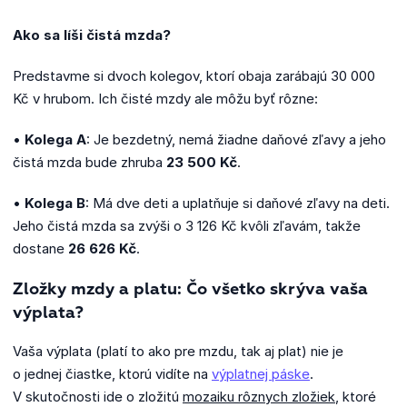
Ako sa líši čistá mzda?
Predstavme si dvoch kolegov, ktorí obaja zarábajú 30 000
Kč v hrubom. Ich čisté mzdy ale môžu byť rôzne:
•
Kolega A
: Je bezdetný, nemá žiadne daňové zľavy a jeho
čistá mzda bude zhruba
23 500 Kč
.
•
Kolega B
: Má dve deti a uplatňuje si daňové zľavy na deti.
Jeho čistá mzda sa zvýši o 3 126 Kč kvôli zľavám, takže
dostane
26 626 Kč
.
Zložky mzdy a platu: Čo všetko skrýva vaša
výplata?
Vaša výplata (platí to ako pre mzdu, tak aj plat) nie je
o jednej čiastke, ktorú vidíte na
výplatnej páske
.
V skutočnosti ide o zložitú
mozaiku rôznych zložiek
, ktoré