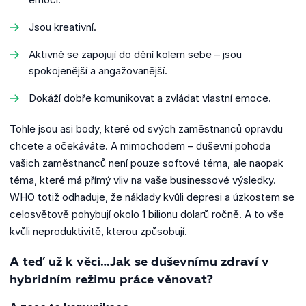
Jsou kreativní.
Aktivně se zapojují do dění kolem sebe – jsou
spokojenější a angažovanější.
Dokáží dobře komunikovat a zvládat vlastní emoce.
Tohle jsou asi body, které od svých zaměstnanců opravdu
chcete a očekáváte. A mimochodem – duševní pohoda
vašich zaměstnanců není pouze softové téma, ale naopak
téma, které má přímý vliv na vaše businessové výsledky.
WHO totiž odhaduje, že náklady kvůli depresi a úzkostem se
celosvětově pohybují okolo 1 bilionu dolarů ročně. A to vše
kvůli neproduktivitě, kterou způsobují.
A teď už k věci…Jak se duševnímu zdraví v
hybridním režimu práce věnovat?