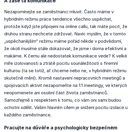
A zase ta komunikace
Nezapomínejte se zaměstnanci mluvit. Často máme v
hybridním režimu práce tendence všechno uspěchat,
protože když jste připojeni na online callu, tak máte pocit, že
druhou stranu nechcete zdržovat. Navíc myslím, že v tomto
„uspěchanějším“ režimu máme pořád někde v podvědomí,
že okolí musíme stále dokazovat, že jsme i doma efektivní a
makáme. K čemu ale nedostatek komunikace vede? K velké
míře izolovanosti a ztrátě pocitu sounáležitosti s firemní
kulturou (ta se totiž, ať chceme nebo ne, v hybridním režimu
skutečně mění). Kromě nastavení nepracovních meetingů a
spojovacích aktivit nezapomeňte na 1:1 meetingy, ve kterých
neopomenete ani osobní část života zaměstnanců.
Samozřejmě s respektem k tomu, co vám oni sami budou
ochotni sdělit. Vaším hlavním cílem je snížení pocitu izolace u
každého zaměstnance.
Pracujte na důvěře a psychologicky bezpečném