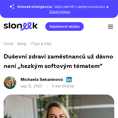
Sloneek Inteligencia:
Vaše celé HR v jednej konverzácii 🔥
Získať prístup
Naplánovať ukážku
Úvod
blog
Tipy a triky
Duševní zdraví zaměstnanců už dávno
není „hezkým softovým tématem“
Michaela Sekaninová
sep 12, 2023
5 min čítanie