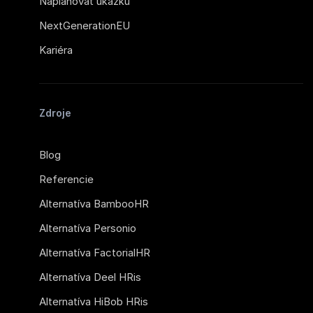
Naplánovať ukážku
NextGenerationEU
Kariéra
Zdroje
Blog
Referencie
Alternatíva BambooHR
Alternatíva Personio
Alternatíva FactorialHR
Alternatíva Deel HRis
Alternatíva HiBob HRis