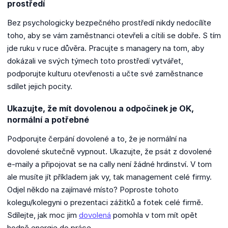
prostředí
Bez psychologicky bezpečného prostředí nikdy nedocílíte
toho, aby se vám zaměstnanci otevřeli a cítili se dobře. S tím
jde ruku v ruce důvěra. Pracujte s managery na tom, aby
dokázali ve svých týmech toto prostředí vytvářet,
podporujte kulturu otevřenosti a učte své zaměstnance
sdílet jejich pocity.
Ukazujte, že mít dovolenou a odpočinek je OK,
normální a potřebné
Podporujte čerpání dovolené a to, že je normální na
dovolené skutečně vypnout. Ukazujte, že psát z dovolené
e-maily a připojovat se na cally není žádné hrdinství. V tom
ale musíte jít příkladem jak vy, tak management celé firmy.
Odjel někdo na zajímavé místo? Poproste tohoto
kolegu/kolegyni o prezentaci zážitků a fotek celé firmě.
Sdílejte, jak moc jim
dovolená
pomohla v tom mít opět
hodně energie do práce.