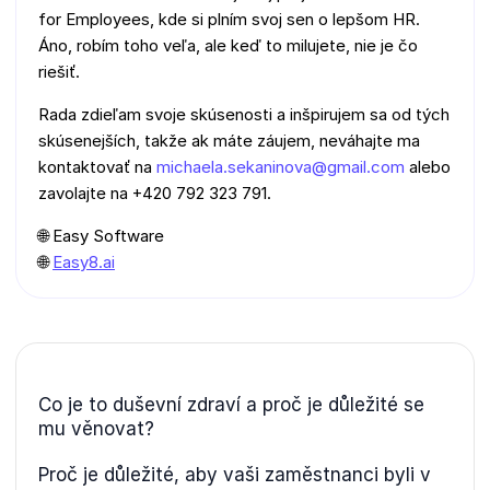
for Employees, kde si plním svoj sen o lepšom HR.
Áno, robím toho veľa, ale keď to milujete, nie je čo
riešiť.
Rada zdieľam svoje skúsenosti a inšpirujem sa od tých
skúsenejších, takže ak máte záujem, neváhajte ma
kontaktovať na
michaela.sekaninova@gmail.com
alebo
zavolajte na +420 792 323 791.
🌐 Easy Software
🌐
Easy8.ai
Co je to duševní zdraví a proč je důležité se
mu věnovat?
Proč je důležité, aby vaši zaměstnanci byli v