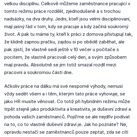
velkou disciplínu. Celkově můžeme zaměstnance pracující v
tomto režimu práce rozdělit, zjednodušeně a s trochou
nadsázky, na dva druhy. Jedni, kteří jsou velmi disciplinovaní,
mají jasný řád v tom, kdy se pracuje a kdy začíná soukromý
život. A pak tu máme ty, kteří k práci z domova přistupují tak,
že klidně zapnou pračku, zajdou si po obědě zaběhat, ale
pak zjistí, že vlastně sedí ještě v 10 večer u počítače s
pocitem, že vlastně pracovali celý den, a svým způsobem
mají pravdu. Absolutně se jim totiž smazal rozdíl mezi
pracovní a soukromou částí dne.
Ačkoliv práce na dálku má své nesporné výhody, nemusí
vždy sedět všem a i těm, kterým tato práce vyhovuje, se
jako HR musíte věnovat. Co totiž při hybridním režimu může
trpět stejně jako produktivita a kreativita, je duševní zdraví a
pohoda vašich zaměstnanců. Pojďme se ale nejdřív podívat
na to, co to vlastně duševní zdraví je. Jak ho poznáte? Ne,
opravdu nestačí se zaměstnanců pouze zeptat, zda se cítí