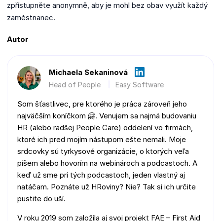
zpřístupněte anonymně, aby je mohl bez obav využít každý
zaměstnanec.
Autor
Michaela Sekaninová
Head of People
Easy Software
Som šťastlivec, pre ktorého je práca zároveň jeho
najväčším koníčkom 🤗. Venujem sa najmä budovaniu
HR (alebo radšej People Care) oddelení vo firmách,
ktoré ich pred mojím nástupom ešte nemali. Moje
srdcovky sú tyrkysové organizácie, o ktorých veľa
píšem alebo hovorím na webinároch a podcastoch. A
keď už sme pri tých podcastoch, jeden vlastný aj
natáčam. Poznáte už HRoviny? Nie? Tak si ich určite
pustite do uší.
V roku 2019 som založila aj svoj projekt FAE – First Aid