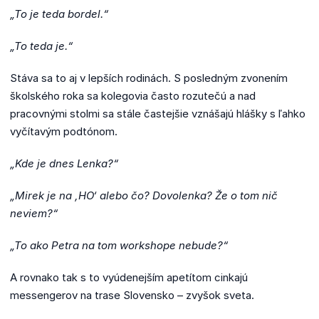
„To je teda bordel.“
„To teda je.“
Stáva sa to aj v lepších rodinách. S posledným zvonením
školského roka sa kolegovia často rozutečú a nad
pracovnými stolmi sa stále častejšie vznášajú hlášky s ľahko
vyčítavým podtónom.
„Kde je dnes Lenka?“
„Mirek je na ‚HO‘ alebo čo? Dovolenka? Že o tom nič
neviem?“
„To ako Petra na tom workshope nebude?“
A rovnako tak s to vyúdenejším apetítom cinkajú
messengerov na trase Slovensko – zvyšok sveta.