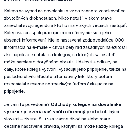
Kolega sa vyparí na dovolenku a vy sa začnete zasekávať na
zbytočných drobnostiach. Nikto netuší, v akom stave
zanechal svoju agendu a kto ho má v akých veciach zastúpiť.
Kolegovia ani spolupracujúci mimo firmy nie sú o jeho
absencii informovaní. Nie je nastavená zodpovedajúca OOO
informácia na e-maile – chýba celý rad zásadných náležitostí
ako napríklad kontakt na kolegov, na ktorých sa pisateľ
môže namiesto dotyčného obrátiť. Udalosti a odkazy na
cally, ktoré kolega vytvoril, vyžadujú jeho pripojenie, takže na
poslednú chvíľu hľadáte alternatívny link, ktorý potom
rozposielate mierne netrpezlivým ľuďom čakajúcim na
pripojenie.
Je vám to povedomé?
Odchody kolegov na dovolenku
výrazne preveria váš vnútrofiremný protokol.
Inými
slovami – zistíte, či u vás vládne divočina alebo máte
detailne nastavené pravidlá, ktorými sa môže každý kolega