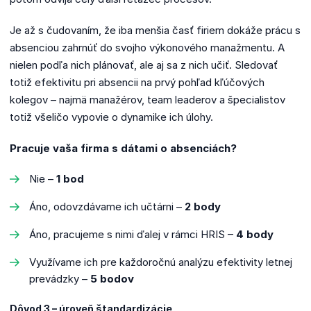
Je až s čudovaním, že iba menšia časť firiem dokáže prácu s
absenciou zahrnúť do svojho výkonového manažmentu. A
nielen podľa nich plánovať, ale aj sa z nich učiť. Sledovať
totiž efektivitu pri absencii na prvý pohľad kľúčových
kolegov – najmä manažérov, team leaderov a špecialistov
totiž všeličo vypovie o dynamike ich úlohy.
Pracuje vaša firma s dátami o absenciách?
Nie –
1 bod
Áno, odovzdávame ich učtárni –
2 body
Áno, pracujeme s nimi ďalej v rámci HRIS –
4 body
Využívame ich pre každoročnú analýzu efektivity letnej
prevádzky –
5 bodov
Dôvod 3 – úroveň štandardizácie