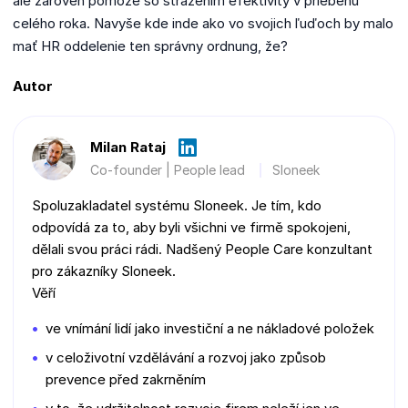
ale zároveň pomôže so strážením efektivity v priebehu
celého roka. Navyše kde inde ako vo svojich ľuďoch by malo
mať HR oddelenie ten správny ordnung, že?
Autor
Milan Rataj
Co-founder | People lead
Sloneek
Spoluzakladatel systému Sloneek. Je tím, kdo
odpovídá za to, aby byli všichni ve firmě spokojeni,
dělali svou práci rádi. Nadšený People Care konzultant
pro zákazníky Sloneek.
Věří
ve vnímání lidí jako investiční a ne nákladové položek
v celoživotní vzdělávání a rozvoj jako způsob
prevence před zakrněním