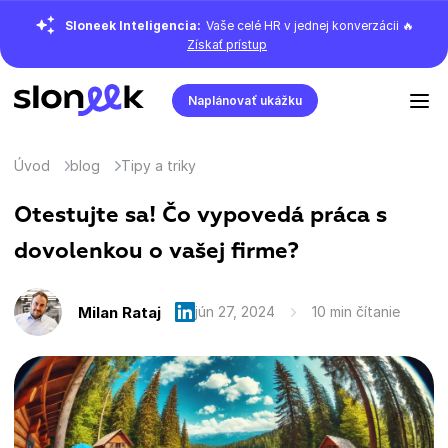
Sloneek Inteligencia:
Vaše celé HR v jednej konverzácii 🔥
Získať prístup
Naplánovať ukážku
Úvod
blog
Tipy a triky
Otestujte sa! Čo vypovedá práca s
dovolenkou o vašej firme?
Milan Rataj
jún 27, 2024
10 min čítanie