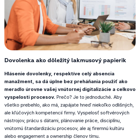
Dovolenka ako dôležitý lakmusový papierik
Hlásenie dovolenky, respektíve celý absencia
manažment, sa dá úplne bez preháňania použiť ako
meradlo úrovne vašej vnútornej digitalizácie a celkovo
vyspelosti procesov.
Prečo? Je to jednoduché. Aby
všetko prebehlo, ako má, zapájate hneď niekoľko odlišných,
ale kľúčových kompetencií firmy. Vyspelosť softvérových
nástrojov, prácu s dátami, plánovanie práce, disciplínu,
vnútornú štandardizáciu procesov, ale aj firemnú kultúru
alebo engagement a ownership členov tímu.