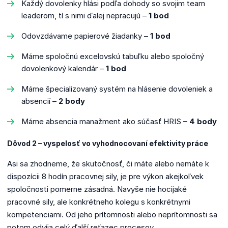
Každý dovolenky hlási podľa dohody so svojim team
leaderom, tí s nimi ďalej nepracujú –
1 bod
Odovzdávame papierové žiadanky –
1 bod
Máme spoločnú excelovskú tabuľku alebo spoločný
dovolenkový kalendár –
1 bod
Máme špecializovaný systém na hlásenie dovoleniek a
absencií –
2 body
Máme absencia manažment ako súčasť HRIS –
4 body
Dôvod 2 – vyspelosť vo vyhodnocovaní efektivity práce
Asi sa zhodneme, že skutočnosť, či máte alebo nemáte k
dispozícii 8 hodín pracovnej sily, je pre výkon akejkoľvek
spoločnosti pomerne zásadná. Navyše nie hocijaké
pracovné sily, ale konkrétneho kolegu s konkrétnymi
kompetenciami. Od jeho prítomnosti alebo neprítomnosti sa
potom odvíja celý ďalší reťazec procesov.