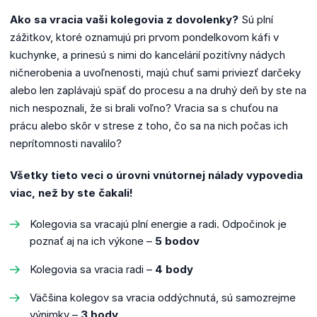
Ako sa vracia vaši kolegovia z dovolenky?
Sú plní
zážitkov, ktoré oznamujú pri prvom pondelkovom káfi v
kuchynke, a prinesú s nimi do kancelárií pozitívny nádych
ničnerobenia a uvoľnenosti, majú chuť sami priviezť darčeky
alebo len zaplávajú späť do procesu a na druhý deň by ste na
nich nespoznali, že si brali voľno? Vracia sa s chuťou na
prácu alebo skôr v strese z toho, čo sa na nich počas ich
neprítomnosti navalilo?
Všetky tieto veci o úrovni vnútornej nálady vypovedia
viac, než by ste čakali!
Kolegovia sa vracajú plní energie a radi. Odpočinok je
poznať aj na ich výkone –
5 bodov
Kolegovia sa vracia radi –
4 body
Väčšina kolegov sa vracia oddýchnutá, sú samozrejme
výnimky –
3 body