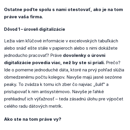
Ostatne poďte spolu s nami otestovať, ako je na tom
práve vaša firma.
Dôvod 1 – úroveň digitalizácie
Ležia vám kľúčové informácie v excelovských tabuľkách
alebo snáď ešte stále v papieroch alebo s nimi dokážete
jednoducho pracovať? Práve
dovolenky o úrovni
digitalizácie povedia viac, než by ste si priali.
Prečo?
Ide o pomerne jednoduché dáta, ktoré na prvý pohľad slúžia
obmedzenému počtu kolegov. Navyše majú jasné sezónne
peaky. To zvádza k tomu ich zber čo najviac „šuliť“ a
pristupovať k nim antisystémovo. Navyše je ľahké
prehliadnuť ich výťažnosť – teda zásadnú úlohu pre výpočet
celého radu dátových metrík.
Ako ste na tom práve vy?