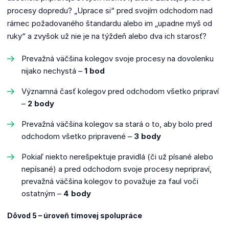
procesy dopredu? „Uprace si“ pred svojím odchodom nad
rámec požadovaného štandardu alebo im „upadne myš od
ruky“ a zvyšok už nie je na týždeň alebo dva ich starosť?
Prevažná väčšina kolegov svoje procesy na dovolenku
nijako nechystá –
1 bod
Významná časť kolegov pred odchodom všetko pripraví
–
2 body
Prevažná väčšina kolegov sa stará o to, aby bolo pred
odchodom všetko pripravené –
3 body
Pokiaľ niekto nerešpektuje pravidlá (či už písané alebo
nepísané) a pred odchodom svoje procesy nepripraví,
prevažná väčšina kolegov to považuje za faul voči
ostatným –
4 body
Dôvod 5 – úroveň tímovej spolupráce