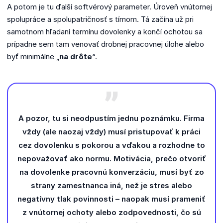
A potom je tu ďalší softvérový parameter. Úroveň vnútornej
spolupráce a spolupatričnosť s tímom. Tá začína už pri
samotnom hľadaní termínu dovolenky a končí ochotou sa
prípadne sem tam venovať drobnej pracovnej úlohe alebo
byť minimálne „
na drôte
“.
A pozor, tu si neodpustím jednu poznámku. Firma
vždy (ale naozaj vždy) musí pristupovať k práci
cez dovolenku s pokorou a vďakou a rozhodne to
nepovažovať ako normu. Motivácia, prečo otvoriť
na dovolenke pracovnú konverzáciu, musí byť zo
strany zamestnanca iná, než je stres alebo
negatívny tlak povinnosti – naopak musí prameniť
z vnútornej ochoty alebo zodpovednosti, čo sú