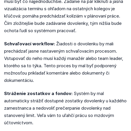
musí byť čo najjednoduchšie. Zadanie na pár kliknutí a jasná
vizualizácia termínu s ohľadom na ostatných kolegov je
kľúčová: pomáha predchádzať kolíziám v plánovaní práce.
Čím zložitejšie bude zadávanie dovolenky, tým nižšia bude
ochota ľudí so systémom pracovať.
Schvaľovací workflow:
Žiadosti o dovolenku by mali
prechádzať jasne nastaveným schvaľovacím procesom.
Vstupovať do neho musí každý manažér alebo team leader,
ktorého sa to týka. Tento proces by mal byť podporený
možnosťou prikladať komentáre alebo dokumenty či
dokumentáciu.
Stráženie zostatkov a fondov:
Systém by mal
automaticky strážiť dostupné zostatky dovolenky u každého
zamestnanca a nedovoliť prečerpanie dovolenky nad
stanovený limit. Veľa vám to uľahčí prácu so mzdovým
účtovníctvom.