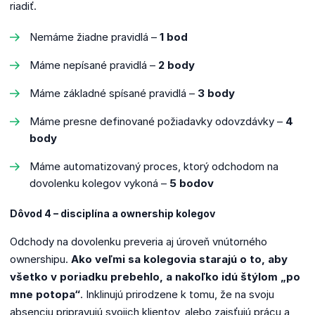
riadiť.
Nemáme žiadne pravidlá –
1 bod
Máme nepísané pravidlá –
2 body
Máme základné spísané pravidlá –
3 body
Máme presne definované požiadavky odovzdávky –
4
body
Máme automatizovaný proces, ktorý odchodom na
dovolenku kolegov vykoná –
5 bodov
Dôvod 4 – disciplína a ownership kolegov
Odchody na dovolenku preveria aj úroveň vnútorného
ownershipu.
Ako veľmi sa kolegovia starajú o to, aby
všetko v poriadku prebehlo, a nakoľko idú štýlom „po
mne potopa“
. Inklinujú prirodzene k tomu, že na svoju
absenciu pripravujú svojich klientov, alebo zaisťujú prácu a