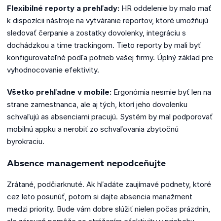
Flexibilné reporty a prehľady:
HR oddelenie by malo mať
k dispozícii nástroje na vytváranie reportov, ktoré umožňujú
sledovať čerpanie a zostatky dovolenky, integráciu s
dochádzkou a time trackingom. Tieto reporty by mali byť
konfigurovateľné podľa potrieb vašej firmy. Úplný základ pre
vyhodnocovanie efektivity.
Všetko prehľadne v mobile:
Ergonómia nesmie byť len na
strane zamestnanca, ale aj tých, ktorí jeho dovolenku
schvaľujú as absenciami pracujú. Systém by mal podporovať
mobilnú appku a nerobiť zo schvaľovania zbytočnú
byrokraciu.
Absence management nepodceňujte
Zrátané, podčiarknuté. Ak hľadáte zaujímavé podnety, ktoré
cez leto posunúť, potom si dajte absencia manažment
medzi priority. Bude vám dobre slúžiť nielen počas prázdnin,