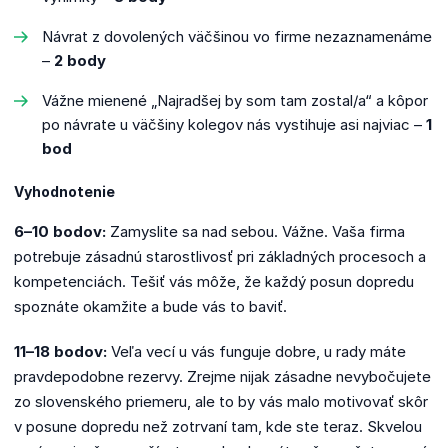
Návrat z dovolených väčšinou vo firme nezaznamenáme
–
2 body
Vážne mienené „Najradšej by som tam zostal/a“ a kôpor
po návrate u väčšiny kolegov nás vystihuje asi najviac –
1
bod
Vyhodnotenie
6–10 bodov:
Zamyslite sa nad sebou. Vážne. Vaša firma
potrebuje zásadnú starostlivosť pri základných procesoch a
kompetenciách. Tešiť vás môže, že každý posun dopredu
spoznáte okamžite a bude vás to baviť.
11–18 bodov:
Veľa vecí u vás funguje dobre, u rady máte
pravdepodobne rezervy. Zrejme nijak zásadne nevybočujete
zo slovenského priemeru, ale to by vás malo motivovať skôr
v posune dopredu než zotrvaní tam, kde ste teraz. Skvelou