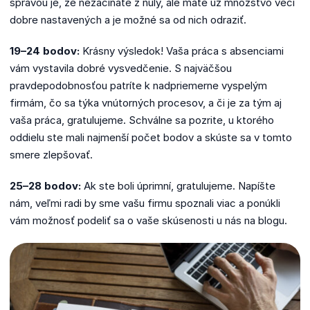
správou je, že nezačínate z nuly, ale máte už množstvo vecí
dobre nastavených a je možné sa od nich odraziť.
19–24 bodov:
Krásny výsledok! Vaša práca s absenciami
vám vystavila dobré vysvedčenie. S najväčšou
pravdepodobnosťou patríte k nadpriemerne vyspelým
firmám, čo sa týka vnútorných procesov, a či je za tým aj
vaša práca, gratulujeme. Schválne sa pozrite, u ktorého
oddielu ste mali najmenší počet bodov a skúste sa v tomto
smere zlepšovať.
25–28 bodov:
Ak ste boli úprimní, gratulujeme. Napíšte
nám, veľmi radi by sme vašu firmu spoznali viac a ponúkli
vám možnosť podeliť sa o vaše skúsenosti u nás na blogu.