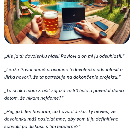
„Ale ja tú dovolenku hlásil Pavlovi a on mi ju odsúhlasil.“
„Lenže Pavol nemá právomoc ti dovolenku odsúhlasiť a
Jirka hovoril, že ťa potrebuje na dokončenie projektu.“
„To si ako mám zrušiť zájazd za 80 tisíc a povedať doma
deťom, že nikam nejdeme?“
„Hej, ja ti len hovorím, čo hovoril Jirka. Ty nevieš, že
dovolenku máš posielať mne, aby som ti ju definitívne
schválil po diskusii s tím leadermi?“