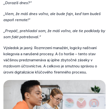
„Dorazíš dnes?“
„Viem, že máš dnes voľno, ale bude fajn, keď tam budeš
aspoň remote!“
„Prepáč, prehliadol som, že máš voľno, ale tie podklady by
som fakt potreboval.“
Výsledok je jasný. Rozmrzení manažéri, logicky naštvaní
kolegovia a narušené procesy. A čo horšie – tento stav
väčšinou predznamenáva aj úplne zbytočné záseky v
mzdovom účtovníctve. A celkovo je smutnou správou o
úrovni digitalizácie kľúčového firemného procesu.