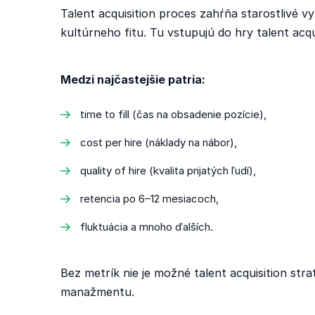
Talent acquisition proces zahŕňa starostlivé v
kultúrneho fitu. Tu vstupujú do hry talent acqu
Medzi najčastejšie patria:
time to fill (čas na obsadenie pozície),
cost per hire (náklady na nábor),
quality of hire (kvalita prijatých ľudí),
retencia po 6–12 mesiacoch,
fluktuácia a mnoho ďalších.
Bez metrík nie je možné talent acquisition stra
manažmentu.