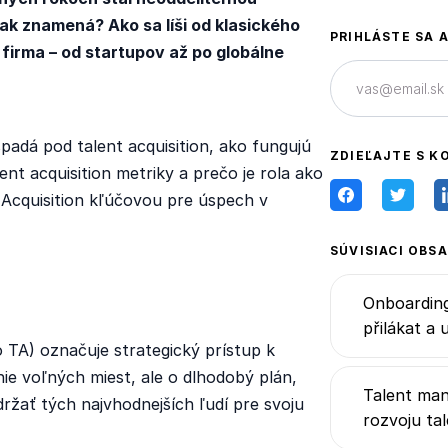
k znamená? Ako sa líši od klasického
PRIHLÁSTE SA 
firma – od startupov až po globálne
padá pod talent acquisition, ako fungujú
ZDIEĽAJTE S K
lent acquisition metriky a prečo je rola ako
t Acquisition kľúčovou pre úspech v
SÚVISIACI OBS
Onboarding
přilákat a 
 TA) označuje strategický prístup k
nie voľných miest, ale o dlhodobý plán,
Talent man
ržať tých najvhodnejších ľudí pre svoju
rozvoju ta