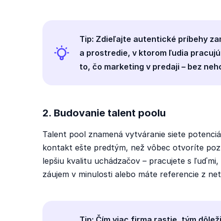
Tip: Zdieľajte autentické príbehy z
a prostredie, v ktorom ľudia pracujú
to, čo marketing v predaji – bez neh
2. Budovanie talent poolu
Talent pool znamená vytváranie siete potenciá
kontakt ešte predtým, než vôbec otvoríte poz
lepšiu kvalitu uchádzačov – pracujete s ľuďmi, 
záujem v minulosti alebo máte referencie z netw
Tip: Čím viac firma rastie, tým dôlež