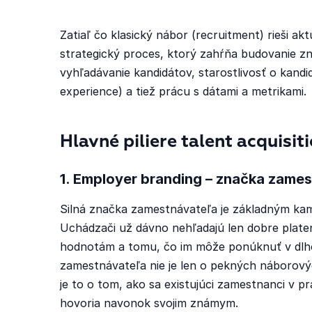
Zatiaľ čo klasický nábor (recruitment) rieši akt
strategický proces, ktorý zahŕňa budovanie z
vyhľadávanie kandidátov, starostlivosť o kand
experience) a tiež prácu s dátami a metrikami.
Hlavné piliere talent acquisit
1. Employer branding – značka zame
Silná značka zamestnávateľa je základným kame
Uchádzači už dávno nehľadajú len dobre platen
hodnotám a tomu, čo im môže ponúknuť v dlh
zamestnávateľa nie je len o pekných náborovýc
je to o tom, ako sa existujúci zamestnanci v prá
hovoria navonok svojim známym.