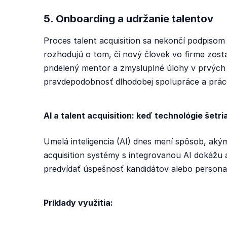
5. Onboarding a udržanie talentov
Proces talent acquisition sa nekončí podpisom
rozhodujú o tom, či nový človek vo firme zosta
pridelený mentor a zmysluplné úlohy v prvých
pravdepodobnosť dlhodobej spolupráce a práce
AI a talent acquisition: keď technológie šetri
Umelá inteligencia (AI) dnes mení spôsob, akým
acquisition systémy s integrovanou AI dokážu 
predvídať úspešnosť kandidátov alebo persona
Príklady využitia: