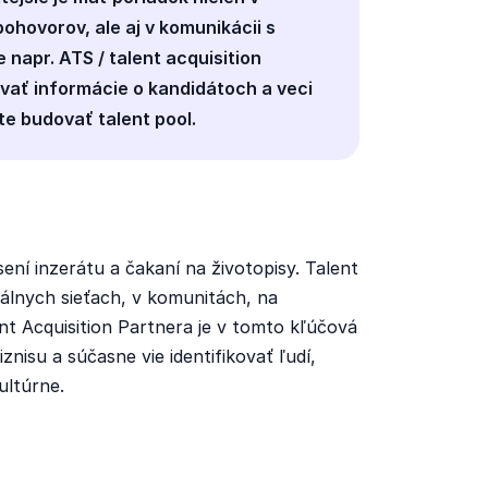
ohovorov, ale aj v komunikácii s
napr. ATS / talent acquisition
ať informácie o kandidátoch a veci
e budovať talent pool.
sení inzerátu a čakaní na životopisy. Talent
ciálnych sieťach, v komunitách, na
nt Acquisition Partnera je v tomto kľúčová
nisu a súčasne vie identifikovať ľudí,
ultúrne.