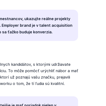
amestnancov, ukazujte reálne projekty
. Employer brand je v talent acquisition
o sa ťažko buduje konverzia.
lnych kandidátov, s ktorými udržiavate
íciu. To môže pomôcť urýchliť nábor a mať
ktorí už poznajú vašu značku, prejavili
orku o tom, že tí ľudia sú kvalitní.
itejšie je mať poriadok nielen v