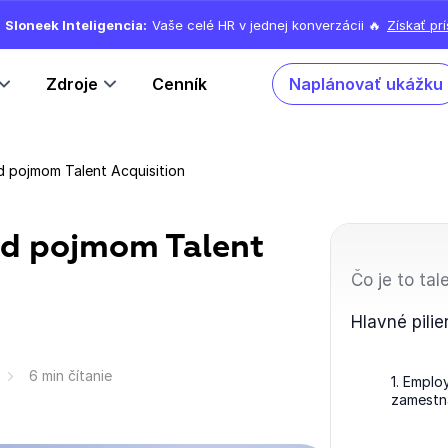
Sloneek Inteligencia:
Vaše celé HR v jednej konverzácii 🔥
Získať pr
Zdroje
Cenník
Naplánovať ukážku
d pojmom Talent Acquisition
od pojmom Talent
Čo je to tal
Hlavné pilie
6 min čítanie
1. Emplo
zamestn