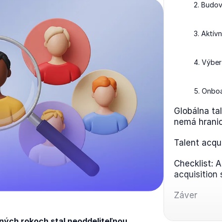
2. Budov
3. Aktív
4. Výbe
5. Onboa
Globálna tal
nemá hrani
Talent acqui
Checklist: A
acquisition 
Záver
dných rokoch stal neoddeliteľnou