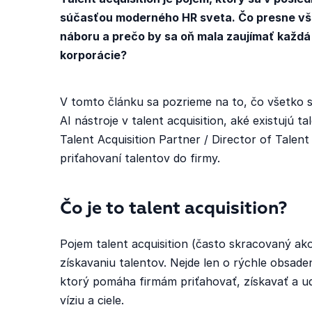
súčasťou moderného HR sveta. Čo presne vša
náboru a prečo by sa oň mala zaujímať každá 
korporácie?
V tomto článku sa pozrieme na to, čo všetko s
AI nástroje v talent acquisition, aké existujú ta
Talent Acquisition Partner / Director of Talen
priťahovaní talentov do firmy.
Čo je to talent acquisition?
Pojem talent acquisition (často skracovaný ako
získavaniu talentov. Nejde len o rýchle obsade
ktorý pomáha firmám priťahovať, získavať a ud
víziu a ciele.