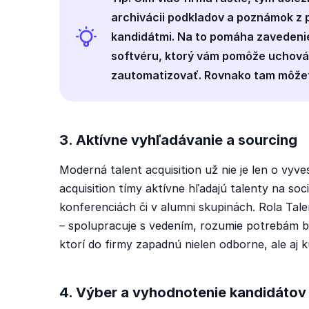
archivácii podkladov a poznámok z p
kandidátmi. Na to pomáha zavedenie 
softvéru, ktorý vám pomôže uchováv
zautomatizovať. Rovnako tam môžet
3. Aktívne vyhľadávanie a sourcing
Moderná talent acquisition už nie je len o vyve
acquisition tímy aktívne hľadajú talenty na so
konferenciách či v alumni skupinách. Rola Tale
– spolupracuje s vedením, rozumie potrebám biz
ktorí do firmy zapadnú nielen odborne, ale aj k
4. Výber a vyhodnotenie kandidátov