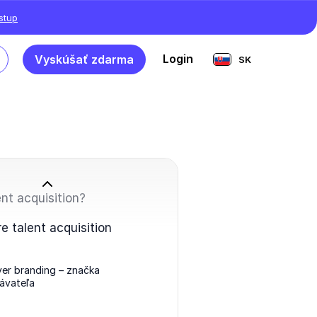
ístup
Login
Vyskúšať zdarma
SK
ent acquisition?
re talent acquisition
yer branding – značka
ávateľa