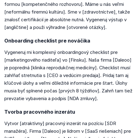
formou [kompetenčného rozhovoru]. Máme u nás veľmi
[neformálnu firemnú kultúru]. Sme v [zdravotníctve], takže
znalosť certifikácií je absolútne nutná. Vygeneruj výstup v
[angličtine] a použi výhradne [otvorené otázky].
Onboarding checklist pre nováčika
Vygeneruj mi komplexný onboardingový checklist pre
[marketingového riaditeľa] vo [Fínsku]. Naša firma [Daleoo]
je popredná [klinika reprodukčnej medicíny]. Checklist musí
zahŕňať stretnutia s [CEO a vedúcim predaja]. Pridaj tam aj
kľúčové úlohy a veľmi dôležité informácie pre štart. Úlohy
musia byť splnené počas [prvých 8 týždňov]. Zahrň tam tiež
prevzatie vybavenia a podpis [NDA zmluvy].
Tvorba pracovného inzerátu
Vytvor [atraktívny] pracovný inzerát na pozíciu [SDR
manažéra]. Firma [Daleoo] je lídrom v [SaaS riešeniach] pre