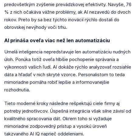
predovšetkým zvýšenie prevádzkovej efektivity. Navyše, 76
% z nich očakáva vážne problémy, ak AI nezavedú do dvoch
rokov. Preto by sa bez týchto inovácií rýchlo dostali do
obrovskej nevýhody voči trhu.
AI prináša oveľa viac než len automatizáciu
Umelá inteligencia nepredstavuje len automatizáciu nudných
úloh. Ponúka totiž oveľa hlbšie pochopenie správania a
výkonnosti vašich ľudí. AI dokáže rýchlo analyzovať rozsiahle
dáta a hľadať v nich skryté vzorce. Personalistom to teda
mimoriadne pomáha robiť lepšie a informovanejšie
rozhodnutia.
Tieto moderné kroky následne rešpektujú ciele firmy aj
potreby jednotlivcov. Úspešná integrácia však silne závisí od
kvalitného spracovania dát. Okrem toho si vyžaduje
mimoriadne zodpovedný prístup a vysokú úroveň
takzvaného AI IQ naprieč oddeleniami.