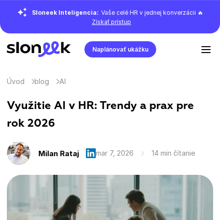
Sloneek Inteligencia:
Vaše celé HR v jednej konverzácii 🔥
Získať prístup
Naplánovať ukážku
Úvod
blog
AI
Využitie AI v HR: Trendy a prax pre
rok 2026
Milan Rataj
mar 7, 2026
14 min čítanie