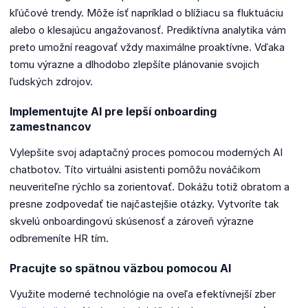
kľúčové trendy. Môže ísť napríklad o blížiacu sa fluktuáciu
alebo o klesajúcu angažovanosť. Prediktívna analytika vám
preto umožní reagovať vždy maximálne proaktívne. Vďaka
tomu výrazne a dlhodobo zlepšíte plánovanie svojich
ľudských zdrojov.
Implementujte AI pre lepší onboarding
zamestnancov
Vylepšite svoj adaptačný proces pomocou moderných AI
chatbotov. Títo virtuálni asistenti pomôžu nováčikom
neuveriteľne rýchlo sa zorientovať. Dokážu totiž obratom a
presne zodpovedať tie najčastejšie otázky. Vytvoríte tak
skvelú onboardingovú skúsenosť a zároveň výrazne
odbremeníte HR tím.
Pracujte so spätnou väzbou pomocou AI
Využite moderné technológie na oveľa efektívnejší zber