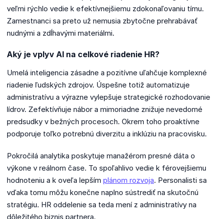
veľmi rýchlo vedie k efektívnejšiemu zdokonaľovaniu tímu.
Zamestnanci sa preto už nemusia zbytočne prehrabávať
nudnými a zdĺhavými materiálmi.
Aký je vplyv AI na celkové riadenie HR?
Umelá inteligencia zásadne a pozitívne uľahčuje komplexné
riadenie ľudských zdrojov. Úspešne totiž automatizuje
administratívu a výrazne vylepšuje strategické rozhodovanie
lídrov. Zefektívňuje nábor a mimoriadne znižuje nevedomé
predsudky v bežných procesoch. Okrem toho proaktívne
podporuje toľko potrebnú diverzitu a inklúziu na pracovisku.
Pokročilá analytika poskytuje manažérom presné dáta o
výkone v reálnom čase. To spoľahlivo vedie k férovejšiemu
hodnoteniu a k oveľa lepším
plánom rozvoja
. Personalisti sa
vďaka tomu môžu konečne naplno sústrediť na skutočnú
stratégiu. HR oddelenie sa teda mení z administratívy na
dôležitého biznis partnera.