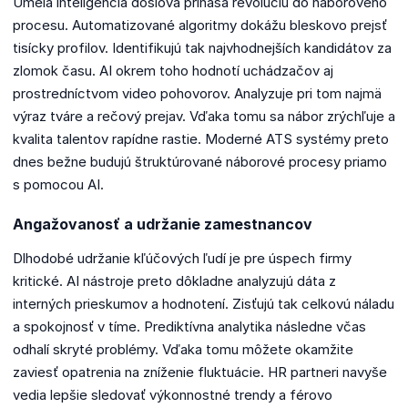
Umelá inteligencia doslova prináša revolúciu do náborového
procesu. Automatizované algoritmy dokážu bleskovo prejsť
tisícky profilov. Identifikujú tak najvhodnejších kandidátov za
zlomok času. AI okrem toho hodnotí uchádzačov aj
prostredníctvom video pohovorov. Analyzuje pri tom najmä
výraz tváre a rečový prejav. Vďaka tomu sa nábor zrýchľuje a
kvalita talentov rapídne rastie. Moderné ATS systémy preto
dnes bežne budujú štruktúrované náborové procesy priamo
s pomocou AI.
Angažovanosť a udržanie zamestnancov
Dlhodobé udržanie kľúčových ľudí je pre úspech firmy
kritické. AI nástroje preto dôkladne analyzujú dáta z
interných prieskumov a hodnotení. Zisťujú tak celkovú náladu
a spokojnosť v tíme. Prediktívna analytika následne včas
odhalí skryté problémy. Vďaka tomu môžete okamžite
zaviesť opatrenia na zníženie fluktuácie. HR partneri navyše
vedia lepšie sledovať výkonnostné trendy a férovo