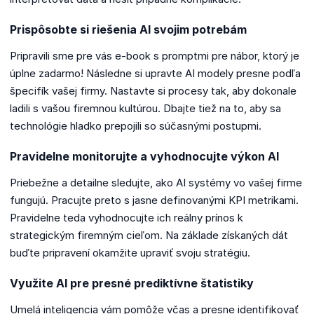
Prispôsobte si riešenia AI svojim potrebám
Pripravili sme pre vás e-book s promptmi pre nábor, ktorý je
úplne zadarmo! Následne si upravte AI modely presne podľa
špecifík vašej firmy. Nastavte si procesy tak, aby dokonale
ladili s vašou firemnou kultúrou. Dbajte tiež na to, aby sa
technológie hladko prepojili so súčasnými postupmi.
Pravidelne monitorujte a vyhodnocujte výkon AI
Priebežne a detailne sledujte, ako AI systémy vo vašej firme
fungujú. Pracujte preto s jasne definovanými KPI metrikami.
Pravidelne teda vyhodnocujte ich reálny prínos k
strategickým firemným cieľom. Na základe získaných dát
buďte pripravení okamžite upraviť svoju stratégiu.
Využite AI pre presné prediktívne štatistiky
Umelá inteligencia vám pomôže včas a presne identifikovať