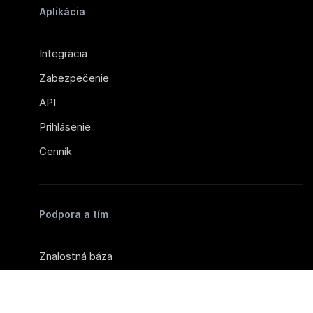
Aplikácia
Integrácia
Zabezpečenie
API
Prihlásenie
Cenník
Podpora a tím
Znalostná báza
Kontaktovať podporu
Písali o nás v médiách