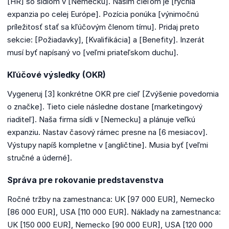
[HR] so sídlom v [Nemecku]. Naším cieľom je [rýchla
expanzia po celej Európe]. Pozícia ponúka [výnimočnú
príležitosť stať sa kľúčovým členom tímu]. Pridaj preto
sekcie: [Požiadavky], [Kvalifikácia] a [Benefity]. Inzerát
musí byť napísaný vo [veľmi priateľskom duchu].
Kľúčové výsledky (OKR)
Vygeneruj [3] konkrétne OKR pre cieľ [Zvýšenie povedomia
o značke]. Tieto ciele následne dostane [marketingový
riaditeľ]. Naša firma sídli v [Nemecku] a plánuje veľkú
expanziu. Nastav časový rámec presne na [6 mesiacov].
Výstupy napíš kompletne v [angličtine]. Musia byť [veľmi
stručné a úderné].
Správa pre rokovanie predstavenstva
Ročné tržby na zamestnanca: UK [97 000 EUR], Nemecko
[86 000 EUR], USA [110 000 EUR]. Náklady na zamestnanca:
UK [150 000 EUR], Nemecko [90 000 EUR], USA [120 000