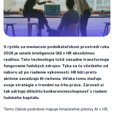
V rýchlo sa meniacom podnikateľskom prostredí roku
2026 je umelá inteligencia (AI) v HR absolútnou
realitou. Táto technológia totiž zásadne transformuje
fungovanie ľudských zdrojov. Týka sa to všetkého od
náboru až po riadenie výkonnosti. HR lídri preto
aktívne zavádzajú AI riešenia. Vďaka tomu zlaďujú
svoje stratégie s trendmi na trhu práce. Zároveň si
tak udržujú dôležitú konkurencieschopnosť v riadení
ľudského kapitálu.
Tento článok podrobne mapuje hmatateľné prínosy AI v HR.