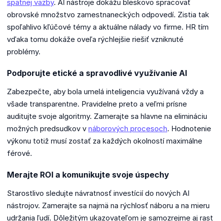
spätnej väzby
. AI nástroje dokážu bleskovo spracovať
obrovské množstvo zamestnaneckých odpovedí. Zistia tak
spoľahlivo kľúčové témy a aktuálne nálady vo firme. HR tím
vďaka tomu dokáže oveľa rýchlejšie riešiť vzniknuté
problémy.
Podporujte etické a spravodlivé využívanie AI
Zabezpečte, aby bola umelá inteligencia využívaná vždy a
všade transparentne. Pravidelne preto a veľmi prísne
auditujte svoje algoritmy. Zamerajte sa hlavne na elimináciu
možných predsudkov v
náborových procesoch
. Hodnotenie
výkonu totiž musí zostať za každých okolností maximálne
férové.
Merajte ROI a komunikujte svoje úspechy
Starostlivo sledujte návratnosť investícií do nových AI
nástrojov. Zamerajte sa najmä na rýchlosť náboru a na mieru
udržania ľudí. Dôležitým ukazovateľom je samozrejme aj rast