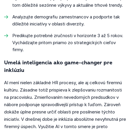
tom dôležité sezónne výkyvy a aktuálne trhové trendy.
Analyzujte demografiu zamestnancov a podporte tak
dôležité iniciatívy v oblasti diverzity.
Predikujte potrebné zručnosti v horizonte 3 až 5 rokov.
Vychádzajte pritom priamo zo strategických cieľov
firmy.
Umelá inteligencia ako game-changer pre
inklúziu
AI mení nielen základné HR procesy, ale aj celkovú firemnú
kultúru. Zásadne totiž prispieva k zlepšovaniu rozmanitosti
na pracovisku. Zmierňovaním nevedomých predsudkov v
nábore podporuje spravodlivejší prístup k ľuďom. Zároveň
dokáže úplne presne určiť oblasti pre posilnenie týchto
iniciatív. V dnešnej dobe je inklúzia absolútne nevyhnutná pre
firemný úspech. Využitie AI v tomto smere je preto