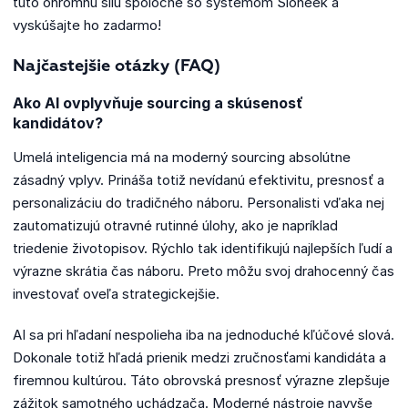
túto ohromnú silu spoločne so systémom Sloneek a
vyskúšajte ho zadarmo!
Najčastejšie otázky (FAQ)
Ako AI ovplyvňuje sourcing a skúsenosť
kandidátov?
Umelá inteligencia má na moderný sourcing absolútne
zásadný vplyv. Prináša totiž nevídanú efektivitu, presnosť a
personalizáciu do tradičného náboru. Personalisti vďaka nej
zautomatizujú otravné rutinné úlohy, ako je napríklad
triedenie životopisov. Rýchlo tak identifikujú najlepších ľudí a
výrazne skrátia čas náboru. Preto môžu svoj drahocenný čas
investovať oveľa strategickejšie.
AI sa pri hľadaní nespolieha iba na jednoduché kľúčové slová.
Dokonale totiž hľadá prienik medzi zručnosťami kandidáta a
firemnou kultúrou. Táto obrovská presnosť výrazne zlepšuje
zážitok samotného uchádzača. Moderné nástroje navyše