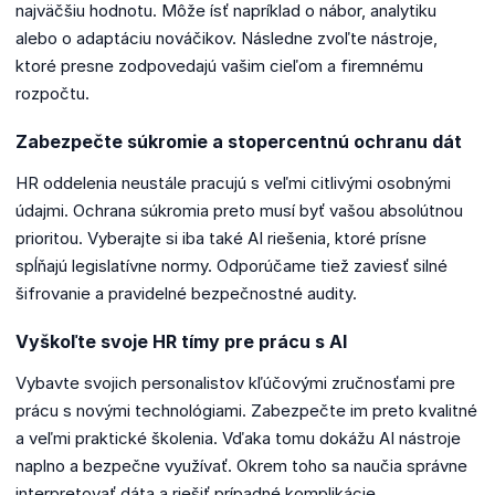
najväčšiu hodnotu. Môže ísť napríklad o nábor, analytiku
alebo o adaptáciu nováčikov. Následne zvoľte nástroje,
ktoré presne zodpovedajú vašim cieľom a firemnému
rozpočtu.
Zabezpečte súkromie a stopercentnú ochranu dát
HR oddelenia neustále pracujú s veľmi citlivými osobnými
údajmi. Ochrana súkromia preto musí byť vašou absolútnou
prioritou. Vyberajte si iba také AI riešenia, ktoré prísne
spĺňajú legislatívne normy. Odporúčame tiež zaviesť silné
šifrovanie a pravidelné bezpečnostné audity.
Vyškoľte svoje HR tímy pre prácu s AI
Vybavte svojich personalistov kľúčovými zručnosťami pre
prácu s novými technológiami. Zabezpečte im preto kvalitné
a veľmi praktické školenia. Vďaka tomu dokážu AI nástroje
naplno a bezpečne využívať. Okrem toho sa naučia správne
interpretovať dáta a riešiť prípadné komplikácie.