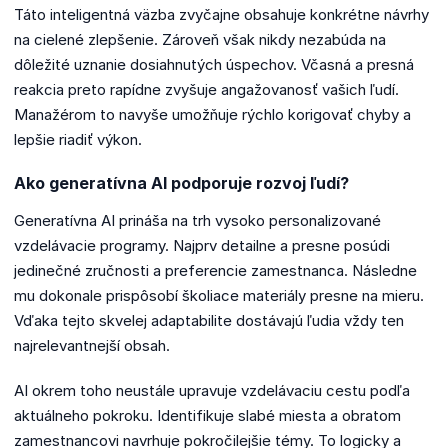
Táto inteligentná väzba zvyčajne obsahuje konkrétne návrhy
na cielené zlepšenie. Zároveň však nikdy nezabúda na
dôležité uznanie dosiahnutých úspechov. Včasná a presná
reakcia preto rapídne zvyšuje angažovanosť vašich ľudí.
Manažérom to navyše umožňuje rýchlo korigovať chyby a
lepšie riadiť výkon.
Ako generatívna AI podporuje rozvoj ľudí?
Generatívna AI prináša na trh vysoko personalizované
vzdelávacie programy. Najprv detailne a presne posúdi
jedinečné zručnosti a preferencie zamestnanca. Následne
mu dokonale prispôsobí školiace materiály presne na mieru.
Vďaka tejto skvelej adaptabilite dostávajú ľudia vždy ten
najrelevantnejší obsah.
AI okrem toho neustále upravuje vzdelávaciu cestu podľa
aktuálneho pokroku. Identifikuje slabé miesta a obratom
zamestnancovi navrhuje pokročilejšie témy. To logicky a