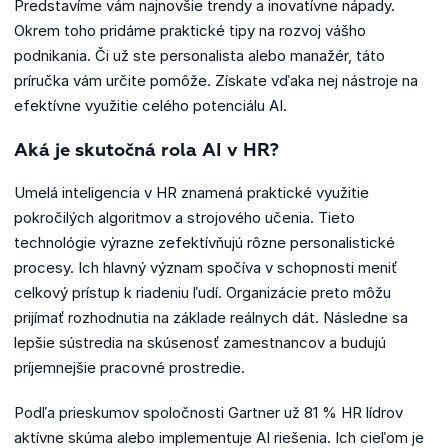
Predstavíme vám najnovšie trendy a inovatívne nápady.
Okrem toho pridáme praktické tipy na rozvoj vášho
podnikania. Či už ste personalista alebo manažér, táto
príručka vám určite pomôže. Získate vďaka nej nástroje na
efektívne využitie celého potenciálu AI.
Aká je skutočná rola AI v HR?
Umelá inteligencia v HR znamená praktické využitie
pokročilých algoritmov a strojového učenia. Tieto
technológie výrazne zefektívňujú rôzne personalistické
procesy. Ich hlavný význam spočíva v schopnosti meniť
celkový prístup k riadeniu ľudí. Organizácie preto môžu
prijímať rozhodnutia na základe reálnych dát. Následne sa
lepšie sústredia na skúsenosť zamestnancov a budujú
príjemnejšie pracovné prostredie.
Podľa prieskumov spoločnosti Gartner už 81 % HR lídrov
aktívne skúma alebo implementuje AI riešenia. Ich cieľom je