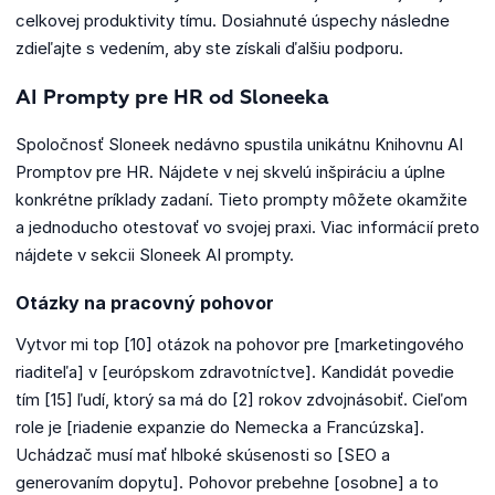
celkovej produktivity tímu. Dosiahnuté úspechy následne
zdieľajte s vedením, aby ste získali ďalšiu podporu.
AI Prompty pre HR od Sloneeka
Spoločnosť Sloneek nedávno spustila unikátnu Knihovnu AI
Promptov pre HR. Nájdete v nej skvelú inšpiráciu a úplne
konkrétne príklady zadaní. Tieto prompty môžete okamžite
a jednoducho otestovať vo svojej praxi. Viac informácií preto
nájdete v sekcii Sloneek AI prompty.
Otázky na pracovný pohovor
Vytvor mi top [10] otázok na pohovor pre [marketingového
riaditeľa] v [európskom zdravotníctve]. Kandidát povedie
tím [15] ľudí, ktorý sa má do [2] rokov zdvojnásobiť. Cieľom
role je [riadenie expanzie do Nemecka a Francúzska].
Uchádzač musí mať hlboké skúsenosti so [SEO a
generovaním dopytu]. Pohovor prebehne [osobne] a to