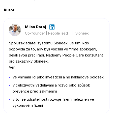
Autor
Milan Rataj
Co-founder | People lead
Sloneek
Spoluzakladatel systému Sloneek. Je tím, kdo
odpovídá za to, aby byli všichni ve firmě spokojeni,
dělali svou práci rádi. Nadšený People Care konzultant
pro zákazníky Sloneek.
Věří
ve vnímání lidí jako investiční a ne nákladové položek
v celoživotní vzdělávání a rozvoj jako způsob
prevence před zakrněním
v to, že udržitelnost rozvoje firem neleží jen ve
výkonovém řízení