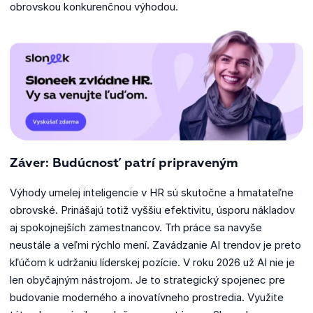
obrovskou konkurenčnou výhodou.
Záver: Budúcnosť patrí pripraveným
Výhody umelej inteligencie v HR sú skutočne a hmatateľne
obrovské. Prinášajú totiž vyššiu efektivitu, úsporu nákladov
aj spokojnejších zamestnancov. Trh práce sa navyše
neustále a veľmi rýchlo mení. Zavádzanie AI trendov je preto
kľúčom k udržaniu líderskej pozície. V roku 2026 už AI nie je
len obyčajným nástrojom. Je to strategický spojenec pre
budovanie moderného a inovatívneho prostredia. Využite