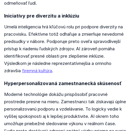
odmeňovať ľudí.
Iniciatívy pre diverzitu a inklúziu
Umelá inteligencia hrá kľúčovú rolu pri podpore diverzity na
pracovisku. Efektívne totiž odhaľuje a zmierňuje nevedomé
predsudky v nábore. Podporuje preto oveľa spravodlivejší
prístup k riadeniu ľudských zdrojov. AI zároveň pomáha
identifikovať presné oblasti pre zlepšenie inklúzie.
Výsledkom je následne reprezentatívnejšia a omnoho
zdravšia
firemná kultúra
.
Hyperpersonalizovaná zamestnanecká skúsenosť
Moderné technológie dokážu prispôsobiť pracovné
prostredie presne na mieru. Zamestnanci tak získavajú úplne
personalizovanú podporu a vzdelávanie. To logicky vedie k
vyššej spokojnosti aj k lepšej produktivite. AI okrem toho
umožňuje priebežné sledovanie výkonu v reálnom čase.
Ľudia preto dostávajú adresnú spätnú väzbu priamo na svoje