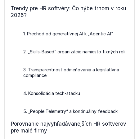
Trendy pre HR softvéry: Čo hýbe trhom v roku
2026?
1. Prechod od generatívnej AI k „Agentic AI“
2. „Skills-Based“ organizácie namiesto fixných rolí
3. Transparentnosť odmeňovania a legislatívna
compliance
4. Konsolidácia tech-stacku
5. „People Telemetry“ a kontinuálny feedback
Porovnanie najvyhľadávanejších HR softvérov
pre malé firmy