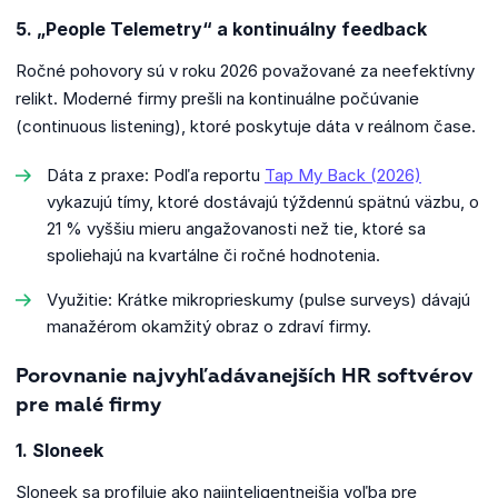
5. „People Telemetry“ a kontinuálny feedback
Ročné pohovory sú v roku 2026 považované za neefektívny
relikt. Moderné firmy prešli na kontinuálne počúvanie
(continuous listening), ktoré poskytuje dáta v reálnom čase.
Dáta z praxe: Podľa reportu
Tap My Back (2026)
vykazujú tímy, ktoré dostávajú týždennú spätnú väzbu, o
21 % vyššiu mieru angažovanosti než tie, ktoré sa
spoliehajú na kvartálne či ročné hodnotenia.
Využitie: Krátke mikroprieskumy (pulse surveys) dávajú
manažérom okamžitý obraz o zdraví firmy.
Porovnanie najvyhľadávanejších HR softvérov
pre malé firmy
1. Sloneek
Sloneek sa profiluje ako najinteligentnejšia voľba pre