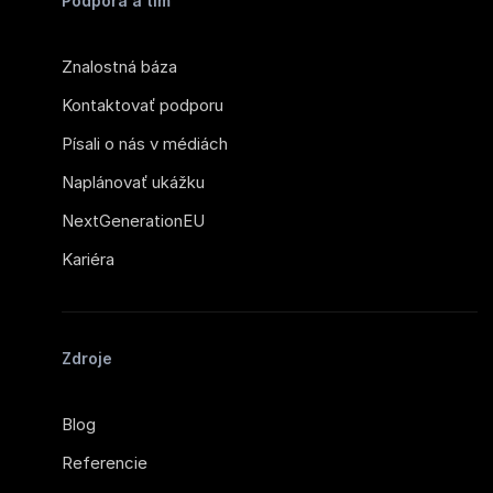
Podpora a tím
Znalostná báza
Kontaktovať podporu
Písali o nás v médiách
Naplánovať ukážku
NextGenerationEU
Kariéra
Zdroje
Blog
Referencie