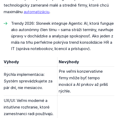
technologicky zamerané malé a stredné firmy, ktoré chcú
maximálnu
automatizáciu
.
Trendy 2026: Sloneek integruje Agentic AI, ktorá funguje
ako autonómny člen tímu – sama stráži termíny, navrhuje
úpravy v dochádzke a analyzuje spokojnosť. Ako jeden z
mála na trhu perfektne pokrýva trend konsolidácie HR a
IT (správa notebookov, licencií a prístupov).
Výhody
Nevýhody
Pre veľmi konzervatívne
Rýchla implementácia:
firmy môže byť tempo
Systém sprevádzkujete za
inovácií a AI prvkov až príliš
pár dní, nie mesiacov.
rýchle.
UX/UI: Veľmi moderné a
intuitívne rozhranie, ktoré
zamestnanci radi používajú.