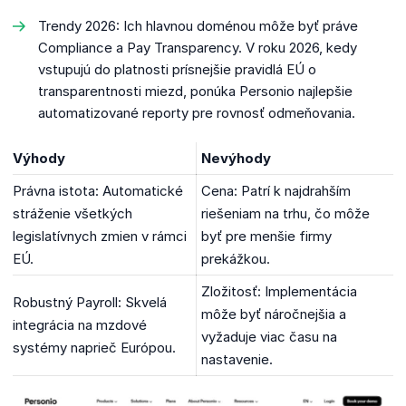
Trendy 2026: Ich hlavnou doménou môže byť práve
Compliance a Pay Transparency. V roku 2026, kedy
vstupujú do platnosti prísnejšie pravidlá EÚ o
transparentnosti miezd, ponúka Personio najlepšie
automatizované reporty pre rovnosť odmeňovania.
Výhody
Nevýhody
Právna istota: Automatické
Cena: Patrí k najdrahším
stráženie všetkých
riešeniam na trhu, čo môže
legislatívnych zmien v rámci
byť pre menšie firmy
EÚ.
prekážkou.
Zložitosť: Implementácia
Robustný Payroll: Skvelá
môže byť náročnejšia a
integrácia na mzdové
vyžaduje viac času na
systémy naprieč Európou.
nastavenie.