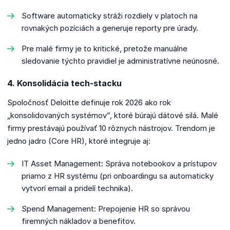
Software automaticky stráži rozdiely v platoch na
rovnakých pozíciách a generuje reporty pre úrady.
Pre malé firmy je to kritické, pretože manuálne
sledovanie týchto pravidiel je administratívne neúnosné.
4. Konsolidácia tech-stacku
Spoločnosť Deloitte definuje rok 2026 ako rok
„konsolidovaných systémov”, ktoré búrajú dátové silá. Malé
firmy prestávajú používať 10 rôznych nástrojov. Trendom je
jedno jadro (Core HR), ktoré integruje aj:
IT Asset Management: Správa notebookov a prístupov
priamo z HR systému (pri onboardingu sa automaticky
vytvorí email a pridelí technika).
Spend Management: Prepojenie HR so správou
firemných nákladov a benefitov.