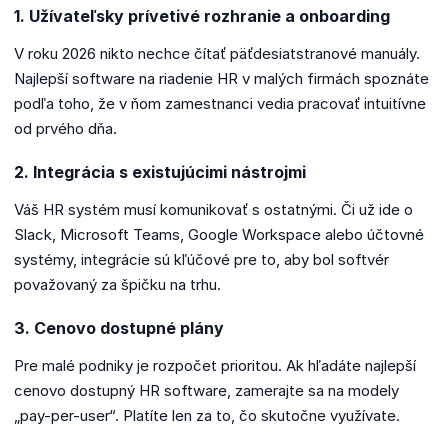
1. Užívateľsky prívetivé rozhranie a onboarding
V roku 2026 nikto nechce čítať päťdesiatstranové manuály.
Najlepší software na riadenie HR v malých firmách spoznáte
podľa toho, že v ňom zamestnanci vedia pracovať intuitívne
od prvého dňa.
2. Integrácia s existujúcimi nástrojmi
Váš HR systém musí komunikovať s ostatnými. Či už ide o
Slack, Microsoft Teams, Google Workspace alebo účtovné
systémy, integrácie sú kľúčové pre to, aby bol softvér
považovaný za špičku na trhu.
3. Cenovo dostupné plány
Pre malé podniky je rozpočet prioritou. Ak hľadáte najlepší
cenovo dostupný HR software, zamerajte sa na modely
„pay-per-user“. Platíte len za to, čo skutočne využívate.