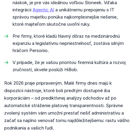
náskok, je pre vás ideálnou voľbou Sloneek. Vďaka
integrácii
Agentic AI
a unikátnemu prepojeniu s IT
správou majetku ponúka najkomplexnejšie riešenie,
ktoré majiteľom skutočne uvoľní ruky.
Pre firmy, ktoré kladú hlavný dôraz na medzinárodnú
expanziu a legislatívnu nepriestrelnosť, zostáva silným
hráčom Personio.
V prípade, že je vašou prioritou firemná kultúra a rozvoj
zručností, skvele poslúži HiBob.
Rok 2026 praje pripraveným. Malé firmy dnes majú k
dispozícii nástroje, ktoré boli predtým dostupné iba
korporáciám – od prediktívnej analýzy odchodov až po
automatické stráženie platovej transparentnosti. Správne
zvolený systém vám umožní prestať riešiť administratívu a
začať sa naplno venovať tomu najdôležitejšiemu: rastu vášho
podnikania a vašich ľudí.