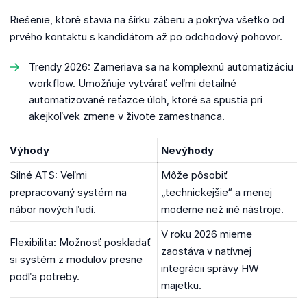
Riešenie, ktoré stavia na šírku záberu a pokrýva všetko od
prvého kontaktu s kandidátom až po odchodový pohovor.
Trendy 2026: Zameriava sa na komplexnú automatizáciu
workflow. Umožňuje vytvárať veľmi detailné
automatizované reťazce úloh, ktoré sa spustia pri
akejkoľvek zmene v živote zamestnanca.
Výhody
Nevýhody
Silné ATS: Veľmi
Môže pôsobiť
prepracovaný systém na
„technickejšie“ a menej
nábor nových ľudí.
moderne než iné nástroje.
V roku 2026 mierne
Flexibilita: Možnosť poskladať
zaostáva v natívnej
si systém z modulov presne
integrácii správy HW
podľa potreby.
majetku.