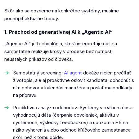
Skôr ako sa pozrieme na konkrétne systémy, musíme
pochopiť aktuálne trendy.
1. Prechod od generatívnej AI k „Agentic AI“
„Agentic AI“ je technológia, ktorá interpretuje ciele a
samostatne realizuje kroky v procese bez nutnosti
neustálych príkazov od človeka.
Samostatný screening:
AI agent
dokáže nielen prečítať
životopis, ale aj proaktívne osloviť kandidáta, dohodnúť s
ním pohovor v kalendári manažéra a poslať mu podklady
na prípravu.
Prediktívna analýza odchodov: Systémy v reálnom čase
vyhodnocujú dáta (čerpanie dovoleniek, aktivitu v
systémoch, výsledky feedbackov) a upozornia HR na
riziko vyhorenia alebo odchod kľúčového zamestnanca
skôr, než k tomu dôjde.