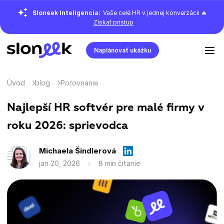
Sloneek Inteligencia:
Vaše celé HR v jednej konverzácii 🔥
Získať prístup
Naplánovať ukážku
Úvod
blog
Porovnanie
Najlepší HR softvér pre malé firmy v
roku 2026: sprievodca
Michaela Šindlerová
jan 20, 2026
8 min čítanie